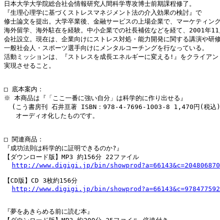
日本大学大学院総合社会情報研究人間科学専攻博士前期課程修了。

『生理心理学に基づくストレスマネジメント法の介入効果の検討』で

修士論文を提出。大学卒業後、金融サービスの上場企業で、マーケティング
海外留学、海外駐在を経験。中小企業での社長補佐などを経て、2001年11
会社設立。現在は、企業向けにストレス対処・能力開発に関する講演や研修
一般社会人・スポーツ選手向けにメンタルコーチングを行なっている。

活動ミッションは、『ストレスを成長エネルギーに変える!』をクライアント
実現させること。

□ 底本案内：

※ 本商品は『「ここ一番に強い自分」は科学的に作り出せる』

  (こう書房刊 石井亘著 ISBN：978-4-7696-1003-8 1,470円(税込)
   オーディオ化したものです。

□ 関連商品：

『成功法則は科学的に証明できるのか?』

【ダウンロード版】MP3 約156分 22ファイル

http://www.digigi.jp/bin/showprod?a=66143&c=204806870
【CD版】CD 3枚約156分

http://www.digigi.jp/bin/showprod?a=66143&c=978477592
『夢をあきらめる前に読む本』
