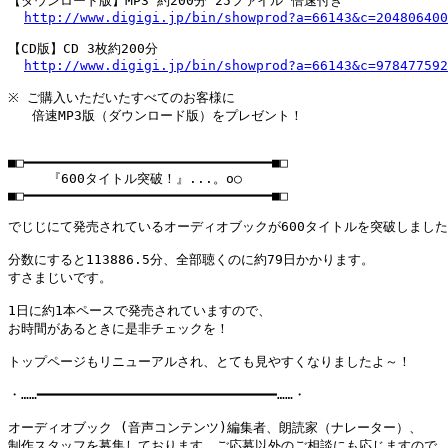
【ダウンロード版】MP3 約200分 25ファイル 倍速付き

http://www.digigi.jp/bin/showprod?a=66143&c=204806400
【CD版】CD 3枚約200分

http://www.digigi.jp/bin/showprod?a=66143&c=978477592
※ ご購入いただいたすべてのお客様に

   倍速MP3版（ダウンロード版）をプレゼント！

■□━━━━━━━━━━━━━━━━━━━━━━━━━━━━━━━■□

     『600タイトル突破！』...。o○

■□━━━━━━━━━━━━━━━━━━━━━━━━━━━━━━━■□

でじじにて発売されているオーディオブックが600タイトルを突破しました
分数にすると113886.5分、全部聴くのに約79日かかります。

すさまじいです。

1日に約1本ペースで発売されていますので、

お時間があるときに是非チェックを！

トップページもリニューアルされ、とても見やすくなりましたよ～！

・……━━━━━━━━━━━━━━━━━━━━━━━━━━━━━━……・

オーディオブック (音声コンテンツ)編集者、朗読家（ナレーター）、

制作スタッフを募集しております。ご応募以外のご相談にも応じますので、