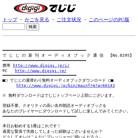
トップ
・
かごを見る
・
ご注文状況
・
このページのPC版
━━━━━━━━━━━━━━━━━━━━━━━━━━━━━━━━━━

で じ じ の 新 刊 オ ー デ ィ オ ブ ッ ク 通 信  【No.0295】

━━━━━━━━━━━━━━━━━━━━━━━━━━━━━━━━━━

携帯 
http://www.digigi.jp/i/
PC   
http://www.digigi.jp/
━━━━━━━━━━━━━━━━━━━━━━━━━━━━━━

■□ でじじの週替わり無料オーディオブックダウンロード □■

http://www.digigi.jp/bin/mainfrm?a=66143
※ 無料ダウンロードはでじじトップページ上部にございます。

登録不要。クオリティの高い名作朗読オーディオブックを

あなたのプレイヤーにダウンロードして試しに楽しんでみてください。

━━━━━━━━━━━━━━━━━━━━━━━━━━━━━━

本日お勧めする1冊はこれです！

過度な緊張で失敗してしまった経験はございませんか？

どうしてオレはこんなにプレッシャーに弱いんだろう…。
