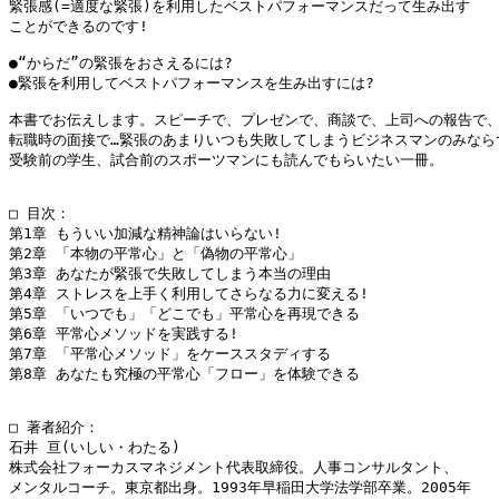
緊張感(=適度な緊張)を利用したベストパフォーマンスだって生み出す

ことができるのです!

●“からだ”の緊張をおさえるには?

●緊張を利用してベストパフォーマンスを生み出すには?

本書でお伝えします。スピーチで、プレゼンで、商談で、上司への報告で、
転職時の面接で…緊張のあまりいつも失敗してしまうビジネスマンのみならず
受験前の学生、試合前のスポーツマンにも読んでもらいたい一冊。

□ 目次：

第1章 もういい加減な精神論はいらない!

第2章 「本物の平常心」と「偽物の平常心」

第3章 あなたが緊張で失敗してしまう本当の理由

第4章 ストレスを上手く利用してさらなる力に変える!

第5章 「いつでも」「どこでも」平常心を再現できる

第6章 平常心メソッドを実践する!

第7章 「平常心メソッド」をケーススタディする

第8章 あなたも究極の平常心「フロー」を体験できる

□ 著者紹介：

石井 亘(いしい・わたる)

株式会社フォーカスマネジメント代表取締役。人事コンサルタント、

メンタルコーチ。東京都出身。1993年早稲田大学法学部卒業。2005年
