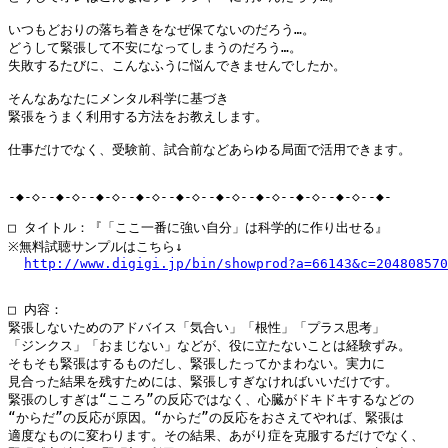
いつもどおりの落ち着きをなぜ保てないのだろう…。

どうして緊張して不安になってしまうのだろう…。

失敗するたびに、こんなふうに悩んできませんでしたか。

そんなあなたにメンタル科学に基づき

緊張をうまく利用する方法をお教えします。

仕事だけでなく、受験前、試合前などあらゆる局面で活用できます。

-◆-◇--◆-◇--◆-◇--◆-◇--◆-◇--◆-◇--◆-◇--◆-◇--◆-◇--◆-

□ タイトル：『「ここ一番に強い自分」は科学的に作り出せる』

※無料試聴サンプルはこちら↓

http://www.digigi.jp/bin/showprod?a=66143&c=204808570
□ 内容：

緊張しないためのアドバイス「気合い」「根性」「プラス思考」

「ジンクス」「おまじない」などが、役に立たないことは経験ずみ。

そもそも緊張はするものだし、緊張したってかまわない。実力に

見合った結果を残すためには、緊張しすぎなければいいだけです。

緊張のしすぎは“こころ”の反応ではなく、心臓がドキドキするなどの

“からだ”の反応が原因。“からだ”の反応をおさえてやれば、緊張は

適度なものに変わります。その結果、あがり症を克服するだけでなく、
