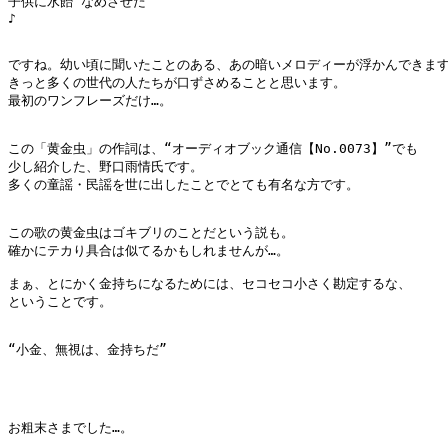
子供に水飴 なめさせた

♪

ですね。幼い頃に聞いたことのある、あの暗いメロディーが浮かんできます
きっと多くの世代の人たちが口ずさめることと思います。

最初のワンフレーズだけ…。

この「黄金虫」の作詞は、“オーディオブック通信【No.0073】”でも

少し紹介した、野口雨情氏です。

多くの童謡・民謡を世に出したことでとても有名な方です。

この歌の黄金虫はゴキブリのことだという説も。

確かにテカり具合は似てるかもしれませんが…。

まぁ、とにかく金持ちになるためには、セコセコ小さく勘定するな、

ということです。

“小金、無視は、金持ちだ”

お粗末さまでした…。
