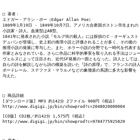
□ 著者：

エドガー・アラン・ポー（Edgar Allan Poe）

1809年1月19日 - 1849年10月7日。アメリカ合衆国ボストン市生まれの

小説家・詩人。血液型はAB型。

1841年に発表された小説『モルグ街の殺人』には探偵のＣ・オーギュスト・
デュパンが登場し、史上初の推理小説と評価されることが多く、その後の

推理小説の発展に寄与した。また、ホラー小説の分野でも一時代を代表する
作家とみなされている。さらに作品に科学的事実を取り入れる手法はジュー
ヴェルヌによって注目され、近代SF発展の一因ともなった。詩人としては、
自らの詩を解説しながら詩の構築を説いた『詩の原理』で、フランスの詩人
ボードレール、ステファヌ・マラルメなどの象徴派の系譜に多大な影響を

与えた。

□ 商品詳細

[ダウンロード版] MP3 約142分 2ファイル 900円 (税込)

http://www.digigi.jp/bin/showprod?c=2048020000004

[CD版] CD2枚／約142分 1,575円 (税込)

http://www.digigi.jp/bin/showprod?c=9784775925829
