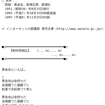
□ 底本：

「黒猫・黄金虫」新潮文庫、新潮社

　1951（昭和26）年8月15日発行

　1995（平成7）年10月15日89刷改版

　1997（平成9）年11月25日93刷

※ インターネットの図書館 青空文庫（http://www.aozora.gr.jp/）

■□━━━━━━━━━━━━━━━━━━━━━━━━━━━━━━━■□

    【制作部雑記】　　♪..。o○...。o○

　　　　　　　　　　　　　　　　...。o○...。o○

■□━━━━━━━━━━━━━━━━━━━━━━━━━━━━━━━■□

黄金虫といえば…、

♪

黄金虫は金持ちだ

金蔵建てた蔵建てた

飴屋で水飴買つて来た

黄金虫は金持ちだ

金蔵建てた蔵建てた
