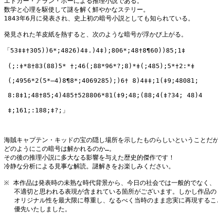
エドガー・アラン・ポーによる推理小説である。

数学と心理を駆使して謎を解く鮮やかなステリー。

1843年6月に発表され、史上初の暗号小説としても知られている。

発見された羊皮紙を熱すると、次のような暗号が浮かび上がる。

「53‡‡†305))6*;4826)4‡.)4‡);806*;48†8¶60))85;1‡
 (;:‡*8†83(88)5* †;46(;88*96*?;8)*‡(;485);5*†2:*‡
 (;4956*2(5*―4)8¶8*;4069285);)6† 8)4‡‡;1(‡9;48081;
 8:8‡1;48†85;4)485†528806*81(‡9;48;(88;4(‡?34; 48)4
 ‡;161;:188;‡?;」
海賊キャプテン・キッドの宝の隠し場所を示したものらしいということだが…
どのようにこの暗号は解かれるのか…。

その後の推理小説に多大なる影響を与えた歴史的傑作です！

冷静な分析による見事な解読。謎解きをお楽しみください。

※ 本作品は発表時の未熟な時代背景から、今日の社会では一般的でなく、

　 不適切と思われる表現が含まれている箇所がございます。しかし作品の

　 オリジナル性を最大限に尊重し、なるべく当時のまま忠実に再現すること
　 優先いたしました。
