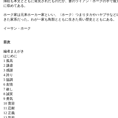
挿絵も本文とともに発見されたものだが、妻のライアン・ホークの手で復
に収めてある。
ホーク家は元来ホーカー家といい、〈ホーク〉つまりタカやハヤブサなど
きた家系だった。わが一家も鳥類とともに生きた長い歴史とともにある。
イーサン・ホーク
目次
編者まえがき
はじめに
1 孤高
2 謙虚
3 感謝
4 誇り
5 協調
6 友情
7 赦し
8 誠実
9 勇気
10 寛容
11 忍耐
12 正義
13 気前