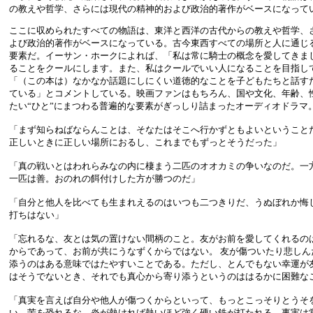
の教えや哲学、さらには現代の精神的および政治的著作がベースになって
ここに収められたすべての物語は、東洋と西洋の古代からの教えや哲学、
よび政治的著作がベースになっている。古今東西すべての場所と人に通じ
要素だ。イーサン・ホークによれば、「私は常に騎士の概念を愛してきま
ることをクールにします。また、私はクールでいい人になることを目指し
「（この本は）なかなか話題にしにくい道徳的なことを子どもたちと話す
ている」とコメントしている。映画ファンはもちろん、国や文化、年齢、
たい“ひと”にまつわる普遍的な要素がぎっしり詰まったオーディオドラマ
「まず知らねばならんことは、そなたはそこへ行かずともよいということ
正しいときに正しい場所におるし、これまでもずっとそうだった」
「真の戦いとはわれらみなの内に棲まう二匹のオオカミの争いなのだ。一
一匹は善。おのれの餌付けした方が勝つのだ」
「自分と他人を比べても生まれえるのはいつも二つきりだ、うぬぼれか悔
打ちはない」
「忘れるな、友とは気の置けない間柄のこと。友がお前を愛してくれるの
からであって、お前が共にうなずくからではない。 友が傷ついたり悲しん
添うのはある意味ではたやすいことである。ただし、とんでもない幸運が
はそうでないとき、それでも真心から寄り添うというのははるかに困難な
「真実を言えば自分や他人が傷つくからといって、もっとこっそりとうそ
い。苦を恐れるな。炎が熱ければ熱いほど強く硬い鉄が打たれる。事実は