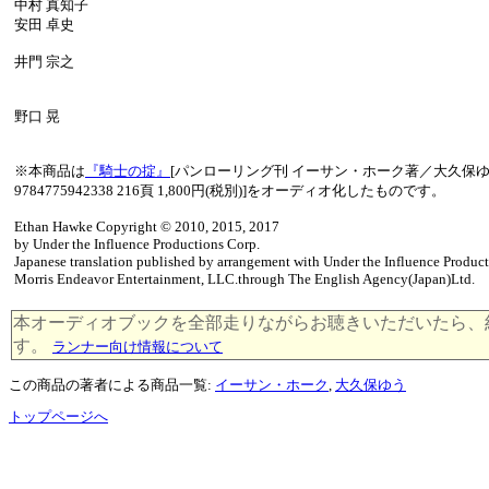
中村 真知子
安田 卓史
井門 宗之
野口 晃
※本商品は
『騎士の掟』
[パンローリング刊 イーサン・ホーク著／大久保ゆう
9784775942338 216頁 1,800円(税別)]をオーディオ化したものです。
Ethan Hawke Copyright © 2010, 2015, 2017
by Under the Influence Productions Corp.
Japanese translation published by arrangement with Under the Influence Produc
Morris Endeavor Entertainment, LLC.through The English Agency(Japan)Ltd.
本オーディオブックを全部走りながらお聴きいただいたら、約 32 k
す。
ランナー向け情報について
この商品の著者による商品一覧:
イーサン・ホーク
,
大久保ゆう
トップページへ