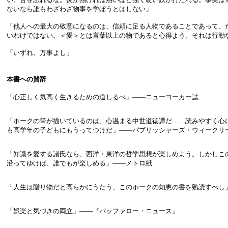
ないなら誰もわざわざ物事を学ぼうとはしない」
「他人への最大の敬意になるのは、信頼に足る人物であることであって、
いわけではない。＜愛＞とは言葉以上の物であると心得よう。それは行動
「いずれ。万事よし」
本書への賛辞
「心正しく気高く生きるための道しるべ」――ニューヨーカー誌
「ホークの筆が描いているのは、心温まる中世道徳譚だ……読みやすく心
も高学年の子どもにもうってつけだ」――パブリッシャーズ・ウィークリ
「知識を愛する諸氏なら、西洋・東洋の哲学思想が楽しめよう。しかしこ
沿ってゆけば、誰でもが楽しめる」――メトロ紙
「人生は贈り物だと高らかにうたう、このホークの知恵の書を熟読すべし
「娯楽と気づきの両立」――『バッファロー・ニュース』