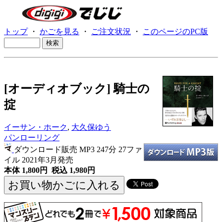
トップ
・
かごを見る
・
ご注文状況
・
このページのPC版
[オーディオブック] 騎士の
掟
イーサン・ホーク
,
大久保ゆう
パンローリング
ダウンロード販売 MP3
247分 27ファ
イル 2021年3月発売
本体 1,800円 税込 1,980円