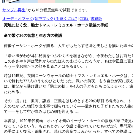
サンプル再生
3から10分程度無料で試聴できます。
オーディオブック(音声ブック) を聴くには?
|
CD版
|
書籍版
死地に赴く父、勲士トマス・レミュエル・ホーク最後の手紙
命で繋ぐ20の智慧と生き方の物語
俳優イーサン・ホークが贈る、人生がもたらす意味と美しさを描いた珠玉
「暗い風がわが耳に秘密をつぶやくのを聴きながら、今夜わたしはお前た
このささやき声は恐怖から出たほんのまぼろしだろうが、もはや正直に言
もう一度お前たちの顔を見ることはあるまい。」
時は15世紀、英国コーンウォールの騎士トマス・レミュエル・ホークは、
いで斃れた323人のうちのひとりだった。戦いの前夜、もう自分が家に戻
は、祖父から受け継いだ「騎士の掟」を4人の子どもたちに伝えるべく、
たためる。
その「掟」は、孤高、謙虚、正義をはじめとする20の項目で構成され、ト
えのなかった物語や出来事で綴られていく――遺された子どもたちの人生
て――そして空が白みはじめ朝を迎える…。
本書は、1970年代初頭、オハイオ州のイーサン・ホークの親族の家で発
なっているという。もともとケルノウ語で書かれていたものだが、専門家
の手により復元・編集され、現代の言葉でよみがえった。すべての物語は