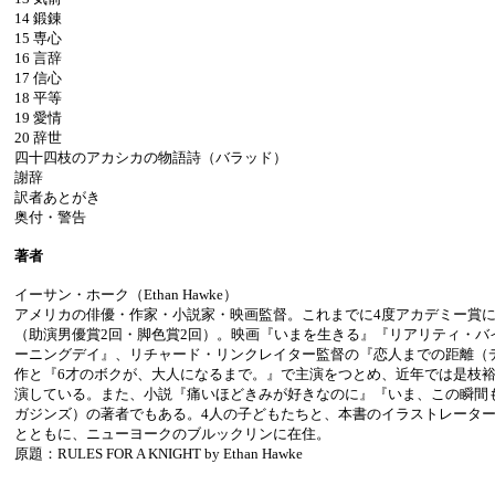
14 鍛錬
15 専心
16 言辞
17 信心
18 平等
19 愛情
20 辞世
四十四枝のアカシカの物語詩（バラッド）
謝辞
訳者あとがき
奥付・警告
著者
イーサン・ホーク（Ethan Hawke）
アメリカの俳優・作家・小説家・映画監督。これまでに4度アカデミー賞
（助演男優賞2回・脚色賞2回）。映画『いまを生きる』『リアリティ・バ
ーニングデイ』、リチャード・リンクレイター監督の『恋人までの距離（
作と『6才のボクが、大人になるまで。』で主演をつとめ、近年では是枝
演している。また、小説『痛いほどきみが好きなのに』『いま、この瞬間
ガジンズ）の著者でもある。4人の子どもたちと、本書のイラストレータ
とともに、ニューヨークのブルックリンに在住。
原題：RULES FOR A KNIGHT by Ethan Hawke