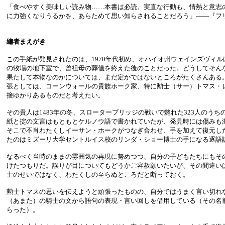
「食べやすく美味しい読み物……本書は必読。実直な行動も、情熱と意志
に力強くなりうるかを、あらためて思い知らされることだろう」――『フ
編者まえがき
この手紙が発見されたのは、1970年代初め、オハイオ州ウェインズヴィ
の牧場の地下室で、曾祖母の葬儀を終えた後のことだった。どうしてそん
果たして本物なのかについては、まだ定かではないところがたくさんある
張としては、コーンウォールの貴族ホーク家、特に勲士（サー）トマス・
接ゆかりあるものだと考えたい。
その貴人は1483年の冬、スローターブリッジの戦いで斃れた323人のう
紙と掟の文言はもともとケルノウ語で書かれていたが、発見時には傷みも
そこで不肖わたくしイーサン・ホークがつなぎ合わせ、手を加えて復元し
たのはミズーリ大学セントルイス校のリンダ・ショー博士の手になる逐語
なるべく当時のままの雰囲気の再現に努めつつ、自分の子どもたちにもそ
けたつもりだ。誤りが目についてもどうかご容赦願いたいが、その間違い
士のせいではなく、わたくしの至らぬところだと断っておく。
勲士トマスの思いを伝えようと頑張ったものの、自分ではうまく言い切れ
（あまた）の騎士の文から語句の表現・言い回しを借用している（その名
らった）。