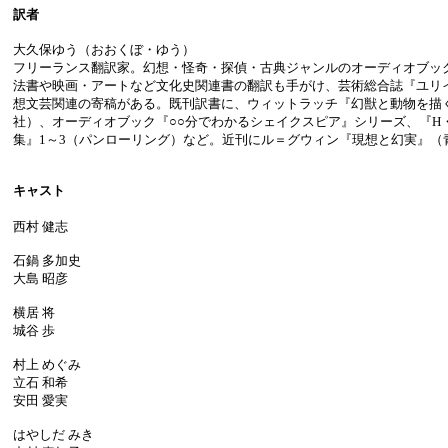
訳者
大久保ゆう（おおくぼ・ゆう）
フリーランス翻訳家。幻想・怪奇・探偵・古典ジャンルのオーディオブッ
法書や映画・アートなど文化史関連書の翻訳も手がけ、芸術総合誌『ユリ
想文芸関連の寄稿がある。既刊訳書に、ウィットラッチ『幻獣と動物を描
社）、オーディオブック『○○分でわかるシェイクスピア』シリーズ、『H
集』1～3（パンローリング）など。近刊にル＝グウィン『現想と幻実』（
キャスト
西村 健志
石鍋 多加史
大島 昭彦
横居 将
城谷 歩
村上 めぐみ
立石 和希
安田 愛実
はやしだ みき