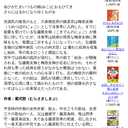
[著]松尾芭蕉
1,200円+税
会ひがたきいつもの姫(みこ)とおもひてき
さらにはるかになりゆくものを
光源氏の後見のもと、六条御息所の娘斎宮は梅壺女御
ひろしまのピカ
（うめつぼのにょご）として冷泉帝に入内した。すでに
[著]丸木俊
500円+税
寵愛を受けている弘徽殿女御（こきでんのにょご）が後
宮に侍していたが、冷泉帝は絵画が得意な梅壺女御に興
味をもち、寵愛は二分するようになっていった。弘徽殿
女御の父権中納言（のちの内大臣）は 優れた絵画を収集
あたらしい憲法の
し始め、帝の気をひこうと躍起になる。
はなし
宮中では絵画の批評が流行し、帝の前で「絵合」が開催
[著]でじじ
96円+税
される。弘徽殿女御と梅壺女御が左右に分かれ、それぞ
れ持ち寄った絵画を競うがなかなか勝負はつかない。最
後に一枚の絵が人々の心を深く打ち、左の梅壺方の勝利
となった。その絵は、源氏が須磨に滞在していたころ、
清澄な心境に達して描かれたもので、他の追随を許さな
お話、きかせて！
いすばらしい出来栄えだったのである。
聴く絵本
むかしばなし ベ
スト100
作者：紫式部（むらさきしきぶ）
[著]でじじ
2,700円+税
平安時代中期の女性作家、歌人。中古三十六歌仙、女房
三十六歌仙の一人。父は越後守・藤原為時。母は摂津
守・藤原為信女。夫である藤原宣孝の死後、召し出され
て一条天皇の中宮であった藤原彰子に仕えている間に
いっしょに楽しむ