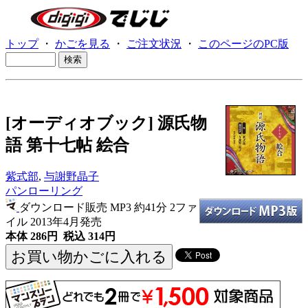
トップ
・
かごを見る
・
ご注文状況
・
このページのPC版
[オーディオブック] 源氏物
語 第十七帖 絵合
紫式部
,
与謝野晶子
パンローリング
ダウンロード販売 MP3
約41分 2ファ
イル 2013年4月発売
本体 286円 税込 314円