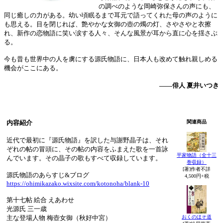
の調べのような岡崎弥保さんの声にも、
同じ癒しの力がある。幼い頃眠るまで耳元で語ってくれた母の声のように
も思える。目を閉じれば、艶やかな女御の壺の燭の灯、さやさやと衣擦
れ、新作の恋物語に笑い涙する人々、そんな風景が耳から直に心を揺さぶ
る。
今も昔も世界中の人を虜にする源氏物語に、日本人も改めて触れ親しめる
機会がここにある。
――俳人 夏井いつき
内容紹介
関連商品
近代で最初に『源氏物語』を訳した与謝野晶子は、それ
ぞれの帖の冒頭に、その帖の内容をふまえた歌を一首詠
平家物語（全十三
んでいます。その晶子の歌もすべて収録しています。
巻収録）
[著]作者不詳
源氏物語のあらすじ&ブログ
4,500円+税
https://ohimikazako.wixsite.com/kotonoha/blank-10
第十七帖 絵合 えあわせ
光源氏 三一歳
おくのほそ道
主な登場人物 梅壺女御（秋好中宮）