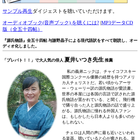
サンプル再生
ダイジェストを聴いていただけます。
オーディオブック(音声ブック) を聴くには?
|
MP3データCD
版（全五十四帖）
『源氏物語』全五十四帖 与謝野晶子による現代語訳をすべて朗読し、オー
ディオ化しました。
夏井いつき先生
「プレバト！！」で大人気の俳人
推薦
私の義弟ニックは、チャイコフスキー
国際コンクール優勝の経歴を持つアメリ
カ人チェリストだ。若い頃からアーサ
ー・ウェーリー訳の源氏物語が愛読書。
世界の本屋には各国の言語で訳された源
氏物語が置かれている、と聞く。飛行機
で隣り合った人と源氏物語の話で盛り上
がる。源氏物語に憧れる外国人ファン
は、もしかしたら日本人よりも多いのか
もしれない。
チェロは人間の声に最も近いといわれ
る楽器。聴いていると心が癒される。楽