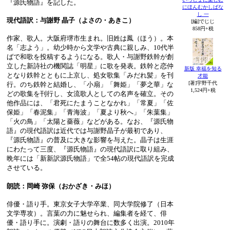
『源氏物語』を記した。
にほんむかしばな
し 一
現代語訳：与謝野 晶子（よさの・あきこ）
[編]でじじ
858円+税
作家、歌人。大阪府堺市生まれ。旧姓は鳳（ほう）。本
名「志よう」。幼少時から文学や古典に親しみ、10代半
ばで和歌を投稿するようになる。歌人・与謝野鉄幹が創
立した新詩社の機関誌「明星」に歌を発表。鉄幹と恋仲
新版 幸福を知る
となり鉄幹とともに上京し、処女歌集「みだれ髪」を刊
才能
[著]宇野千代
行。のち鉄幹と結婚し、「小扇」「舞姫」「夢之華」な
1,524円+税
どの歌集を刊行し、女流歌人としての名声を確立。その
他作品には、「君死にたまうことなかれ」「常夏」「佐
保姫」「春泥集」「青海波」「夏より秋へ」「朱葉集」
「火の鳥」「太陽と薔薇」などがある。なお、『源氏物
語』の現代語訳は近代では与謝野晶子が最初であり、
『源氏物語』の普及に大きな影響を与えた。晶子は生涯
にわたって三度、『源氏物語』の現代語訳に取り組み、
晩年には「新新訳源氏物語」で全54帖の現代語訳を完成
させている。
朗読：岡崎 弥保（おかざき・みほ）
俳優・語り手。東京女子大学卒業、同大学院修了（日本
文学専攻）。言葉の力に魅せられ、編集者を経て、俳
優・語り手に。演劇・語りの舞台に数多く出演。2010年