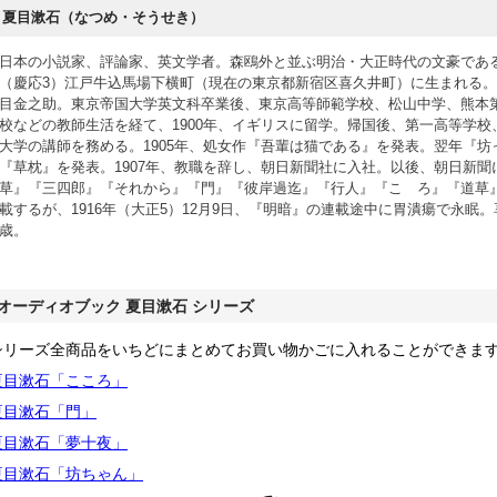
夏目漱石（なつめ・そうせき）
日本の小説家、評論家、英文学者。森鴎外と並ぶ明治・大正時代の文豪である。
（慶応3）江戸牛込馬場下横町（現在の東京都新宿区喜久井町）に生まれる
目金之助。東京帝国大学英文科卒業後、東京高等師範学校、松山中学、熊本
校などの教師生活を経て、1900年、イギリスに留学。帰国後、第一高等学校
大学の講師を務める。1905年、処女作『吾輩は猫である』を発表。翌年『坊
『草枕』を発表。1907年、教職を辞し、朝日新聞社に入社。以後、朝日新聞
草』『三四郎』『それから』『門』『彼岸過迄』『行人』『こゝろ』『道草
載するが、1916年（大正5）12月9日、『明暗』の連載途中に胃潰瘍で永眠。
歳。
オーディオブック 夏目漱石 シリーズ
シリーズ全商品をいちどにまとめてお買い物かごに入れることができま
夏目漱石「こころ」
夏目漱石「門」
夏目漱石「夢十夜」
夏目漱石「坊ちゃん」