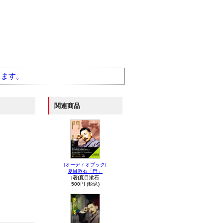
きます。
関連商品
[オーディオブック]
夏目漱石「門」
[著]夏目漱石
500円 (税込)