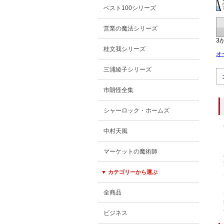
ベスト100シリーズ
営業の魔法シリーズ
3
桂文我シリーズ
オ
三浦綾子シリーズ
市朗怪全集
シャーロック・ホームズ
中村天風
マーケットの魔術師
▼ カテゴリーから選ぶ
全商品
ビジネス