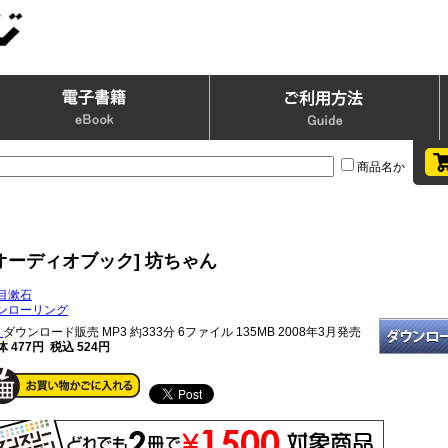
商品名か
オーディオブック] 坊ちゃん
目漱石
ンローリング
ダウンロード販売 MP3
約333分 6ファイル 135MB 2008年3月発売
体 477円 税込 524円