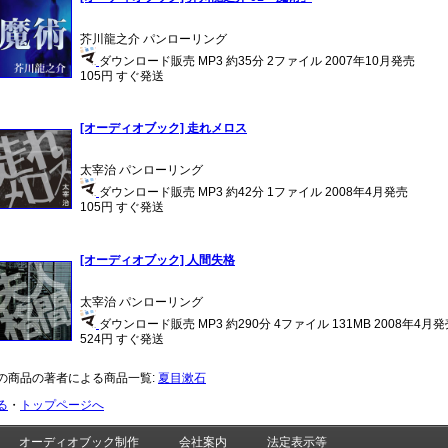
芥川龍之介 パンローリング
ダウンロード販売 MP3 約35分 2ファイル 2007年10月発売
105円 すぐ発送
[オーディオブック] 走れメロス
太宰治 パンローリング
ダウンロード販売 MP3 約42分 1ファイル 2008年4月発売
105円 すぐ発送
[オーディオブック] 人間失格
太宰治 パンローリング
ダウンロード販売 MP3 約290分 4ファイル 131MB 2008年4月
524円 すぐ発送
の商品の著者による商品一覧:
夏目漱石
る
・
トップページへ
オーディオブック制作
会社案内
法定表示等