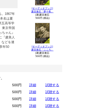
[オーディオブック]
夏目漱石「夢十夜」
1867年
[著]夏目漱石
。本名は夏
500円 (税込)
第五高等学
、東京帝国
っちゃん』
に『虞美人
』などを連
享年50
[オーディオブック]
夏目漱石「こころ」
[著]夏目漱石
500円 (税込)
す。
500円
詳細
試聴する
500円
詳細
試聴する
500円
詳細
試聴する
500円
詳細
試聴する