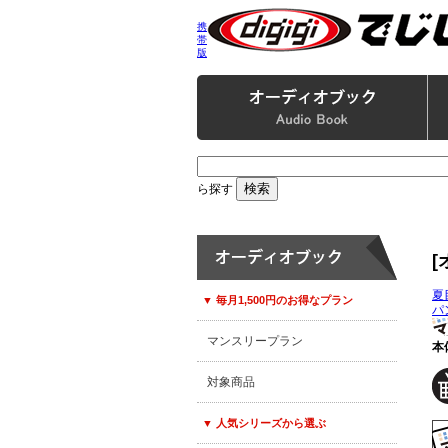
携
帯
版
ら探す
[
夏
▼ 毎月1,500円のお得なプラン
パ
マンスリープラン
本
対象商品
▼ 人気シリーズから選ぶ