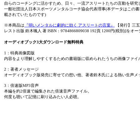
自らのコーチングに活かすため、日々、一流アスリートたちの言動を研究
一般社団法人日本スポーツメンタルコーチ協会代表理事(本データはこの
載されていたものです)
※本商品は
『弱いメンタルに劇的に効く アスリートの言葉』
【発行】三五
レスト出版 鈴木颯人 著 ISBN：9784866809038 192頁 1200円(税別)
オーディオブック3大ダウンロード無料特典
1：特典画像図版
内容をより理解しやすくするための書籍版に収められたうちの画像ファイ
2：著者メッセージ
オーディオブック版発売に寄せての想い他、著者鈴木氏による熱い生声メ
3：倍速版MP3音声
本編を約2倍速で編集された倍速音声ファイル。
何度も聴いて記憶に刷り込みたい人必聴。