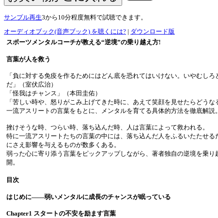
サンプル再生
3から10分程度無料で試聴できます。
オーディオブック(音声ブック) を聴くには?
|
ダウンロード版
スポーツメンタルコーチが教える“逆境”の乗り越え方!
言葉が人を救う
「負に対する免疫を作るためにはどん底を恐れてはいけない。いやむしろ
だ」（室伏広治）
「怪我はチャンス」（本田圭佑）
「苦しい時や、怒りがこみ上げてきた時に、あえて笑顔を見せたらどうな
一流アスリートの言葉をもとに、メンタルを育てる具体的方法を徹底解説
挫けそうな時、つらい時、落ち込んだ時、人は言葉によって救われる。
特に一流アスリートたちの言葉の中には、落ち込んだ人をふるいたたせる
にさえ影響を与えるものが数多くある。
弱った心に寄り添う言葉をピックアップしながら、著者独自の逆境を乗り
開。
目次
はじめに――弱いメンタルに成長のチャンスが眠っている
Chapter1 スタートの不安を励ます言葉