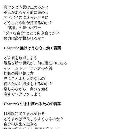
負けをどう受け止めるか？
不安があるから前に進める
アドバイスに迷ったときに
どうしたら軸が持てるのか？
「感謝」の持つパワー
“ダメな自分”とどう向き合うか？
努力は必ず報われるか？
Chapter2 挫けそうな心に効く言葉
どん底を歓迎しよう
退路を断つ勇気が、前に進む力になる
イメージトレーニングの本質
挫折の乗り越え方
勝つことより大切なもの
何のために競技をするのか？
楽しみながら、自分を知る
今すぐワクワクしよう
Chapter3 生まれ変わるための言葉
目標設定で生まれ変わる
どうすれば成長しやすくなるのか？
自分の人生を生きる