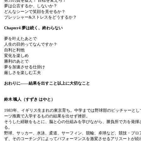
努力の質を疑え！ 目標を変えろ！
夢は公言するか、しないか？
どんなシーンで笑顔を見せるか？
プレッシャー&ストレスをどうするか？
Chapter4 夢は続く、終わらない
夢を叶えたあとで
人生の目的ってなんですか？
自利と利他
変化を楽しめ
勝利のあとで
夢を加速させる仕掛け
厳しさを楽しむ工夫
おわりに――結果を出すこと以上に大切なこと
鈴木 颯人（すずき はやと）
1983年、イギリス生まれの東京育ち。中学までは野球部のピッチャーと
ーツ推薦で入学するものの結果を出せず挫折。
そうした経験をもとに、脳と心の仕組みを学びながら、勝負所で力を発揮
る。
野球、サッカー、水泳、柔道、サーフィン、競輪、卓球など、競技・プロ
ず、そのコーチングによってパフォーマンスを激変させるアリスートが続