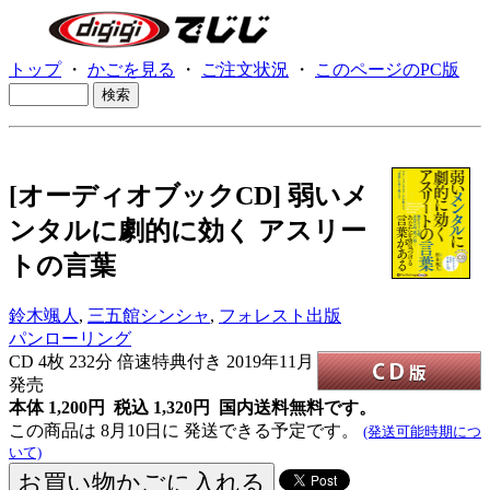
トップ
・
かごを見る
・
ご注文状況
・
このページのPC版
[オーディオブックCD] 弱いメ
ンタルに劇的に効く アスリー
トの言葉
鈴木颯人
,
三五館シンシャ
,
フォレスト出版
パンローリング
CD
4枚 232分 倍速特典付き 2019年11月
発売
本体 1,200円 税込 1,320円
国内送料無料です。
この商品は 8月10日に 発送できる予定です。
(発送可能時期につ
いて)