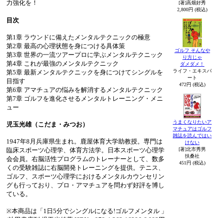
力強化を！
[著]高畑好秀
2,800円 (税込)
目次
第1章 ラウンドに備えたメンタルテクニックの極意
第2章 最高の心理状態を身につける具体策
ゴルフ そんなや
第3章 世界の一流ツアープロに学ぶメンタルテクニック
り方じゃ
第4章 これが最強のメンタルテクニック
ダメダメ！
ライフ・エキスパ
第5章 最新メンタルテクニックを身につけてシングルを
ート
目指す
472円 (税込)
第6章 アマチュアの悩みを解消するメンタルテクニック
第7章 ゴルフを進化させるメンタルトレーニング・メニ
ュー
うまくなりたいア
児玉光雄（こだま・みつお）
マチュアはゴルフ
雑誌を読んではい
1947年8月兵庫県生まれ。鹿屋体育大学助教授。専門は
けない
[著]北市秀男
臨床スポーツ心理学、体育方法学。日本スポーツ心理学
扶桑社
会会員。右脳活性プログラムのトレーナーとして、数多
451円 (税込)
くの受験雑誌に右脳開発トレーニングを提供。テニス、
ゴルフ、スポーツ心理学におけるメンタルカウンセリン
グも行っており、プロ・アマチュアを問わず好評を博し
ている。
※本商品は「1日5分でシングルになる!ゴルフメンタル 」