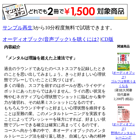
サンプル再生
3から10分程度無料で試聴できます。
オーディオブック(音声ブック) を聴くには?
|
CD版
内容紹介
関連商品
「メンタルは理論を超えた上達法です」
過去のラウンドであなたのベストスコアを記録したとき
[オーディオブッ
のことを思い出してみましょう。きっと好ましい心理状
ク]
態でプレーしていたことに気づくはず。
ゴルフは突然うま
多くの場合、スコアを崩すのはボールが悪いライやディ
くなる
[著]佐久間馨
ボットにあったからではありません。ライの悪い状況を
現代書林
悔やむネガティブな心理状態でショットに臨むから集中
2,200円 (税込)
力が途切れ、その結果ミスショットになるのです。
もちろんラウンド中ずっと好ましい心理状態を維持する
ことは至難の業。このメンタルトレーニングを実践する
ことによってプレッシャーを味方にすれば、好ましい状
[オーディオブッ
態でプレーできる確立は確実に高まってくるのです。
ク]
コースへ向かう車の中で、本オーディオブックのメンタ
野球のメンタルト
ルトレーニング法を繰り返し聴き、自滅しない為の精神
レーニング