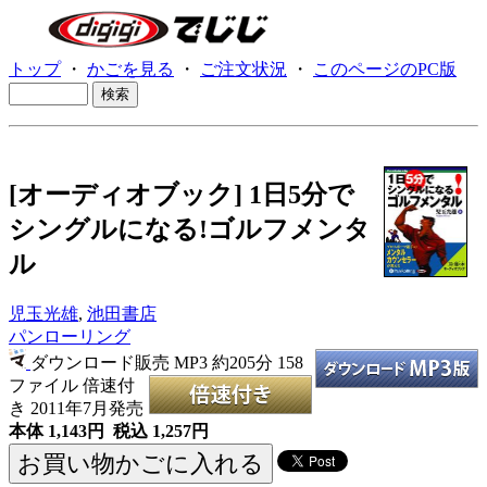
トップ
・
かごを見る
・
ご注文状況
・
このページのPC版
[オーディオブック] 1日5分で
シングルになる!ゴルフメンタ
ル
児玉光雄
,
池田書店
パンローリング
ダウンロード販売 MP3
約205分 158
ファイル 倍速付
き 2011年7月発売
本体 1,143円 税込 1,257円