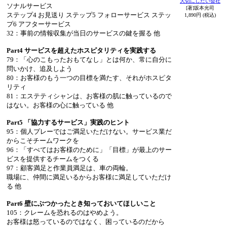
大切にしたい会社
ソナルサービス
[著]坂本光司
ステップ4 お見送り ステップ5 フォローサービス ステッ
1,890円 (税込)
プ6 アフターサービス
32：事前の情報収集が当日のサービスの鍵を握る 他
Part4 サービスを超えたホスピタリティを実践する
79：「心のこもったおもてなし」とは何か、常に自分に
問いかけ、追及しよう
80：お客様のもう一つの目標を満たす、それがホスピタ
リティ
81：エステティシャンは、お客様の肌に触っているので
はない。お客様の心に触っている 他
Part5 「協力するサービス」実践のヒント
95：個人プレーではご満足いただけない。サービス業だ
からこそチームワークを
96：「すべてはお客様のために」「目標」が最上のサー
ビスを提供するチームをつくる
97：顧客満足と作業員満足は、車の両輪。
職場に、仲間に満足いるからお客様に満足していただけ
る 他
Part6 壁にぶつかったとき知っておいてほしいこと
105：クレームを恐れるのはやめよう。
お客様は怒っているのではなく、困っているのだから