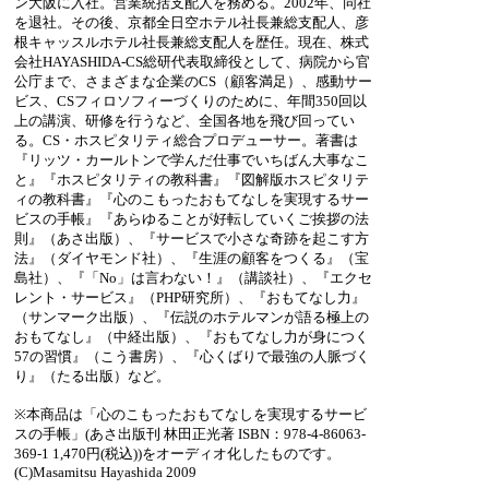
ン大阪に入社。営業統括支配人を務める。2002年、同社
を退社。その後、京都全日空ホテル社長兼総支配人、彦
根キャッスルホテル社長兼総支配人を歴任。現在、株式
会社HAYASHIDA‐CS総研代表取締役として、病院から官
公庁まで、さまざまな企業のCS（顧客満足）、感動サー
ビス、CSフィロソフィーづくりのために、年間350回以
上の講演、研修を行うなど、全国各地を飛び回ってい
る。CS・ホスピタリティ総合プロデューサー。著書は
『リッツ・カールトンで学んだ仕事でいちばん大事なこ
と』『ホスピタリティの教科書』『図解版ホスピタリテ
ィの教科書』『心のこもったおもてなしを実現するサー
ビスの手帳』『あらゆることが好転していくご挨拶の法
則』（あさ出版）、『サービスで小さな奇跡を起こす方
法』（ダイヤモンド社）、『生涯の顧客をつくる』（宝
島社）、『「No」は言わない！』（講談社）、『エクセ
レント・サービス』（PHP研究所）、『おもてなし力』
（サンマーク出版）、『伝説のホテルマンが語る極上の
おもてなし』（中経出版）、『おもてなし力が身につく
57の習慣』（こう書房）、『心くばりで最強の人脈づく
り』（たる出版）など。
※本商品は「心のこもったおもてなしを実現するサービ
スの手帳」(あさ出版刊 林田正光著 ISBN：978-4-86063-
369-1 1,470円(税込))をオーディオ化したものです。
(C)Masamitsu Hayashida 2009