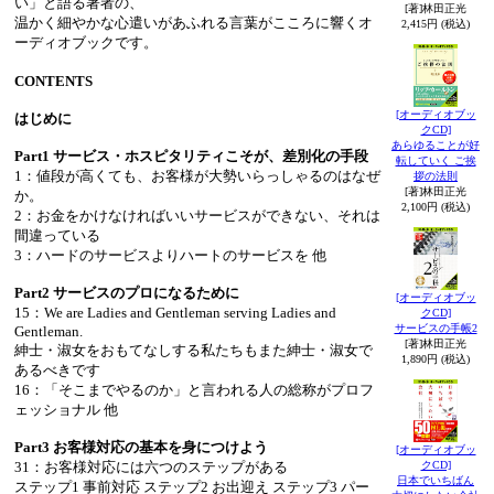
い」と語る著者の、
[著]林田正光
温かく細やかな心遣いがあふれる言葉がこころに響くオ
2,415円 (税込)
ーディオブックです。
CONTENTS
[オーディオブッ
はじめに
クCD]
あらゆることが好
Part1 サービス・ホスピタリティこそが、差別化の手段
転していく ご挨
1：値段が高くても、お客様が大勢いらっしゃるのはなぜ
拶の法則
[著]林田正光
か。
2,100円 (税込)
2：お金をかけなければいいサービスができない、それは
間違っている
3：ハードのサービスよりハートのサービスを 他
Part2 サービスのプロになるために
[オーディオブッ
15：We are Ladies and Gentleman serving Ladies and
クCD]
サービスの手帳2
Gentleman.
[著]林田正光
紳士・淑女をおもてなしする私たちもまた紳士・淑女で
1,890円 (税込)
あるべきです
16：「そこまでやるのか」と言われる人の総称がプロフ
ェッショナル 他
Part3 お客様対応の基本を身につけよう
[オーディオブッ
クCD]
31：お客様対応には六つのステップがある
日本でいちばん
ステップ1 事前対応 ステップ2 お出迎え ステップ3 パー