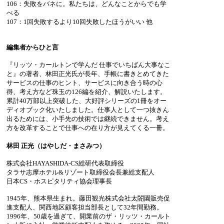
106：失敗をバネに。私たちは、どんなことからでも学
べる
107：1回失敗するより10回失敗したほうがいい 他
編集者からひと言
『リッツ・カールトンで学んだ 仕事でいちばん大事なこ
と』の著者、林田正光氏が長年、手帳に書きとめてきた
サービスの仕事のヒント、サービスに向き合う時の心
得、考え方など珠玉の126編を紹介、解説いたします。
累計40万部以上突破した、大好評シリーズの1冊をオー
ディオブック化いたしました。仕事人として一つ抜きん
出るためには、小手先の技術では継続できません。考え
方を改革することで仕事への在り方が見えてくる一冊。
林田 正光（はやしだ・まさみつ）
株式会社HAYASHIDA‐CS総研代表取締役
タラサ志摩ホテル&リゾート取締役会長兼総支配人
日本CS・ホスピタリティ協会理事長
1945年、熊本県生まれ。藤田観光株式会社太閤園販売促
進支配人、関西地区顧客担当部長として32年間勤務。
1996年、50歳を過ぎて、開業前のザ・リッツ・カールト