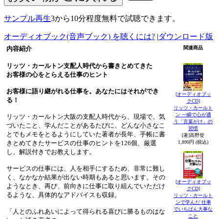
サンプル再生
3から10分程度無料で試聴できます。
オーディオブック(音声ブック) を聴くには?
|
ダウンロード版
内容紹介
関連商品
リッツ・カールトン支配人時代から書きとめてきた
お客様の心をとらえる仕事のヒント
お客様に語り継がれる仕事を。あなたにはそれができ
[オーディオブッ
る！
クCD]
リッツ・カールト
ン 一瞬で心が通
リッツ・カールトン大阪の支配人時代から、現場で、気
う「言葉がけ」の
づいたこと、学んだことがあるたびに、どんな小さなこ
習慣
とでもメモをとるようにしていた著者が長年、手帳に書
[著]高野登
1,890円 (税込)
きとめてきたサービスの仕事のヒントを126個、厳選
し、解説付きでお教えします。
サービスの仕事には、人を相手にするため、非常に難し
く、なかなか結果が出ない時期もあると思います。その
[オーディオブッ
ようなとき、再び、前向きに仕事に取り組んでいただけ
クCD]
るような、具体的なアドバイスも収録。
リッツ・カールト
ンで学んだ 仕事
でいちばん大事な
「人とのふれあいによって得られる喜びに勝るものはな
こと