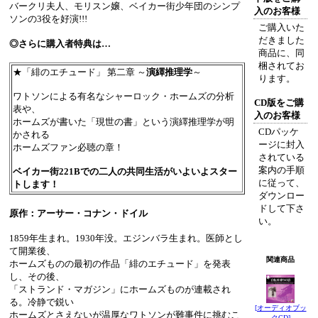
バークリ夫人、モリスン嬢、ベイカー街少年団のシンプ
入のお客様
ソンの3役を好演!!!
ご購入いた
だきました
◎さらに購入者特典は…
商品に、同
梱されてお
★「緋のエチュード」 第二章 ～
演繹推理学
～
ります。
ワトソンによる有名なシャーロック・ホームズの分析
CD版をご購
表や、
入のお客様
ホームズが書いた「現世の書」という演繹推理学が明
CDパッケ
かされる
ージに封入
ホームズファン必聴の章！
されている
案内の手順
ベイカー街221Bでの二人の共同生活がいよいよスター
に従って、
トします！
ダウンロー
ドして下さ
原作：アーサー・コナン・ドイル
い。
1859年生まれ。1930年没。エジンバラ生まれ。医師とし
-
て開業後、
関連商品
ホームズものの最初の作品「緋のエチュード」を発表
し、その後、
「ストランド・マガジン」にホームズものが連載され
る。冷静で鋭い
[オーディオブッ
ホームズとさえないが温厚なワトソンが難事件に挑むこ
クCD]