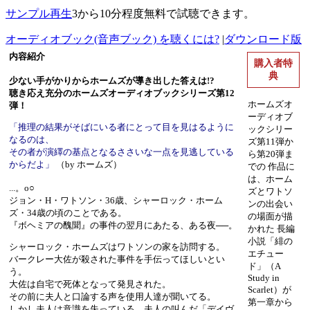
サンプル再生
3から10分程度無料で試聴できます。
オーディオブック(音声ブック) を聴くには?
|
ダウンロード版
内容紹介
購入者特
典
少ない手がかりからホームズが導き出した答えは!?
聴き応え充分のホームズオーディオブックシリーズ第12
ホームズオ
弾！
ーディオブ
「推理の結果がそばにいる者にとって目を見はるように
ックシリー
なるのは、
ズ第11弾か
その者が演繹の基点となるささいな一点を見逃している
ら第20弾ま
からだよ」
（by ホームズ）
での 作品に
は、ホーム
...。o○
ズとワトソ
ジョン・H・ワトソン・36歳、シャーロック・ホーム
ンの出会い
ズ・34歳の頃のことである。
の場面が描
『ボヘミアの醜聞』の事件の翌月にあたる、ある夜──。
かれた 長編
小説「緋の
シャーロック・ホームズはワトソンの家を訪問する。
エチュー
バークレー大佐が殺された事件を手伝ってほしいとい
ド」（A
う。
Study in
大佐は自宅で死体となって発見された。
Scarlet）が
その前に夫人と口論する声を使用人達が聞いてる。
第一章から
しかし夫人は意識を失っている。夫人の叫んだ「デイヴ