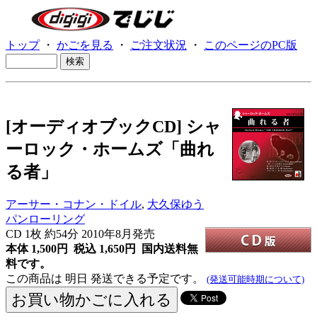
トップ
・
かごを見る
・
ご注文状況
・
このページのPC版
[オーディオブックCD] シャ
ーロック・ホームズ「曲れ
る者」
アーサー・コナン・ドイル
,
大久保ゆう
パンローリング
CD
1枚 約54分 2010年8月発売
本体 1,500円 税込 1,650円
国内送料無
料です。
この商品は 明日 発送できる予定です。
(発送可能時期について)