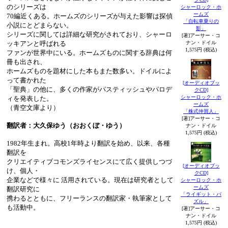
のシリーズは
シャーロック・ホ
ームズ
70編近くある。ホームズのシリーズが与えた影響は探偵
「自転車乗りの
小説にとどまらない。
影」
シリーズに関しては詳細な研究がされており、シャーロ
[著]アーサー・コ
ナン・ドイル
ッキアンと呼ばれる
1,575円 (税込)
ファンが世界中にいる。ホームズものに関する辞典は何
冊も出され、
ホームズものを題材にした本もまた数多い。ドイルによ
って書かれた
[オーディオブッ
「聖典」の他に、多くの作家がパスティッシュやパロデ
クCD]
シャーロック・ホ
ィを発表した。
ームズ
（青空文庫より）
「株式仲買人」
[著]アーサー・コ
翻訳者：大久保ゆう（おおくぼ・ゆう）
ナン・ドイル
1,575円 (税込)
1982年生まれ。高校1年時より翻訳を始め、以来、各種
翻訳を
クリエイティブコモンズライセンスにて広く提供しつづ
[オーディオブッ
け、個人・
クCD]
企業などで様々に 活用されている。現在は研究者として
シャーロック・ホ
ームズ
翻訳研究に
「ライギット・パ
携わるとともに、フリーランスの翻訳家・執筆家として
ズル」
も活動中。
[著]アーサー・コ
ナン・ドイル
1,575円 (税込)