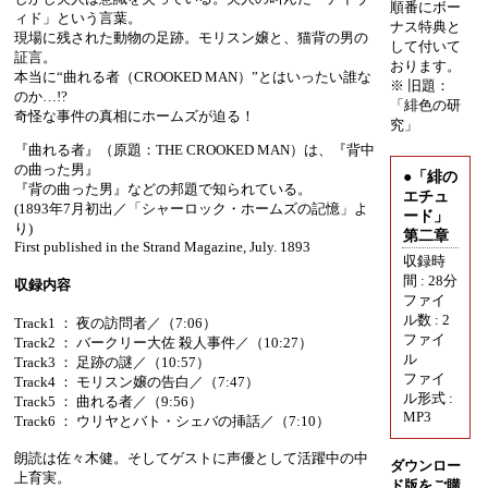
順番にボー
ィド」という言葉。
ナス特典と
現場に残された動物の足跡。モリスン嬢と、猫背の男の
して付いて
証言。
おります。
本当に“曲れる者（CROOKED MAN）”とはいったい誰な
※ 旧題：
のか…!?
「緋色の研
奇怪な事件の真相にホームズが迫る！
究」
『曲れる者』（原題：THE CROOKED MAN）は、『背中
の曲った男』
●「緋の
『背の曲った男』などの邦題で知られている。
エチュ
(1893年7月初出／「シャーロック・ホームズの記憶」よ
ード」
り)
第二章
First published in the Strand Magazine, July. 1893
収録時
間 : 28分
収録内容
ファイ
ル数 : 2
Track1 ： 夜の訪問者／（7:06）
ファイ
Track2 ： バークリー大佐 殺人事件／（10:27）
ル
Track3 ： 足跡の謎／（10:57）
ファイ
Track4 ： モリスン嬢の告白／（7:47）
ル形式 :
Track5 ： 曲れる者／（9:56）
MP3
Track6 ： ウリヤとバト・シェバの挿話／（7:10）
朗読は佐々木健。そしてゲストに声優として活躍中の中
ダウンロー
上育実。
ド版をご購