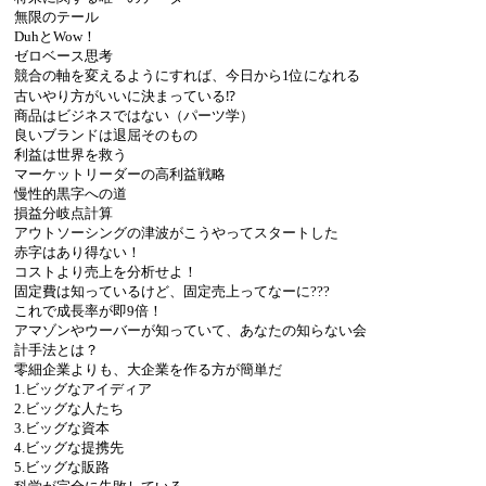
無限のテール
DuhとWow！
ゼロベース思考
競合の軸を変えるようにすれば、今日から1位になれる
古いやり方がいいに決まっている⁉
商品はビジネスではない（パーツ学）
良いブランドは退屈そのもの
利益は世界を救う
マーケットリーダーの高利益戦略
慢性的黒字への道
損益分岐点計算
アウトソーシングの津波がこうやってスタートした
赤字はあり得ない！
コストより売上を分析せよ！
固定費は知っているけど、固定売上ってなーに???
これで成長率が即9倍！
アマゾンやウーバーが知っていて、あなたの知らない会
計手法とは？
零細企業よりも、大企業を作る方が簡単だ
1.ビッグなアイディア
2.ビッグな人たち
3.ビッグな資本
4.ビッグな提携先
5.ビッグな販路