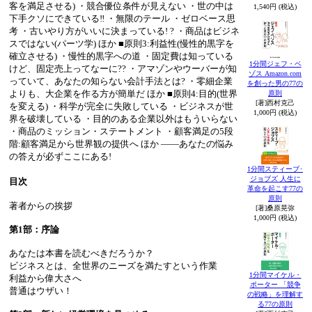
客を満足させる) ・競合優位条件が見えない ・世の中は
1,540円 (税込)
下手クソにできている‼ ・無限のテール ・ゼロベース思
考 ・古いやり方がいいに決まっている! ? ・商品はビジネ
スではない(パーツ学) ほか ■原則3:利益性(慢性的黒字を
確立させる) ・慢性的黒字への道 ・固定費は知っている
1分間ジェフ・ベ
けど、固定売上ってなーに?? ・アマゾンやウーバーが知
ゾス Amazon.com
っていて、あなたの知らない会計手法とは? ・零細企業
を創った男の77の
よりも、大企業を作る方が簡単だ ほか ■原則4:目的(世界
原則
[著]西村克己
を変える) ・科学が完全に失敗している ・ビジネスが世
1,000円 (税込)
界を破壊している ・目的のある企業以外はもういらない
・商品のミッション・ステートメント ・顧客満足の5段
階:顧客満足から世界観の提供へ ほか ――あなたの悩み
の答えが必ずここにある!
1分間スティーブ･
ジョブズ 人生に
目次
革命を起こす77の
原則
著者からの挨拶
[著]桑原晃弥
1,000円 (税込)
第1部：序論
あなたは本書を読むべきだろうか？
ビジネスとは、全世界のニーズを満たすという作業
1分間マイケル・
利益から偉大さへ
ポーター 「競争
普通はウザい！
の戦略」を理解す
る77の原則