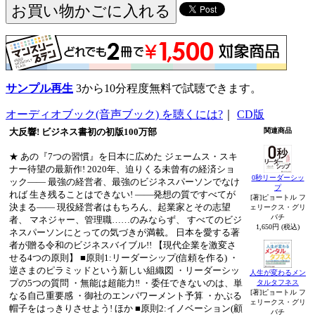
サンプル再生
3から10分程度無料で試聴できます。
オーディオブック(音声ブック) を聴くには?
｜
CD版
大反響! ビジネス書初の初版100万部
関連商品
★ あの『7つの習慣』を日本に広めた ジェームス・スキ
ナー待望の最新作! 2020年、迫りくる未曾有の経済ショ
0秒リーダーシッ
ック―― 最強の経営者、最強のビジネスパーソンでなけ
プ
れば 生き残ることはできない! ――発想の質ですべてが
[著]ピョートル フ
決まる―― 現役経営者はもちろん、起業家とその志望
ェリークス・グリ
バチ
者、 マネジャー、管理職……のみならず、 すべてのビジ
1,650円 (税込)
ネスパーソンにとっての気づきが満載。 日本を愛する著
者が贈る令和のビジネスバイブル!! 【現代企業を激変さ
せる4つの原則】 ■原則1:リーダーシップ(信頼を作る) ・
逆さまのピラミッドという新しい組織図 ・リーダーシッ
人生が変わるメン
プの5つの質問 ・無能は超能力‼ ・委任できないのは、単
タルタフネス
[著]ピョートル フ
なる自己重要感 ・御社のエンパワーメント予算 ・かぶる
ェリークス・グリ
帽子をはっきりさせよう! ほか ■原則2:イノベーション(顧
バチ