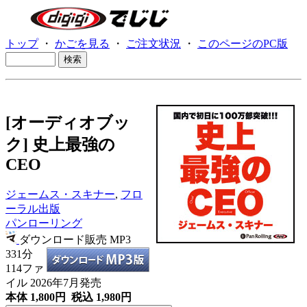
トップ
・
かごを見る
・
ご注文状況
・
このページのPC版
[オーディオブッ
ク] 史上最強の
CEO
ジェームス・スキナー
,
フロ
ーラル出版
パンローリング
ダウンロード販売 MP3
331分
114ファ
イル 2026年7月発売
本体 1,800円 税込 1,980円