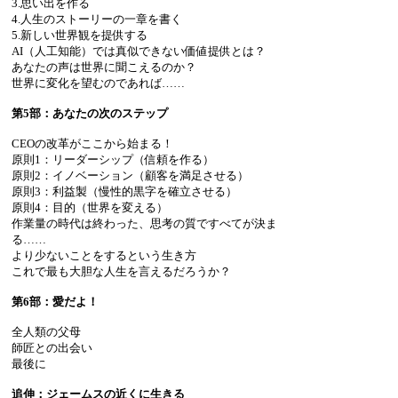
3.思い出を作る
4.人生のストーリーの一章を書く
5.新しい世界観を提供する
AI（人工知能）では真似できない価値提供とは？
あなたの声は世界に聞こえるのか？
世界に変化を望むのであれば……
第5部：あなたの次のステップ
CEOの改革がここから始まる！
原則1：リーダーシップ（信頼を作る）
原則2：イノベーション（顧客を満足させる）
原則3：利益製（慢性的黒字を確立させる）
原則4：目的（世界を変える）
作業量の時代は終わった、思考の質ですべてが決ま
る……
より少ないことをするという生き方
これで最も大胆な人生を言えるだろうか？
第6部：愛だよ！
全人類の父母
師匠との出会い
最後に
追伸：ジェームスの近くに生きる