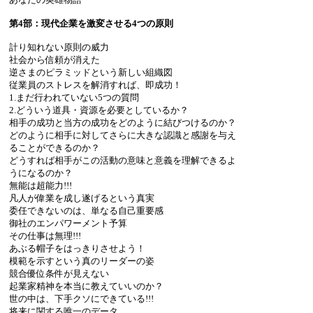
第4部：現代企業を激変させる4つの原則
計り知れない原則の威力
社会から信頼が消えた
逆さまのピラミッドという新しい組織図
従業員のストレスを解消すれば、即成功！
1.まだ行われていない5つの質問
2.どういう道具・資源を必要としているか？
相手の成功と当方の成功をどのように結びつけるのか？
どのように相手に対してさらに大きな認識と感謝を与え
ることができるのか？
どうすれば相手がこの活動の意味と意義を理解できるよ
うになるのか？
無能は超能力!!!
凡人が偉業を成し遂げるという真実
委任できないのは、単なる自己重要感
御社のエンパワーメント予算
その仕事は無理!!!
あぶる帽子をはっきりさせよう！
模範を示すという真のリーダーの姿
競合優位条件が見えない
起業家精神を本当に教えていいのか？
世の中は、下手クソにできている!!!
将来に関する唯一のデータ