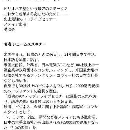
ビリオネア塾という最強のステータス
これから起業するあなたのために……
史上最強のCEOライブセミナー
メディア出演
講演会
著者 ジェームススキナー
米国生まれ。19歳のときに来日し、21年間日本で生活。
日本語を流暢に話す。
米国大使館、外務省、日本電気(NEC)など100社以上の一
流企業や政府団体をコンサルティングし、米国最大級の
研修会社であるフランクリン・コヴィー社の日本支社長
なども務める。
自身でも30社以上のビジネスを立ち上げ、2000億円規模
のヘッジファンドの会長を歴任。
「成功の9ステップ」ライブセミナーは屈指の人気を誇
り、講演の累計動員数は50万人を超える。
経済、ビジネス、金融に関する評論家・戦略家・コンサ
ルタントとして、
TV、ラジオ、雑誌、新聞など各メディアにも多数出演。
日本の大手出版社から出版されるも5000部で絶版となっ
た『7つの習慣』を、