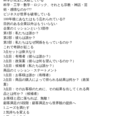
科学が完全に失敗している
科学・工学・数学・ロジック、それとも宗教・神話・芸
術・感情なのか???
ビジネスが世界を破壊している
100年後にあなたはもう忘れられている⁉
目的のある企業以外はもういらない
企業のミッションという3部作
第1部：私たちは誰か？
第2部：彼らは誰か？
第3部：私たちはなぜ関係をもっているのか？
これで奇跡が起こる
3点セットは偉大なり
1点目：有権者（彼らは誰か？）
2点目：政策案（彼らは何を望んでいるのか？）
3点目：候補者（私たちは誰か？）
商品のミッション・ステートメント
1点目：お客様は誰か（有権者）
2点目：商品の購入によって得られる結果は何か？（政策
案）
3点目：そのお客様のために、その結果を出してくれる商
品とは何か？（候補者）
お客様と恋に落ちれば、無敵！
顧客満足の5段階：顧客満足から世界観の提供へ
1.ニーズを満たす
2.気持ちを変える