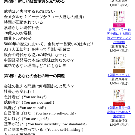
第2部：新しい経営環境を見つめる
[著]西村克己
1,000円 (税込)
成功ほど失敗するものはない
金メダルか？ドーナツか？（一人勝ちの経済）
時間が圧縮されている
素晴らしい現代社会
1分間コトラー 顧
78億人のお客様
客を虜にする戦略
的マーケティング
88兆ドルの経済
77の原則
5000年の歴史において、金利が一番安いのは今だ！
[著]西村克己
AI（人工知能）を使って予測が正確に
1,000円 (税込)
競合の時代から協力の時代になった
中国経済発展の本当の意味は何なのか？
成功できない理由はどこにもない!!!
1分間バフェット
第3部：あなたの会社の唯一の問題
[著]桑原晃弥
1,000円 (税込)
会社の抱える問題は何種類あると思う？
社長から変われ！
怠け者だ（You are lazy!）
臆病者だ（You are a coward!）
馬鹿だ（You are stupid!）
1分間本田宗一郎
常識を打ち破る人
自己価値ゼロだ（You have no self-worth!）
生哲学77
悪い奴だ（You are a jerk!）
[著]岩倉信弥
基準が低い（You have incredibly low standards!）
1,000円 (税込)
自己制限を作っている（You are self-limiting!）
あなたの英雄物語