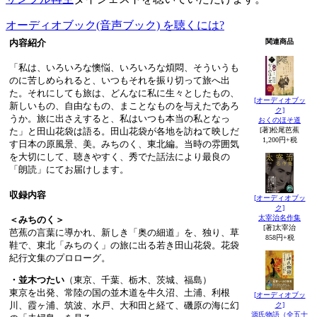
オーディオブック(音声ブック) を聴くには?
内容紹介
関連商品
「私は、いろいろな懊悩、いろいろな煩悶、そういうも
のに苦しめられると、いつもそれを振り切って旅へ出
た。それにしても旅は、どんなに私に生々としたもの、
[オーディオブッ
新しいもの、自由なもの、まことなものを与えたであろ
ク]
うか。旅に出さえすると、私はいつも本当の私となっ
おくのほそ道
た」と田山花袋は語る。田山花袋が各地を訪ねて映しだ
[著]松尾芭蕉
1,200円+税
す日本の原風景、美。みちのく、東北編。当時の雰囲気
を大切にして、聴きやすく、秀でた話法により最良の
「朗読」にてお届けします。
収録内容
[オーディオブッ
ク]
太宰治名作集
＜みちのく＞
[著]太宰治
芭蕉の言葉に導かれ、新しき「奥の細道」を、独り、草
858円+税
鞋で、東北「みちのく」の旅に出る若き田山花袋。花袋
紀行文集のプロローグ。
・並木つたい
（東京、千葉、栃木、茨城、福島）
東京を出発、常陸の国の並木道を牛久沼、土浦、利根
[オーディオブッ
川、霞ヶ浦、筑波、水戸、大和田と経て、磯原の海に幻
ク]
源氏物語（全五十