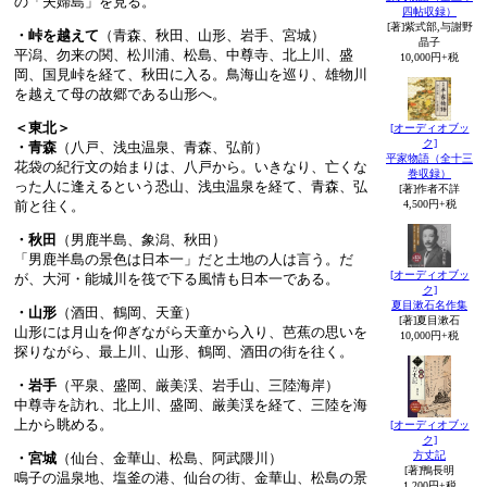
の「夫婦島」を見る。
四帖収録）
[著]紫式部,与謝野
・峠を越えて
（青森、秋田、山形、岩手、宮城）
晶子
平潟、勿来の関、松川浦、松島、中尊寺、北上川、盛
10,000円+税
岡、国見峠を経て、秋田に入る。鳥海山を巡り、雄物川
を越えて母の故郷である山形へ。
＜東北＞
[オーディオブッ
ク]
・青森
（八戸、浅虫温泉、青森、弘前）
平家物語（全十三
花袋の紀行文の始まりは、八戸から。いきなり、亡くな
巻収録）
った人に逢えるという恐山、浅虫温泉を経て、青森、弘
[著]作者不詳
前と往く。
4,500円+税
・秋田
（男鹿半島、象潟、秋田）
「男鹿半島の景色は日本一」だと土地の人は言う。だ
[オーディオブッ
が、大河・能城川を筏で下る風情も日本一である。
ク]
夏目漱石名作集
・山形
（酒田、鶴岡、天童）
[著]夏目漱石
山形には月山を仰ぎながら天童から入り、芭蕉の思いを
10,000円+税
探りながら、最上川、山形、鶴岡、酒田の街を往く。
・岩手
（平泉、盛岡、厳美渓、岩手山、三陸海岸）
中尊寺を訪れ、北上川、盛岡、厳美渓を経て、三陸を海
上から眺める。
[オーディオブッ
ク]
方丈記
・宮城
（仙台、金華山、松島、阿武隈川）
[著]鴨長明
鳴子の温泉地、塩釜の港、仙台の街、金華山、松島の景
1,200円+税