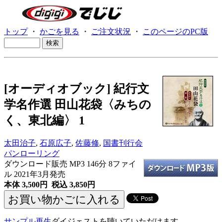
トップ
・
かごを見る
・
ご注文状況
・
このページのPC版
[オーディオブック] 紀行文
学名作選 田山花袋〈みちの
く、東北編〉 1
太田治子
,
石原広子
,
佐藤修
,
国書刊行会
パンローリング
ダウンロード販売 MP3
146分 8ファイ
ル 2021年3月発売
本体 3,500円 税込 3,850円
サンプル再生
ダイジェストを聴いていただけます。