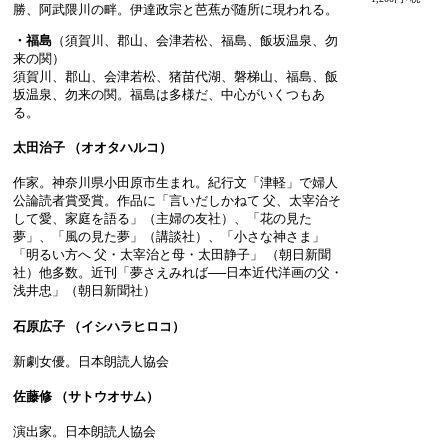
勝、阿武隈川の畔。伊達政宗と芭蕉が随所に現われる。
・福島
（須賀川、郡山、会津若松、福島、飯坂温泉、勿
来の関）
須賀川、郡山、会津若松、猪苗代湖、磐梯山、福島、飯
坂温泉、勿来の関。福島は多様だ、中心がいくつもあ
る。
太田治子 （オオタハルコ）
作家。神奈川県小田原市生まれ。紀行文「津軽」で婦人
公論読者賞受賞。作品に「言いだしかねて 父、太宰治そ
して愛、家庭を語る」（主婦の友社）、「花の見た
夢」、「風の見た夢」（講談社）、「小さな神さま」
「明るい方へ 父・太宰治と母・太田静子」 （朝日新聞
社）他多数。近刊「夢さえみれば──日本近代洋画の父・
浅井忠」（朝日新聞社）
石原広子 （イシハラヒロコ）
新劇女優。日本朗読人協会
佐藤修 （サトウオサム）
演出家。日本朗読人協会