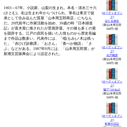
1903～67年。小説家。山梨の生まれ。本名・清水三十六
(さとむ)。名は生まれ年からつけられ、筆名は東京で徒
[オーディオブッ
ク]
弟として住み込んだ質屋「山本周五郎商店」にちなん
ほたる放生
だ。20代前半に作家活動を始め、39歳の時『日本婦道
[著]山本周五郎
記』が直木賞に推されたが受賞辞退。その後も多くの賞
500円+税
を固辞する。江戸の庶民を描いた人情ものから歴史長編
まで作品は数多い。代表作には、「樅(もみ)ノ木は残っ
た」「赤ひげ診療譚」「おさん」「青べか物語」「さ
[オーディオブッ
ぶ」などがある。1987年9月には、「山本周五郎賞」が
ク]
新潮文芸振興会により設定された。
水戸梅譜
[著]山本周五郎
500円+税
[オーディオブッ
ク]
嘘アつかねえ
[著]山本周五郎
500円+税
[オーディオブッ
ク]
町奉行日記