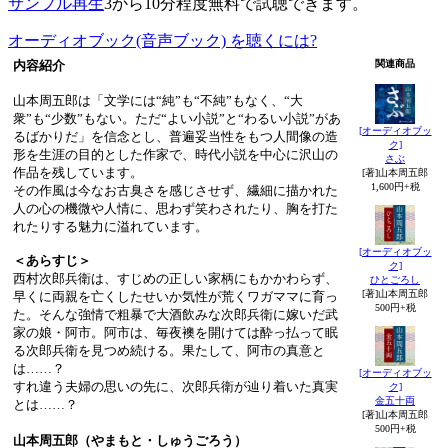
サンプル再生
3から10分程度無料で試聴できます。
オーディオブック(音声ブック) を聴くには?
内容紹介
関連商品
山本周五郎は「文学には“純”も“不純”もなく、“大
衆”も“少数”もない。ただ“よい小説”と“わるい小説”があ
[オーディオブッ
るばかりだ」を信念とし、普遍妥当性をもつ人間像の造
ク]
形を生涯の目的とした作家で、時代小説を中心に沢山の
さぶ
作品を残しています。
[著]山本周五郎
1,600円+税
その作風は今なお古臭さを感じさせず、繊細に描かれた
人の心の機微や人情に、思わず笑わされたり、胸を打た
れたりする魅力に溢れています。
[オーディオブッ
＜あらすじ＞
ク]
西村次郎兵衛は、すじめの正しい家柄にもかかわらず、
ひとごろし
[著]山本周五郎
早くに両親を亡くしたせいか気性が荒くワガママに育っ
500円+税
た。そんな強情で粗暴で大酒飲みな次郎兵衛に嫁いだ武
家の娘・阿市。阿市は、毎夜襖を開けては酔っ払って眠
る次郎兵衛を見つめ続ける。果たして、阿市の真意と
は……？
[オーディオブッ
すれ違う夫婦の思いの先に、次郎兵衛が辿り着いた真実
ク]
金五十両
とは……？
[著]山本周五郎
500円+税
山本周五郎（やまもと・しゅうごろう）