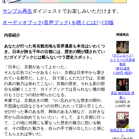
サンプル再生
ダイジェストでお楽しみいただけます。
オーディオブック(音声ブック) を聴くには?
|
CD版
内容紹介
関連商品
あなたが行った有名観光地も世界遺産も本当はいわくつ
き。日本が誇る千年の古都には、歴史の闇が隠されてい
[ダウンロード]
た!ガイドブックには載らないウラ歴史スポット。
ヒトラーの大衆扇
動術
「日本に、京都があってよかった」
[著]許成準
そんな広告コピーがあるくらい、京都は日本中から愛さ
1,500円 (税別)
れている都市だ。しかし、目で楽しんだだけでは、京都
の真の魅力は表れてこない。京都の歴史、それも影の部
分を紐解くことで、ガイドブックでは見られない雅の都
実説 城谷怪談 撰
のもうひとつの顔が明らかになる。
集一
本書では、京都歩きの際、つい忘れがちな歴史の闇や、
[話]城谷 歩
不思議な伝説などを4つの分野にわたって語り尽くした。
1,600円+税
ぜひ行った事のある所、興味のある人物など、お好きな
所から読み始めてもらいたい。そして、また京都に行っ
て、この地に何層にも重なった歴史の魅力に想いを馳
せ、その隠れた魅力を、自らの手で掘り出したいと感じ
怪異証言～百物語
てもらえれば幸いだ。
～
[著]山口敏太郎