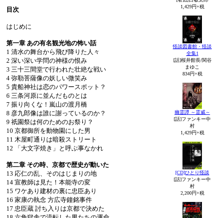
1,429円+税
目次
はじめに
第一章 あの有名観光地の怖い話
怪談図書館・怪談
1 清水の舞台から飛び降りた人々
全集1
2 深い深い学問の神様の恨み
[話]桜井館長/関谷
まゆこ
3 三十三間堂で行われた壮絶な戦い
834円+税
4 弥勒菩薩像の妖しい微笑み
5 貴船神社は恋のパワースポット？
6 三条河原に並んだものとは
7 振り向くな！嵐山の渡月橋
8 彦九郎像は誰に謝っているのか？
幽霊譚 ～霊威～
[話]ファンキー中
9 祇園祭は何のためのお祭り？
村
10 京都御所を動物園にした男
1,429円+税
11 木屋町通りは暗殺ストリート
12 「大文字焼き」と呼ぶ事なかれ
第二章 その時、京都で歴史が動いた
13 応仁の乱、そのはじまりの地
[CD]ひとり怪談
[話]ファンキー中
14 宣教師は見た！本能寺の変
村
15 ワケあり建材の裏に忠臣あり
2,200円+税
16 家康の執念 方広寺鐘銘事件
17 忠臣蔵 討ち入りは京都で決めた
18 六角獄舎で流転した男たちの運命