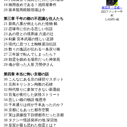
19 御用改めである！池田屋事件
幽霊譚 ～霊威～
20 坂本龍馬暗殺現場は今
[話]ファンキー中
村
第三章 千年の都の不思議な住人たち
1,429円+税
21 新島八重が例えられた怪物 鵺
22 恋塚寺に伝わる悲しい伝説
23 あの世との境界線 六道の辻
24 剣豪 宮本武蔵の怪しい足跡
25 現代に息づく土蜘蛛退治伝説
26 数々の逸話が伝わる一条戻り橋
27 三年坂で転んでしまったら？
28 怨霊を鎮める場所だった神泉苑
29 魂が宿った人形 万勢伊さん
第四章 本当に怖い京都の話
30 こんなにある京の縁切りスポット
31 元和キリシタン殉教の石碑
32 時代祭りに参加できない新選組
33 百鬼が夜行した妖怪ストリート
34 悲しい鐘の物語 報恩寺
35 千本通りは何が千本あったのか？
36 京都にもあった都市空襲
37 実は原爆投下目標都市だった京都
38 タクシー怪談発祥の地 深沼池
39 皇室が最も恐れた怨霊とは？