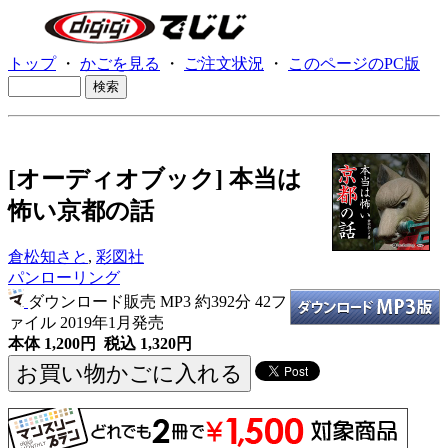
トップ
・
かごを見る
・
ご注文状況
・
このページのPC版
[オーディオブック] 本当は
怖い京都の話
倉松知さと
,
彩図社
パンローリング
ダウンロード販売 MP3
約392分 42フ
ァイル 2019年1月発売
本体 1,200円 税込 1,320円