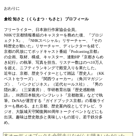
おわりに
倉松 知さと（くらまつ・ちさと） プロフィール
フリーライター、日本旅行作家協会会員。
NHKで京都情報番組のキャスターを務めた後、『プロジ
ェクトX』、『NHKスペシャル』リサーチャー、『その
時歴史が動いた』リサーチャー、ディレクターを経て、
京都の民放にてポッドキャスト番組『Podcasting京都』
の企画、取材、構成、キャスター、連動HP『京都きらめ
き紀行』の執筆、写真を担当。リスナー数はのべ10万人
を超え、ニフティランキングで殿堂入りを果たした。
近年は、京都、歴史ライターとして雑誌『歴史人』（KK
ベストセラーズ）、『関西ウォーカー』（角川マガジン
ズ）、『バンクビジネス』（近代セールス社）、『男の
隠れ家』（三栄書房）、学研教育出版『歴史感動物
語』、JR西日本観光パンフレット『京都散策』などで執
筆。DeNAが運営する『ガイドブックス京都』の看板ライ
ターも務める。また京都、歴史案内役としてテレビ、ラ
ジオ、大阪城天守閣復興80周年トークイベントなどにも
出演。趣味は歴史散歩と美味しいもの巡り。若干鉄分多
め。
本オーディオブックを全部走りながらお聴きいただいた