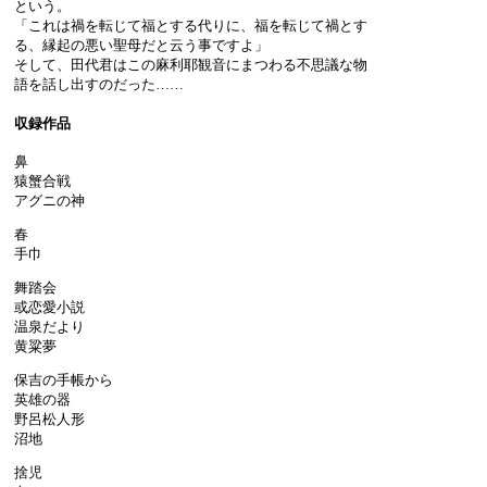
という。
「これは禍を転じて福とする代りに、福を転じて禍とす
る、縁起の悪い聖母だと云う事ですよ」
そして、田代君はこの麻利耶観音にまつわる不思議な物
語を話し出すのだった……
収録作品
鼻
猿蟹合戦
アグニの神
春
手巾
舞踏会
或恋愛小説
温泉だより
黄粱夢
保吉の手帳から
英雄の器
野呂松人形
沼地
捨児