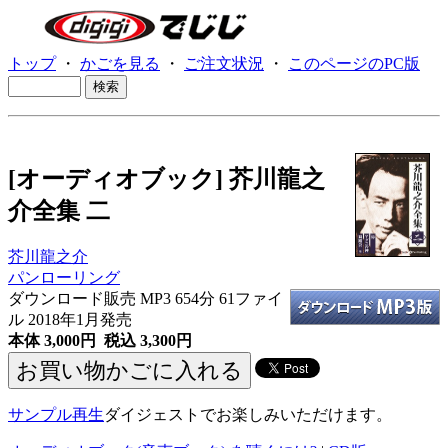
トップ
・
かごを見る
・
ご注文状況
・
このページのPC版
[オーディオブック] 芥川龍之
介全集 二
芥川龍之介
パンローリング
ダウンロード販売 MP3
654分 61ファイ
ル 2018年1月発売
本体 3,000円 税込 3,300円
サンプル再生
ダイジェストでお楽しみいただけます。