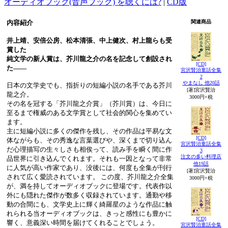
オーディオブック(音声ブック) を聴くには?
|
CD版
内容紹介
関連商品
井上靖、安倍公房、松本清張、中上健次、村上龍らも受
賞した
純文学の新人賞は、芥川龍之介の名を記念して創設され
[CD]
た――
宮沢賢治童話全集
2
やまなし 他20話
日本の文学史でも、指折りの短編小説の名手である芥川
[著]宮沢賢治
龍之介。
3000円+税
その名を冠する「芥川龍之介賞」（芥川賞）は、今日に
至るまで権威のある文学賞として社会的関心を集めてい
ます。
主に短編小説に多くの傑作を残し、その作品は平易な文
[CD]
体ながらも、その秀逸な言葉選びや、深くまで切り込ん
宮沢賢治童話全集
だ心理描写の生々しさも相俟って、読み手を瞬く間に作
3
注文の多い料理店
品世界に引き込んでくれます。それも一因となって非常
他19話
に人気が高い作家であり、没後には、何度も全集が刊行
[著]宮沢賢治
されて広く愛読されています。 この度、芥川龍之介全集
3000円+税
が、満を持してオーディオブックに登場です。代表作以
外にも隠れた傑作が数多く収録されています。通勤や移
動の合間にも、文学史上に輝く綺羅星のような作品に触
れられる当オーディオブックは、きっと感性にも豊かに
[CD]
響く、意義深い時間を届けてくれることでしょう。
宮沢賢治童話全集