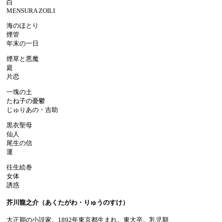
白
MENSURA ZOILI
海のほとり
煙管
年末の一日
煙草と悪魔
庭
片恋
一塊の土
たね子の憂鬱
じゅりあの・吉助
黒衣聖母
仙人
尾生の信
運
往生絵巻
女体
誘惑
芥川龍之介（あくたがわ・りゅうのすけ）
大正期の小説家。1892年東京都生まれ。東大卒。乳児期