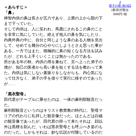
4
双子の星 他19話
＜あらすじ＞
[著]宮沢賢治
「鼻」
3000円+税
禅智内供の鼻は長さが五六寸あり、上唇の上から顋の下
まで下っていた。
そして内供は、人に笑われ、馬鹿にされるこの鼻のこと
を非常に気にしていた。絶えず他人の鼻を気にしたり、
内典外典の中に、自分と同じような鼻のある人物を見出
して、せめても幾分の心やりにしようとさえ思った事が
ある。一方ではまた、積極的に鼻の短くなる方法を試み
たが、どれも上手くいくことは無かったのである。
所がある年の秋、内供の用を兼ねて、京へ上った弟子の
僧が、知己の医者から長い鼻を短くする法を教わって来
た。内供は気にしない素振りをしながらも、内心気にな
って仕方なく、弟子の手を借りて実行に移すのであった
が……
「黒衣聖母」
田代君がテーブルに乗せたのは、一体の麻利耶観音だっ
た。
麻利耶観音というのはキリスト教禁教の時代に、聖母マ
リアの代わりに礼拝した観音像だった。ほとんどは白磁
の観音像であったが、田代君の持って来たそれは、顔以
外は黒檀を刻んだ、いわば黒衣聖母とも呼ぶべき姿のも
のだった。しかもそれは、妙な伝説が付随しているのだ