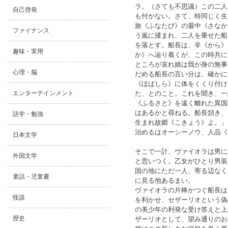
ラ。（さても不思議）この二人
自己啓発
も付かない。さて、時同じく生
旅《ふなたび》の最中《さなか
ファイナンス
う嵐に揉まれ、二人を乗せた船
を落とす。船長は、辛《から》
趣味・実用
か》へ辿り着くが、この時共に
ところが哀れ娘は我が身の無事
心理・脳
だめる船長の言い分は、確かに
《ほばしら》に体をくくり付け
た、とのこと。これを聞き、一
エンターテインメント
《ふるさと》を遠く離れた異国
はあるかと尋ねる。船長頷き、
語学・勉強
生まれ故郷《こきょう》よ。」
治めるはオーシーノウ、人品《
日本文学
そこで一計、ヴァイオラは男に
外国文学
と思いつく。乙女がひとり男装
国の地にただ一人、寄る辺なく
童話・児童書
に見る他あるまい。
ヴァイオラの片棒かつぐ船長は
怪談
を利かせ、セザーリオという偽
の美少年の利発な受け答えと上
歴史
ザーリオとして、望み通りのお