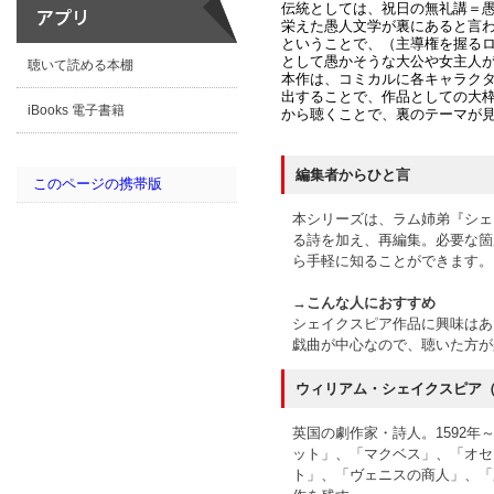
伝統としては、祝日の無礼講＝
栄えた愚人文学が裏にあると言
ということで、（主導権を握る
として愚かそうな大公や女主人
聴いて読める本棚
本作は、コミカルに各キャラク
出することで、作品としての大
iBooks 電子書籍
から聴くことで、裏のテーマが
編集者からひと言
このページの携帯版
本シリーズは、ラム姉弟『シェ
る詩を加え、再編集。必要な箇
ら手軽に知ることができます。
→こんな人におすすめ
シェイクスピア作品に興味はあ
戯曲が中心なので、聴いた方が
ウィリアム・シェイクスピア（Willi
英国の劇作家・詩人。1592年
ット」、「マクベス」、「オセ
ト」、「ヴェニスの商人」、「