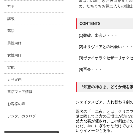
娘はこの新しきお役目を良く果
め、たちまちお気に入りの側仕
哲学
講談
CONTENTS
落語
(1)難破、出会い
・・・
男性向け
(2)オリヴィアとの出会い
・・
女性向け
(3)ヴァイオラ？セザーリオ？
官能
(4)再会
・・・
近刊案内
『知恵の神さま、どうか俺を
書店フェア情報
シェイクスピア、入れ替わり劇
お客様の声
題名の『十二夜』とは、クリスマ
誕に際して当方の三博士が訪ね
デジタルカタログ
盛大な宴が催され、この劇はそ
ただ、単ににぎやかなだけでな
いうイメージもある。