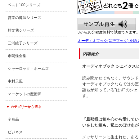
ベスト100シリーズ
営業の魔法シリーズ
桂文我シリーズ
3から10分程度無料で試聴できます
オーディオブック(音声ブック) を聴
三浦綾子シリーズ
内容紹介
市朗怪全集
オーディオブック シェイクス
シャーロック・ホームズ
読み聞かせでもなく、サウンド
中村天風
オーディオブックならではの圧
誰もが知っている"はず"のシ
マーケットの魔術師
す。
▼ カテゴリーから選ぶ
----------------------------------------
「旦那様は姫を心から愛してい
全商品
いをした姫も、私にのぼせあが
ビジネス
メッサリーンに生まれた、ある