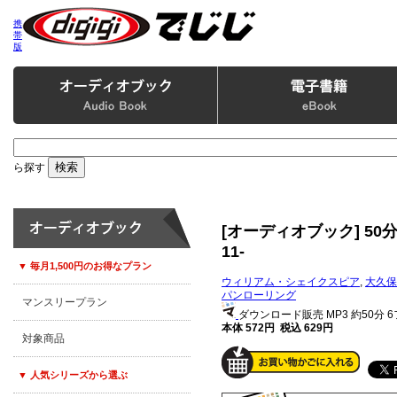
携
帯
版
ら探す
[オーディオブック] 5
11-
▼ 毎月1,500円のお得なプラン
ウィリアム・シェイクスピア
,
大久保
パンローリング
マンスリープラン
ダウンロード販売 MP3
約50分 
本体 572円 税込 629円
対象商品
▼ 人気シリーズから選ぶ