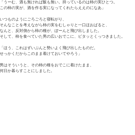
「うーむ、酒も無ければ飯も無い。持っているのは柿の実ひとつ。
この柿の実が、酒を作る実になってくれたらええのになあ」
いつものようにごろごろと寝転がり、
そんなことを考えながら柿の実をむしゃりと一口ほおばると、
なんと、反対側から柿の種が、ぽーんと飛び出しました。
そして、柿を食べていた男の広いおでこに、ピタッとくっつきました。
「ほう、これはずいぶんと勢いよく飛び出したものだ。
せっかくだからこのまま着けておいてやろう」
男はそういうと、その柿の種をおでこに着けたまま、
何日か暮らすことにしました。