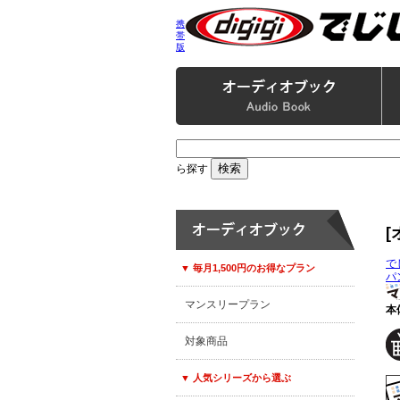
携
帯
版
ら探す
で
▼ 毎月1,500円のお得なプラン
パ
マンスリープラン
本
対象商品
▼ 人気シリーズから選ぶ