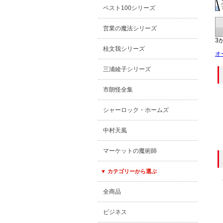
ベスト100シリーズ
営業の魔法シリーズ
3
桂文我シリーズ
オ
三浦綾子シリーズ
市朗怪全集
シャーロック・ホームズ
中村天風
マーケットの魔術師
▼ カテゴリーから選ぶ
全商品
ビジネス