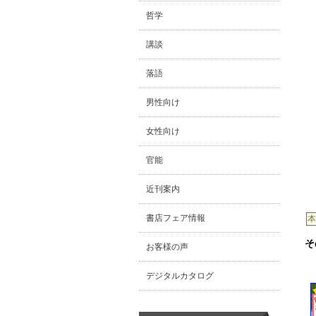
哲学
講談
落語
男性向け
女性向け
官能
近刊案内
書店フェア情報
本
そ
お客様の声
デジタルカタログ