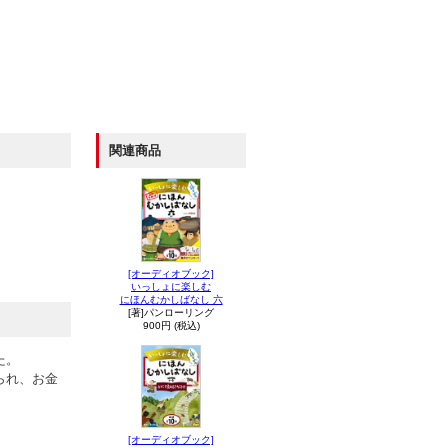
関連商品
[オーディオブック]
いっしょに楽しむ
にほんむかしばなし 六
[著]パンローリング
900円 (税込)
た。
られ、お金
[オーディオブック]