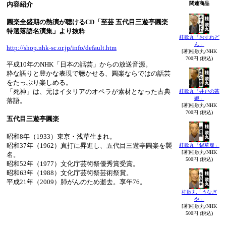
内容紹介
関連商品
圓楽全盛期の熱演が聴けるCD「至芸 五代目三遊亭圓楽
特選落語名演集」より抜粋
桂歌丸「おすわど
ん」
http://shop.nhk-sc.or.jp/info/default.htm
[著]桂歌丸/NHK
700円 (税込)
平成10年のNHK「日本の話芸」からの放送音源。
粋な語りと豊かな表現で聴かせる、圓楽ならではの話芸
をたっぷり楽しめる。
「死神」は、元はイタリアのオペラが素材となった古典
桂歌丸「井戸の茶
碗」
落語。
[著]桂歌丸/NHK
700円 (税込)
五代目三遊亭圓楽
昭和8年（1933）東京・浅草生まれ。
昭和37年（1962）真打に昇進し、五代目三遊亭圓楽を襲
桂歌丸「鍋草履」
[著]桂歌丸/NHK
名。
500円 (税込)
昭和52年（1977）文化庁芸術祭優秀賞受賞。
昭和63年（1988）文化庁芸術祭芸術祭賞。
平成21年（2009）肺がんのため逝去。享年76。
桂歌丸「うなぎ
や」
[著]桂歌丸/NHK
500円 (税込)