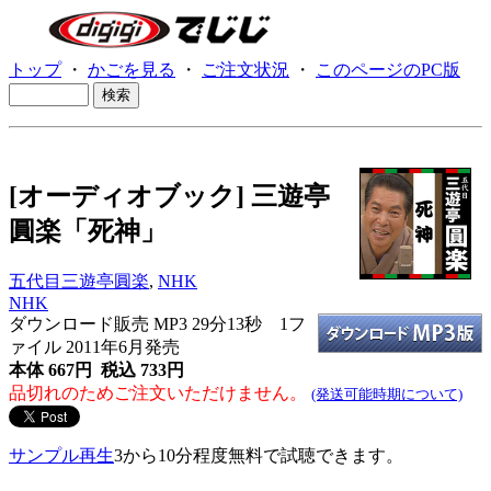
トップ
・
かごを見る
・
ご注文状況
・
このページのPC版
[オーディオブック] 三遊亭
圓楽「死神」
五代目三遊亭圓楽
,
NHK
NHK
ダウンロード販売 MP3
29分13秒 1フ
ァイル 2011年6月発売
本体 667円 税込 733円
品切れのためご注文いただけません。
(発送可能時期について)
サンプル再生
3から10分程度無料で試聴できます。