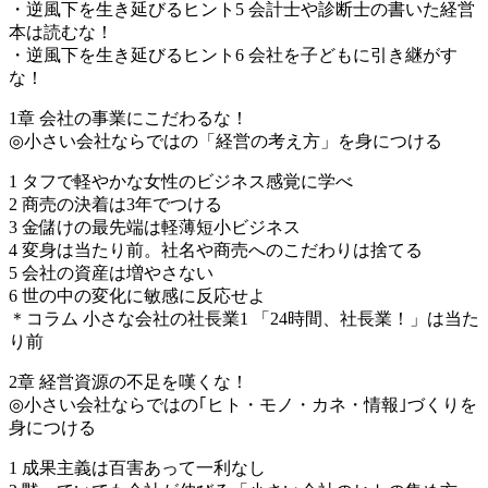
・逆風下を生き延びるヒント5 会計士や診断士の書いた経営
本は読むな！
・逆風下を生き延びるヒント6 会社を子どもに引き継がす
な！
1章 会社の事業にこだわるな！
◎小さい会社ならではの「経営の考え方」を身につける
1 タフで軽やかな女性のビジネス感覚に学べ
2 商売の決着は3年でつける
3 金儲けの最先端は軽薄短小ビジネス
4 変身は当たり前。社名や商売へのこだわりは捨てる
5 会社の資産は増やさない
6 世の中の変化に敏感に反応せよ
＊コラム 小さな会社の社長業1 「24時間、社長業！」は当た
り前
2章 経営資源の不足を嘆くな！
◎小さい会社ならではの｢ヒト・モノ・カネ・情報｣づくりを
身につける
1 成果主義は百害あって一利なし