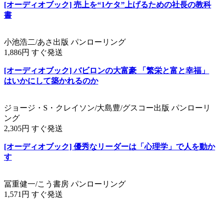
[オーディオブック] 売上を“1ケタ”上げるための社長の教科
書
小池浩二/あさ出版 パンローリング
1,886円 すぐ発送
[オーディオブック] バビロンの大富豪 「繁栄と富と幸福」
はいかにして築かれるのか
ジョージ・S・クレイソン/大島豊/グスコー出版 パンローリ
ング
2,305円 すぐ発送
[オーディオブック] 優秀なリーダーは「心理学」で人を動か
す
冨重健一/こう書房 パンローリング
1,571円 すぐ発送