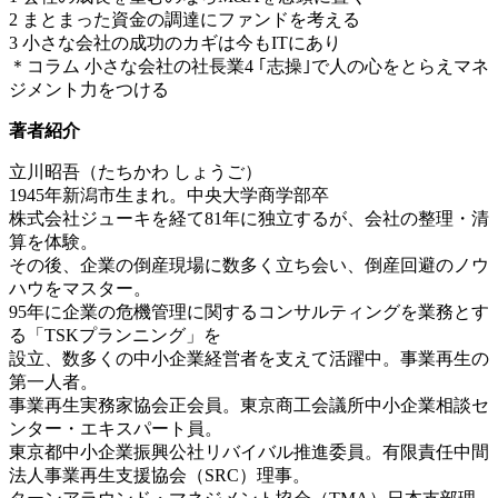
2 まとまった資金の調達にファンドを考える
3 小さな会社の成功のカギは今もITにあり
＊コラム 小さな会社の社長業4 ｢志操｣で人の心をとらえマネ
ジメント力をつける
著者紹介
立川昭吾（たちかわ しょうご）
1945年新潟市生まれ。中央大学商学部卒
株式会社ジューキを経て81年に独立するが、会社の整理・清
算を体験。
その後、企業の倒産現場に数多く立ち会い、倒産回避のノウ
ハウをマスター。
95年に企業の危機管理に関するコンサルティングを業務とす
る「TSKプランニング」を
設立、数多くの中小企業経営者を支えて活躍中。事業再生の
第一人者。
事業再生実務家協会正会員。東京商工会議所中小企業相談セ
ンター・エキスパート員。
東京都中小企業振興公社リバイバル推進委員。有限責任中間
法人事業再生支援協会（SRC）理事。