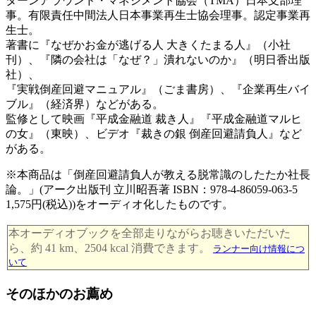
ターンアラウンド・マネジメント協会（TMA）日本支部理
事。有限責任中間法人日本事業再生士協会理事。認定事業再
生士。
著書に『なぜかお金が逃げる人 大きくたまる人』（小社
刊）、『隣の会社は「なぜ？」潰れないのか』（明日香出版
社）、
『実戦倒産回避マニュアル』（ごま書房）、『企業再生バイ
ブル』（経済界）などがある。
監修として映画『平成金融道 裁き人』『平成金融道マルヒ
の女』（東映）、ビデオ『裁きの銀 倒産回避請負人』など
がある。
※本商品は「倒産回避請負人が教える脱常識のしたたか社長
論。」(アーク出版刊 立川昭吾著 ISBN：978-4-86059-063-5
1,575円(税込))をオーディオ化したものです。
本オーディオブックを全部走りながらお聴きいただいた
ら、約 41 km、2504 kcal 消費できます。
ランナー向け情報につ
いて
そのほかのお薦め