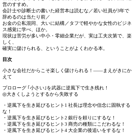
営のすすめ。
会計士や診断士の書いた経営本は読むな／若い社員が3年で
辞めるのは当たり前／
お金の公私混同、大いに結構／タフで軽やかな女性のビジネ
ス感覚に学べ、ほか。
現状は苦労が多い中小・零細企業だが、実は工夫次第で、楽
しく、
確実に儲けられる、ということがよくわかる本。
目次
小さな会社だからこそ楽しく儲けられる！――まえがきにか
えて
プロローグ ｢小さい｣を武器に逆風下で生き残れ！
◎大きくしようとするから失敗する
・逆風下を生き延びるヒント1 社長は理念や信念に固執する
な！
・逆風下を生き延びるヒント2 銀行を頼りにするな！
・逆風下を生き延びるヒント3 商売の種類にこだわるな！
・逆風下を生き延びるヒント4 大企業の後追いをするな！