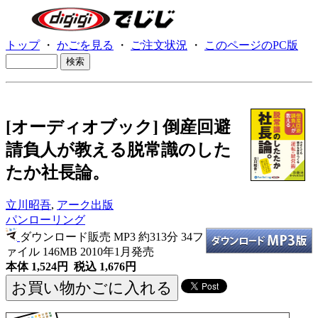
トップ
・
かごを見る
・
ご注文状況
・
このページのPC版
[オーディオブック] 倒産回避
請負人が教える脱常識のした
たか社長論。
立川昭吾
,
アーク出版
パンローリング
ダウンロード販売 MP3
約313分 34フ
ァイル 146MB 2010年1月発売
本体 1,524円 税込 1,676円