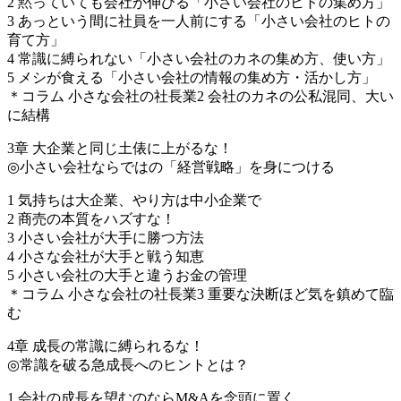
2 黙っていても会社が伸びる「小さい会社のヒトの集め方」
3 あっという間に社員を一人前にする「小さい会社のヒトの
育て方」
4 常識に縛られない「小さい会社のカネの集め方、使い方」
5 メシが食える「小さい会社の情報の集め方・活かし方」
＊コラム 小さな会社の社長業2 会社のカネの公私混同、大い
に結構
3章 大企業と同じ土俵に上がるな！
◎小さい会社ならではの「経営戦略」を身につける
1 気持ちは大企業、やり方は中小企業で
2 商売の本質をハズすな！
3 小さい会社が大手に勝つ方法
4 小さな会社が大手と戦う知恵
5 小さい会社の大手と違うお金の管理
＊コラム 小さな会社の社長業3 重要な決断ほど気を鎮めて臨
む
4章 成長の常識に縛られるな！
◎常識を破る急成長へのヒントとは？
1 会社の成長を望むのならM&Aを念頭に置く