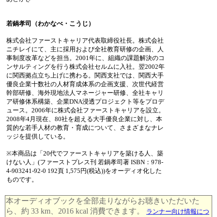
若鍋孝司（わかなべ・こうじ）
株式会社ファーストキャリア代表取締役社長。株式会社
ニチレイにて、主に採用および全社教育研修の企画、人
事制度改革などを担当。2001年に、組織の課題解決のコ
ンサルティングを行う株式会社セルムに入社。翌2002年
に関西拠点立ち上げに携わる。関西支社では、関西大手
優良企業十数社の人材育成体系の企画支援、次世代経営
幹部研修、海外現地法人マネージャー研修、全社キャリ
ア研修体系構築、企業DNA浸透プロジェクト等をプロデ
ュース。2006年に株式会社ファーストキャリアを設立。
2008年4月現在、80社を超える大手優良企業に対し、本
質的な若手人材の教育・育成について、さまざまなナレ
ッジを提供している。
※本商品は「20代でファーストキャリアを築ける人、築
けない人」(ファーストプレス刊 若鍋孝司著 ISBN：978-
4-903241-92-0 192頁 1,575円(税込))をオーディオ化した
ものです。
本オーディオブックを全部走りながらお聴きいただいた
ら、約 33 km、2016 kcal 消費できます。
ランナー向け情報につ