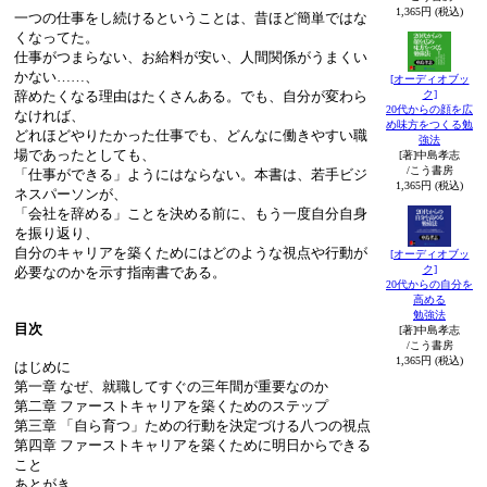
1,365円 (税込)
一つの仕事をし続けるということは、昔ほど簡単ではな
くなってた。
仕事がつまらない、お給料が安い、人間関係がうまくい
かない……、
[オーディオブッ
辞めたくなる理由はたくさんある。でも、自分が変わら
ク]
20代からの顔を広
なければ、
め味方をつくる勉
どれほどやりたかった仕事でも、どんなに働きやすい職
強法
場であったとしても、
[著]中島孝志
/こう書房
「仕事ができる」ようにはならない。本書は、若手ビジ
1,365円 (税込)
ネスパーソンが、
「会社を辞める」ことを決める前に、もう一度自分自身
を振り返り、
自分のキャリアを築くためにはどのような視点や行動が
[オーディオブッ
ク]
必要なのかを示す指南書である。
20代からの自分を
高める
勉強法
目次
[著]中島孝志
/こう書房
1,365円 (税込)
はじめに
第一章 なぜ、就職してすぐの三年間が重要なのか
第二章 ファーストキャリアを築くためのステップ
第三章 「自ら育つ」ための行動を決定づける八つの視点
第四章 ファーストキャリアを築くために明日からできる
こと
あとがき