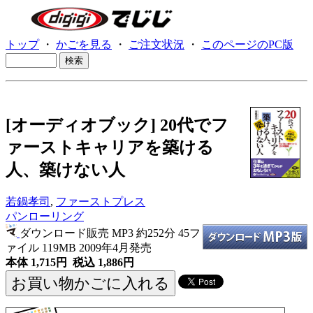
トップ
・
かごを見る
・
ご注文状況
・
このページのPC版
[オーディオブック] 20代でフ
ァーストキャリアを築ける
人、築けない人
若鍋孝司
,
ファーストプレス
パンローリング
ダウンロード販売 MP3
約252分 45フ
ァイル 119MB 2009年4月発売
本体 1,715円 税込 1,886円