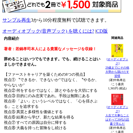
サンプル再生
3から10分程度無料で試聴できます。
オーディオブック(音声ブック) を聴くには?
|
CD版
内容紹介
関連商品
著者：若鍋孝司本人による貴重なメッセージを収録！
辞めることはいつでもできます。でも、続けることはい
[オーディオブッ
ク]
ましかできません。
29歳までにその他
大勢から脱けだす
【ファーストキャリアを築くための8つの視点】
習慣
視点① 〝できるか、できないか"ではなく、〝やるか、
[著]中島孝志
/こう書房
やらないか"
1,365円 (税込)
視点② 何をするかではなく、誰とやるかを大切にする
視点③ 目的にのみ忠実であれ。手段は無限にある
視点④ 「よい」というレベルではなく、「心を揺さぶ
る」ことを追求する
[オーディオブッ
ク]
視点⑤ 異質と多様性を価値とする
人生で大事なこと
視点⑥ 結果から学び、新たな結果を得る
はすべて20代の読
視点⑦ すべての原因は自分に帰する
書で学んだ
視点⑧ 大義を持った冒険をし続ける
[著]中島孝志
/こう書房