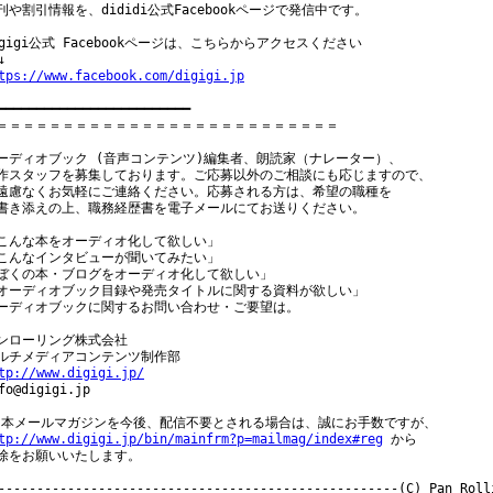
刊や割引情報を、dididi公式Facebookページで発信中です。

igigi公式 Facebookページは、こちらからアクセスください

tps://www.facebook.com/digigi.jp
━━━━━━━━━━━━━━━━━━━━━━━━━

＝＝＝＝＝＝＝＝＝＝＝＝＝＝＝＝＝＝＝＝＝＝＝＝＝＝

ーディオブック (音声コンテンツ)編集者、朗読家（ナレーター）、

作スタッフを募集しております。ご応募以外のご相談にも応じますので、

遠慮なくお気軽にご連絡ください。応募される方は、希望の職種を

書き添えの上、職務経歴書を電子メールにてお送りください。

こんな本をオーディオ化して欲しい」

こんなインタビューが聞いてみたい」

ぼくの本・ブログをオーディオ化して欲しい」

オーディオブック目録や発売タイトルに関する資料が欲しい」

ーディオブックに関するお問い合わせ・ご要望は。

ンローリング株式会社

tp://www.digigi.jp/
nfo@digigi.jp

tp://www.digigi.jp/bin/mainfrm?p=mailmag/index#reg
 から

除をお願いいたします。
