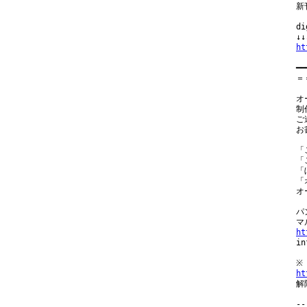
新
d
ht
━━
＝
オ
制
ご
お
「
「
「
「
オ
パ
ht

i
ht
解