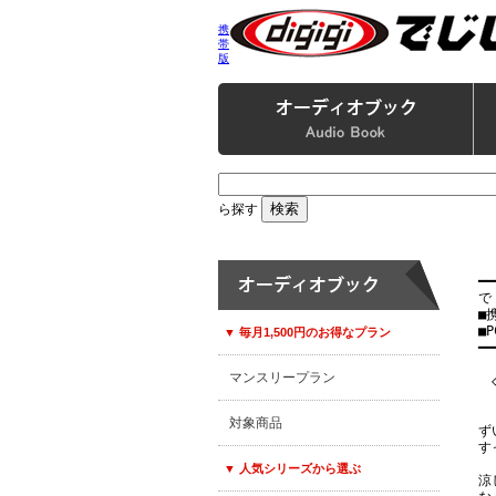
携
帯
版
ら探す
━━
で
■
■P
▼ 毎月1,500円のお得なプラン
━━
マンスリープラン
　
　
対象商品
ず
す
▼ 人気シリーズから選ぶ
涼