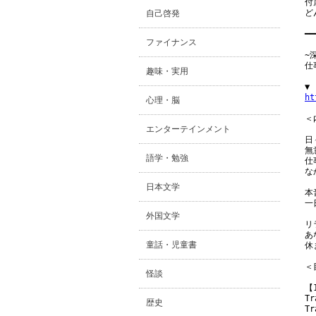
付
ど
自己啓発
━━
ファイナンス
~
仕
趣味・実用
ht
心理・脳
＜内
エンターテインメント
日
無
語学・勉強
仕
な
日本文学
本
一
外国文学
リ
あ
童話・児童書
休
＜目
怪談
【
Tr
歴史
Tr