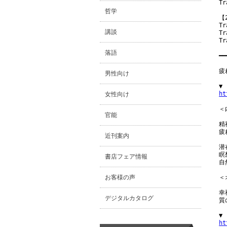
T
哲学
【
Tr
講談
Tr
T
落語
━━
疲
男性向け
ht
女性向け
＜内
官能
精
疲
近刊案内
潜
瞑
書店フェア情報
自
お客様の声
＜
幸
デジタルカタログ
質
ht