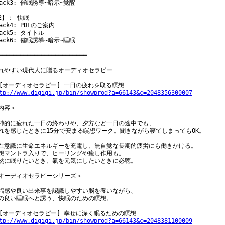
rack3: 催眠誘導~暗示~覚醒

2】： 快眠

ack4: PDFのご案内

ack5: タイトル

rack6: 催眠誘導~暗示~睡眠

━━━━━━━━━━━━━━━━━━━━━━━━━

れやすい現代人に贈るオーディオセラピー

tp://www.digigi.jp/bin/showprod?a=66143&c=2048356300007
容＞ ---------------------------------------------

神的に疲れた一日の終わりや、夕方など一日の途中でも、

れを感じたときに15分で安まる瞑想ワーク。聞きながら寝てしまってもOK。

在意識に生命エネルギーを充電し、無自覚な長期的疲労にも働きかける。

想マントラ入りで、ヒーリングや癒し作用も。

然に眠りたいとき、氣を元気にしたいときに必聴。

オーディオセラピーシリーズ＞ ---------------------------------------

福感や良い出来事を認識しやすい脳を養いながら、

の良い睡眠へと誘う、快眠のための瞑想。

tp://www.digigi.jp/bin/showprod?a=66143&c=2048381100009