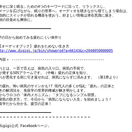
幸せに深く眠る」ための4つのキーワードに沿って、リラックスし、

メージを広げながら、眠りの世界へ。オーディオを聴きながら寝てしまう場合は、

動的にスイッチが切れる機器を使おう。好ましい情報は潜在意識に届き、

朝の目覚めも爽快に。

━━━━━━━━━━━━━━━━━━━━━━━━━

FFの日から始めてみる疲れにくい体作り

tp://www.digigi.jp/bin/showprod?a=66143&c=2048050000005
容＞ ---------------------------------------------

れとは、一言で言えば、病気の入り口。病気の手前で、

が発するSOSアラームです。（中略）疲れの正体を知り、

れが悪化する前に引き返せれば、病気にならずに済みます。 （第1章より）

の疲れ、怖い病気のサインかも!? 現代人の多くが悩む「疲れ」の正体と

きの解消法を、免疫学の世界的権威が解き明かします。

からウロコの「体内メカニズム」「タフになるシンプル習慣」

病気の防ぎ方」で、今日から「病気にならない人生」を始めましょう！

疫学だから分かる、疲労の正体！

━━━━━━━━━━━━━━━━━━━━━━━━━

＝＝＝＝＝＝＝＝＝＝＝＝＝＝＝＝＝＝＝＝＝＝＝＝＝＝

digigi公式 Facebookページ」
