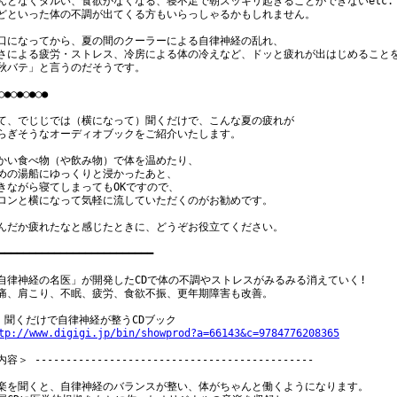
んとなくダルい、食欲がなくなる、寝不足で朝スッキリ起きることができないetc.

どといった体の不調が出てくる方もいらっしゃるかもしれません。

口になってから、夏の間のクーラーによる自律神経の乱れ、

さによる疲労・ストレス、冷房による体の冷えなど、ドッと疲れが出はじめることを
秋バテ」と言うのだそうです。

○●○●○●○●

て、でじじでは（横になって）聞くだけで、こんな夏の疲れが

らぎそうなオーディオブックをご紹介いたします。

かい食べ物（や飲み物）で体を温めたり、

めの湯船にゆっくりと浸かったあと、

きながら寝てしまってもOKですので、

ロンと横になって気軽に流していただくのがお勧めです。

んだか疲れたなと感じたときに、どうぞお役立てください。

━━━━━━━━━━━━━━━━━━━━━━━━━

自律神経の名医」が開発したCDで体の不調やストレスがみるみる消えていく!

痛、肩こり、不眠、疲労、食欲不振、更年期障害も改善。

tp://www.digigi.jp/bin/showprod?a=66143&c=9784776208365
容＞ ---------------------------------------------

楽を聞くと、自律神経のバランスが整い、体がちゃんと働くようになります。
