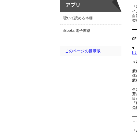
「
イ
自
聴いて読める本棚
翌
━━
iBooks 電子書籍
O
このページの携帯版
ht
＜内
疲
体
疲
そ
驚
目
「
免
━━
＝
「