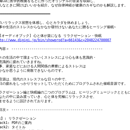
属CDに医学的根拠をもとに作ったオリジナルの音楽を収録し、

んなときに聞けばいいかを紹介。なぜ自律神経が健康のカギなのかも解説します。

━━━━━━━━━━━━━━━━━━━━━━━━━

深いリラックス状態を体感し、心とカラダを休めましょう。

事や生活のストレスからなかなか寝付けないあなたに贈るヒーリング催眠~

tp://www.digigi.jp/bin/showprod?a=66143&c=2048224700007
容＞ ---------------------------------------------

々の生活の中で溜まっていくストレスにより心も体も意識的・

意識的に疲れていきますね。

事、家庭などにおける人間関係の摩擦によるストレスは

かなか思うように発散できないものです。

音源は、現代のストレスフルな日々の中で、

日の疲れをしっかりリセットしていただくためにプログラムされた催眠音源です。

ラクゼーション編と快眠編の二つのプログラムは、ヒーリングミュージックとともに
なたの中に染み渡っていき、心と体を究極にリラックスさせ、

ませるように設計されております。

次＞ ---------------------------------------------

1】: リラクゼーション

ack1: PDFのご案内

ack2: タイトル
