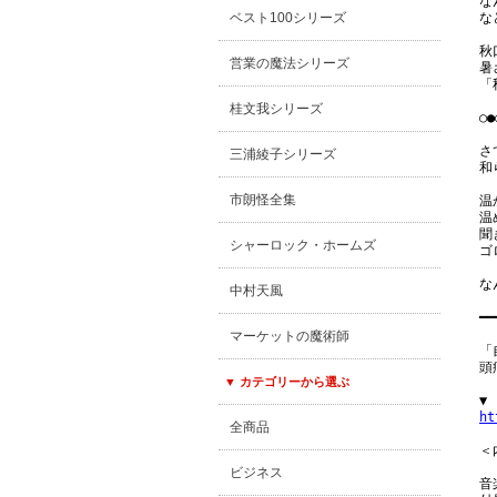
な
ベスト100シリーズ
な
秋
営業の魔法シリーズ
暑
「
桂文我シリーズ
○●
さ
三浦綾子シリーズ
和
市朗怪全集
温
温
聞
シャーロック・ホームズ
ゴ
な
中村天風
━━
マーケットの魔術師
「
頭
▼ カテゴリーから選ぶ
ht
全商品
＜内
ビジネス
音