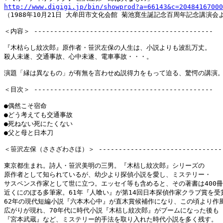
http://www.digigi.jp/bin/showprod?a=66143&c=20484167000

（1988年10月21日 大牟田市文化会館 菊池寛生誕記念百周年記念講演会よ
＜内容＞ ---------------------------------------------

『木枯らし紋次郎』原作者・笹沢左保の人生は、小説よりも波乱万丈。

殺人未遂、交通事故、心中未遂、電車事故・・・。

演題「縁は異なもの」が有無を言わせぬ説得力をもって迫る、驚愕の講演。
＜目次＞ ---------------------------------------------

●偶然こそ宿命

●どう考えても交通事故

●死ねない死にたくない

●父と母と日本刀

＜笹沢左保（ささざわさほ）＞ ---------------------------------
東京都生まれ。詩人・笹沢美明の三男。『木枯し紋次郎』シリーズの

原作者として知られているが、幼少より探偵小説を愛し、ミステリー・

サスペンス作家として世に立つ。エッセイ等も含めると、その著書は400冊

近くにのぼる多筆家。61年『人喰い』が第14回日本探偵作家クラブ賞を受賞
62年の現代短編小説『六本木心中』が直木賞候補作になり、この頃より作風
広がりが現れ、70年代に時代小説『木枯し紋次郎』がブームになった後も

『宮本武蔵』など、ミステリー的手法を取り入れた時代小説を多く残す。
