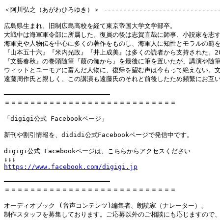
＜阿川弘之（あがわひろゆき）＞ -------------------------------
広島県生まれ。旧制広島高校を経て東京帝国大学文学部卒。

大戦中は海軍軍令部に所属した。復員の後は志賀直哉に師事、小説家を志す
海軍史や人物伝を中心に多くの著作をものし、海軍人に知性とモラルの範を
『山本五十六』『米内光政』『井上成美』は多くの読者から支持された。201
『文藝春秋』の巻頭随筆『葭の髄から』を最後に筆を置いたが、講演や随筆
ウィットとユーモアに富んだ人物に、復帰を望む声は今もって絶えない。文
遠藤周作氏と親しく、この講演も遠藤氏のそれと前後したため頻繁にお互い
━━━━━━━━━━━━━━━━━━━━━━━━━━━

＝＝＝＝＝＝＝＝＝＝＝＝＝＝＝＝＝＝＝＝＝＝＝＝＝＝＝

「digigi公式 Facebookページ」

新刊や割引情報を、dididi公式Facebookページで発信中です。

digigi公式 Facebookページは、こちらからアクセスください

https://www.facebook.com/digigi.jp
━━━━━━━━━━━━━━━━━━━━━━━━━━━

＝＝＝＝＝＝＝＝＝＝＝＝＝＝＝＝＝＝＝＝＝＝＝＝＝＝＝

オーディオブック (音声コンテンツ)編集者、朗読家（ナレーター）、

制作スタッフを募集しております。ご応募以外のご相談にも応じますので、