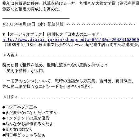
晩年は佐賀県に移住。執筆を続ける一方、九州さが大衆文学賞（笹沢左保賞
創設など後進の育成にも努めた。

━━━━━━━━━━━━━━━━━━━━━━━━━━━

※2015年8月19日（水）配信開始 ----------------------------

http://www.digigi.jp/bin/showprod?a=66143&c=20484168000

（1989年5月18日 秋田市文化会館大ホール 菊池寛生誕百周年記念講演会
＜内容＞ ---------------------------------------------

醒めた目で世界を眺め、世間に流されない度胸を持つには

「笑える精神」が大切。

ユーモアのセンスについて、戦時の逸話から万葉集、吉田茂、夏目漱石、

井伏鱒二まで様々なエピソードを引き合いに説く。

＜目次＞ ---------------------------------------------

●ヨシ二本ダメ三本

●まだ爽やかになりたいですか

●イングランドの馬が優秀

●みんながお辞儀するんだよ

●金と女は敵なり

●四百年どっしゃろなぁ
