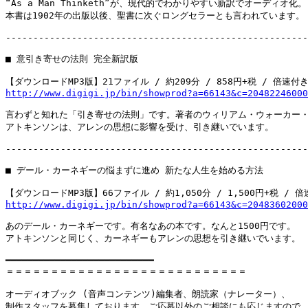
“As a Man Thinketh”が、現代的でわかりやすい新訳でオーディオ化。

本書は1902年の出版以後、聖書に次ぐロングセラーとも言われています。

-------------------------------------------------------
■ 意引き寄せの法則 完全新訳版

http://www.digigi.jp/bin/showprod?a=66143&c=20482246000
言わずと知れた「引き寄せの法則」です。著者のウィリアム・ウォーカー・
アトキンソンは、アレンの思想に影響を受け、引き継いでいます。

-------------------------------------------------------
■ デール・カーネギーの悩まずに進め 新たな人生を始める方法

http://www.digigi.jp/bin/showprod?a=66143&c=20483602000
あのデール・カーネギーです。有名なあの本です。なんと1500円です。

アトキンソンと同じく、カーネギーもアレンの思想を引き継いでいます。

━━━━━━━━━━━━━━━━━━━━━━━━━━━

＝＝＝＝＝＝＝＝＝＝＝＝＝＝＝＝＝＝＝＝＝＝＝＝＝＝＝

オーディオブック (音声コンテンツ)編集者、朗読家（ナレーター）、

制作スタッフを募集しております。ご応募以外のご相談にも応じますので、