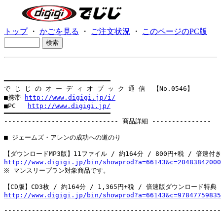
トップ
・
かごを見る
・
ご注文状況
・
このページのPC版
━━━━━━━━━━━━━━━━━━━━━━━━━━━

で じ じ の オ ー デ ィ オ ブ ッ ク 通 信  【No.0546】

■携帯 
http://www.digigi.jp/i/
■PC   
http://www.digigi.jp/
━━━━━━━━━━━━━━━━━━━━━━━━━━━

----------------------------- 商品詳細 ---------------

■ ジェームズ・アレンの成功への道のり

http://www.digigi.jp/bin/showprod?a=66143&c=20483842000

※ マンスリープラン対象商品です。

http://www.digigi.jp/bin/showprod?a=66143&c=97847759835
-------------------------------------------------------