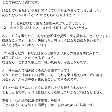
ここであなたに質問です。

預金している銀行が倒産して預けていたお金を失ってしまいました。

あなたなら次の(1)と(2)のどちらになりますか？

(1) きっと私はひどく落ち込み悩み続けてしまうだろう…

(2) きっと落ち込むけど、またやり直すしかないだろう…

さて、(1)を選んだ方、あなたは不運や災難に身を委ねることになります。

些細なことでも「また」失敗したと思うようになり自信を失います。

成功とは別の道へ進んでいます。

(2)を選んだ方、あなたはきっと以前より多くのお金を手に入れて、

成功に近づくことができるでしょう。

なぜなら、これまで以上に「強い気持ち」があるからです。

え、落ち込んで悩み続けるのが普通ですって？

そう、だから成功するのは難しいし、それを乗り越えられる成功者は

お金も人々からの尊敬も集めることができるのです。

でもやっぱりそんなにすぐに気持ちを切り替えられない？

ごもっともです。それは普段から心を鍛えていかなければなりません。

本書は「心が環境に及ぼす影響」を知り、

「どのように心を強くし活用するか」を学ぶための方法論です。
