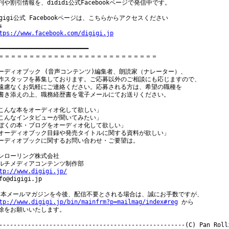
刊や割引情報を、dididi公式Facebookページで発信中です。

igigi公式 Facebookページは、こちらからアクセスください

tps://www.facebook.com/digigi.jp
━━━━━━━━━━━━━━━━━━━━━━━━━

＝＝＝＝＝＝＝＝＝＝＝＝＝＝＝＝＝＝＝＝＝＝＝＝＝＝

ーディオブック (音声コンテンツ)編集者、朗読家（ナレーター）、

作スタッフを募集しております。ご応募以外のご相談にも応じますので、

遠慮なくお気軽にご連絡ください。応募される方は、希望の職種を

書き添えの上、職務経歴書を電子メールにてお送りください。

こんな本をオーディオ化して欲しい」

こんなインタビューが聞いてみたい」

ぼくの本・ブログをオーディオ化して欲しい」

オーディオブック目録や発売タイトルに関する資料が欲しい」

ーディオブックに関するお問い合わせ・ご要望は。

ンローリング株式会社

tp://www.digigi.jp/
nfo@digigi.jp

tp://www.digigi.jp/bin/mainfrm?p=mailmag/index#reg
 から

除をお願いいたします。
