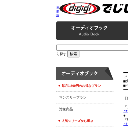
携
帯
版
ら探す
━━
で
■
■P
▼ 毎月1,500円のお得なプラン
━━
マンスリープラン
【
対象商品
ht

+

▼ 人気シリーズから選ぶ
ht