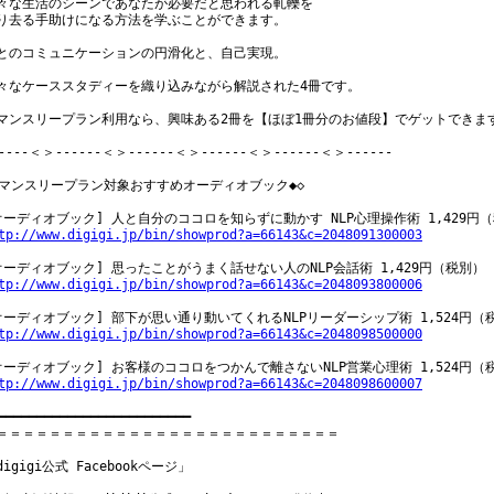
々な生活のシーンであなたが必要だと思われる軋轢を

り去る手助けになる方法を学ぶことができます。

とのコミュニケーションの円滑化と、自己実現。

々なケーススタディーを織り込みながら解説された4冊です。

マンスリープラン利用なら、興味ある2冊を【ほぼ1冊分のお値段】でゲットできます
----＜＞------＜＞------＜＞------＜＞------＜＞------

◆マンスリープラン対象おすすめオーディオブック◆◇

tp://www.digigi.jp/bin/showprod?a=66143&c=2048091300003
tp://www.digigi.jp/bin/showprod?a=66143&c=2048093800006
tp://www.digigi.jp/bin/showprod?a=66143&c=2048098500000
tp://www.digigi.jp/bin/showprod?a=66143&c=2048098600007
━━━━━━━━━━━━━━━━━━━━━━━━━

＝＝＝＝＝＝＝＝＝＝＝＝＝＝＝＝＝＝＝＝＝＝＝＝＝＝

digigi公式 Facebookページ」
