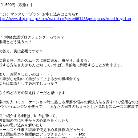
【1,500円（税別）】

tp://www.digigi.jp/bin/mainfrm?p=a=66143&p=topics/monthlyplan
━━━━━━━━━━━━━━━━━━━━━━━━━

LP（神経言語プログラミング）って何？

眠術とどう違うの？

の答え、実は必用ですか？

に乗る時、車がスムーズに前に進み、曲がり、止まる。

転する方法さえきちんと知っていれば、目的地に到達することが出来ます。

まり、お聞きしたいのは・・・。

の車がなぜ動いて曲がって止まるかの機構全てを、

なたは知識として必用でしょうか？

らく殆どの方の答えはノーだと思います。

常の対人コミュニケーション時に起こる摩擦や悩みの解決方法を探す中で必用なのは、
LPというエンジンを使って、「あなたの日常のちょっとした悩みをスムーズに解決で
回ご紹介する4冊は、NLPを用いて、

無意識の内に相手からの心象を良くしたり

自らの思い込みを解いたり

セールスや仕事の現場で使える心象操作術だったり、

対人関係能力を飛躍的にアップさせたり ・・・etc
