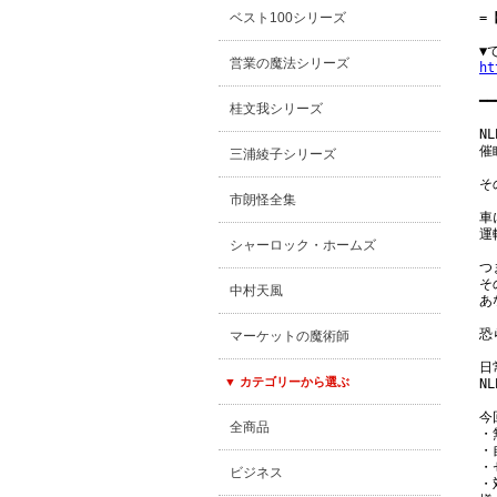
ベスト100シリーズ
=
営業の魔法シリーズ
ht
━━
桂文我シリーズ
N
催
三浦綾子シリーズ
そ
市朗怪全集
車
運
シャーロック・ホームズ
つ
そ
中村天風
あ
恐
マーケットの魔術師
日
▼ カテゴリーから選ぶ
N
今
全商品
・
・
・
ビジネス
・