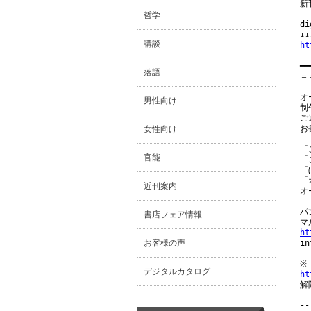
新
哲学
d
講談
ht
━━
落語
＝
オ
男性向け
制
ご
お
女性向け
「
官能
「
「
「
近刊案内
オ
パ
書店フェア情報
ht
お客様の声

i
デジタルカタログ
ht
解