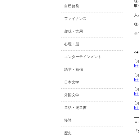
様
取
自己啓発
人
ファイナンス
様
趣味・実用
※
--
心理・脳
◇
エンターテインメント
ht
語学・勉強
ht
日本文学
ht
外国文学
童話・児童書
ht
━━
怪談
＝
「
歴史