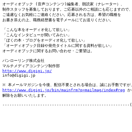
オーディオブック (音声コンテンツ)編集者、朗読家（ナレーター）、

制作スタッフを募集しております。ご応募以外のご相談にも応じますので、
ご遠慮なくお気軽にご連絡ください。応募される方は、希望の職種を

お書き添えの上、職務経歴書を電子メールにてお送りください。

「こんな本をオーディオ化して欲しい」

「こんなインタビューが聞いてみたい」

「ぼくの本・ブログをオーディオ化して欲しい」

「オーディオブック目録や発売タイトルに関する資料が欲しい」

オーディオブックに関するお問い合わせ・ご要望は。

パンローリング株式会社

http://www.digigi.jp/

info@digigi.jp

http://www.digigi.jp/bin/mainfrm?p=mailmag/index#reg
 か
解除をお願いいたします。
