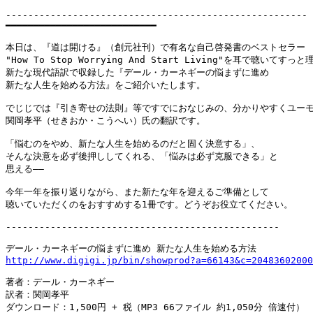
------------------------------------------------------

━━━━━━━━━━━━━━━━━━━━━━━━━━━

本日は、『道は開ける』（創元社刊）で有名な自己啓発書のベストセラー

"How To Stop Worrying And Start Living"を耳で聴いてすっ
新たな現代語訳で収録した『デール・カーネギーの悩まずに進め

新たな人生を始める方法』をご紹介いたします。

でじじでは『引き寄せの法則』等ですでにおなじみの、分かりやすくユーモ
関岡孝平（せきおか・こうへい）氏の翻訳です。

「悩むのをやめ、新たな人生を始めるのだと固く決意する」、

そんな決意を必ず後押ししてくれる、「悩みは必ず克服できる」と

思える――

今年一年を振り返りながら、また新たな年を迎えるご準備として

聴いていただくのをおすすめする1冊です。どうぞお役立てください。

-------------------------------------------------

http://www.digigi.jp/bin/showprod?a=66143&c=20483602000
著者：デール・カーネギー

訳者：関岡孝平

ダウンロード：1,500円 + 税（MP3 66ファイル 約1,050分 倍速付）
