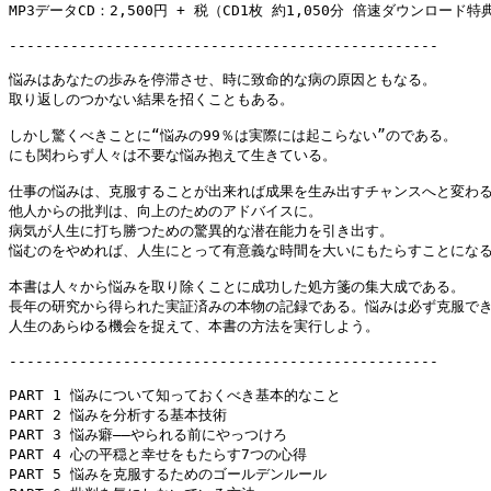
MP3データCD：2,500円 + 税（CD1枚 約1,050分 倍速ダウンロード特典
-------------------------------------------------

悩みはあなたの歩みを停滞させ、時に致命的な病の原因ともなる。

取り返しのつかない結果を招くこともある。

しかし驚くべきことに“悩みの99％は実際には起こらない”のである。

にも関わらず人々は不要な悩み抱えて生きている。

仕事の悩みは、克服することが出来れば成果を生み出すチャンスへと変わる
他人からの批判は、向上のためのアドバイスに。

病気が人生に打ち勝つための驚異的な潜在能力を引き出す。

悩むのをやめれば、人生にとって有意義な時間を大いにもたらすことになる
本書は人々から悩みを取り除くことに成功した処方箋の集大成である。

長年の研究から得られた実証済みの本物の記録である。悩みは必ず克服でき
人生のあらゆる機会を捉えて、本書の方法を実行しよう。

-------------------------------------------------

PART 1 悩みについて知っておくべき基本的なこと

PART 2 悩みを分析する基本技術

PART 3 悩み癖――やられる前にやっつけろ

PART 4 心の平穏と幸せをもたらす7つの心得

PART 5 悩みを克服するためのゴールデンルール
