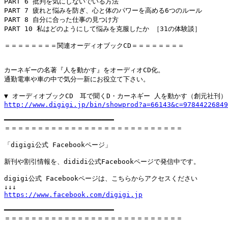
PART 6 批判を気にしないでいる方法

PART 7 疲れと悩みを防ぎ、心と体のパワーを高める6つのルール

PART 8 自分に合った仕事の見つけ方

PART 10 私はどのようにして悩みを克服したか ［31の体験談］

＝＝＝＝＝＝＝＝関連オーディオブックCD＝＝＝＝＝＝＝＝

カーネギーの名著『人を動かす』をオーディオCD化。

通勤電車や車の中で気分一新にお役立て下さい。

http://www.digigi.jp/bin/showprod?a=66143&c=97844226849
━━━━━━━━━━━━━━━━━━━━━━━━━━━

＝＝＝＝＝＝＝＝＝＝＝＝＝＝＝＝＝＝＝＝＝＝＝＝＝＝＝

「digigi公式 Facebookページ」

新刊や割引情報を、dididi公式Facebookページで発信中です。

digigi公式 Facebookページは、こちらからアクセスください

https://www.facebook.com/digigi.jp
━━━━━━━━━━━━━━━━━━━━━━━━━━━

＝＝＝＝＝＝＝＝＝＝＝＝＝＝＝＝＝＝＝＝＝＝＝＝＝＝＝
