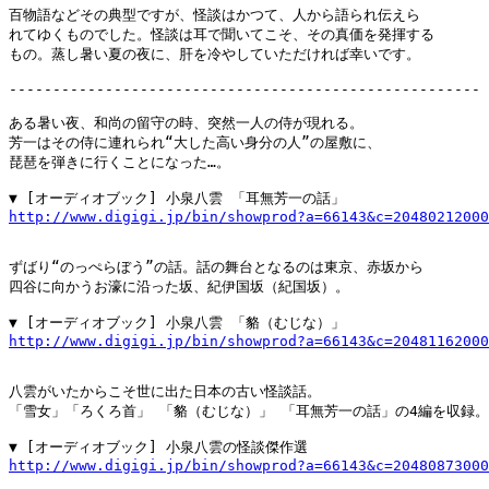
百物語などその典型ですが、怪談はかつて、人から語られ伝えら

れてゆくものでした。怪談は耳で聞いてこそ、その真価を発揮する

もの。蒸し暑い夏の夜に、肝を冷やしていただければ幸いです。

------------------------------------------------------

ある暑い夜、和尚の留守の時、突然一人の侍が現れる。

芳一はその侍に連れられ“大した高い身分の人”の屋敷に、

琵琶を弾きに行くことになった…。

http://www.digigi.jp/bin/showprod?a=66143&c=20480212000
ずばり“のっぺらぼう”の話。話の舞台となるのは東京、赤坂から

四谷に向かうお濠に沿った坂、紀伊国坂（紀国坂）。

http://www.digigi.jp/bin/showprod?a=66143&c=20481162000
八雲がいたからこそ世に出た日本の古い怪談話。

「雪女」「ろくろ首」 「貉（むじな）」 「耳無芳一の話」の4編を収録。

http://www.digigi.jp/bin/showprod?a=66143&c=20480873000