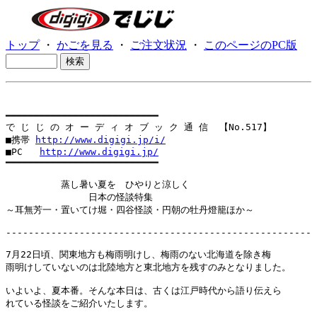
トップ
・
かごを見る
・
ご注文状況
・
このページのPC版
━━━━━━━━━━━━━━━━━━━━━━━━━━━

で じ じ の オ ー デ ィ オ ブ ッ ク 通 信  【No.517】

■携帯 
http://www.digigi.jp/i/
■PC   
http://www.digigi.jp/
━━━━━━━━━━━━━━━━━━━━━━━━━━━

　　　　　　蒸し暑い夏を　ひやりと涼しく

　　　　　　　　　日本の怪談特集

～耳無芳一・置いてけ堀・四谷怪談・円朝の牡丹燈籠ほか～

------------------------------------------------------

7月22日頃、関東地方も梅雨明けし、梅雨のない北海道を除き梅

雨明けしていないのは北陸地方と東北地方を残すのみとなりました。

いよいよ、夏本番。そんな本日は、古くは江戸時代から語り伝えら

れている怪談をご紹介いたします。
