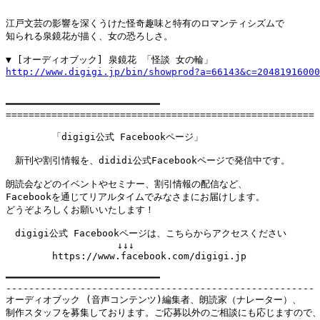
江戸文芸の影響を深くうけた怪奇趣味と特有のロマンティシズムで

知られる泉鏡花が描く、女の恐ろしさ。

http://www.digigi.jp/bin/showprod?a=66143&c=20481916000
━━━━━━━━━━━━━━━━━━━━━━━━━━━

======================================================

　　　　　「digigi公式 Facebookページ」

　新刊や割引情報を、dididi公式Facebookページで発信中です。

朗読会などのイベントやセミナー、割引情報の配信など、

Facebookを通じてリアルタイムでみなさまにお届けします。

どうぞよろしくお願いいたします！

　digigi公式 Facebookページは、こちらからアクセスください

　　　　　　　　　　　　↓↓↓

　　　　　https://www.facebook.com/digigi.jp

━━━━━━━━━━━━━━━━━━━━━━━━━━━

------------------------------------------------------

オーディオブック (音声コンテンツ)編集者、朗読家（ナレーター）、

制作スタッフを募集しております。ご応募以外のご相談にも応じますので、