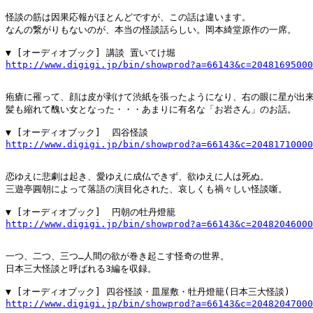
怪談の筋は因果応報がほとんどですが、この話は違います。

なんの繋がりもないのが、本当の怪談話らしい。岡本綺堂原作の一席。

http://www.digigi.jp/bin/showprod?a=66143&c=20481695000
疱瘡に罹って、顔は皮が剥けて渋紙を張ったようになり、右の眼に星が出来
髪も縮れて醜い女となった・・・あまりに有名な「お岩さん」のお話。

http://www.digigi.jp/bin/showprod?a=66143&c=20481710000
恋ゆえに悲劇は起き、愛ゆえに成仏できず、欲ゆえに人は死ぬ。

三遊亭圓朝によって落語の演目化された、哀しくも禍々しい怪談噺。

http://www.digigi.jp/bin/showprod?a=66143&c=20482046000
一つ、二つ、三つ…人間の欲が巻き起こす怪奇の世界。

日本三大怪談と呼ばれる3編を収録。

http://www.digigi.jp/bin/showprod?a=66143&c=20482047000