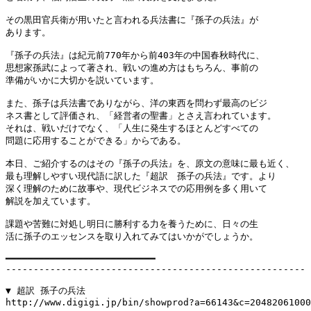
その黒田官兵衛が用いたと言われる兵法書に『孫子の兵法』が

あります。

『孫子の兵法』は紀元前770年から前403年の中国春秋時代に、

思想家孫武によって著され、戦いの進め方はもちろん、事前の

準備がいかに大切かを説いています。

また、孫子は兵法書でありながら、洋の東西を問わず最高のビジ

ネス書として評価され、「経営者の聖書」とさえ言われています。

それは、戦いだけでなく、「人生に発生するほとんどすべての

問題に応用することができる」からである。

本日、ご紹介するのはその『孫子の兵法』を、原文の意味に最も近く、

最も理解しやすい現代語に訳した『超訳　孫子の兵法』です。より

深く理解のために故事や、現代ビジネスでの応用例を多く用いて

解説を加えています。

課題や苦難に対処し明日に勝利する力を養うために、日々の生

活に孫子のエッセンスを取り入れてみてはいかがでしょうか。

━━━━━━━━━━━━━━━━━━━━━━━━━━━

------------------------------------------------------

▼ 超訳 孫子の兵法

http://www.digigi.jp/bin/showprod?a=66143&c=20482061000