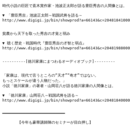
時代小説の巨匠で直木賞作家・池波正太郎が語る豊臣秀吉の人間像とは。

▼ 「豊臣秀吉」池波正太郎～戦国武将を語る～

http://www.digigi.jp/bin/showprod?a=66143&c=20481841000
貧農から天下を取った秀吉の才覚と弱み

▼ 聴く歴史・戦国時代『豊臣秀吉の才智と弱点』

http://www.digigi.jp/bin/showprod?a=66143&c=20481988000
----------[徳川家康にまつわるオーディオブック]---------

「家康は、現代で言うところの“天才”“奇才”ではない。

もっとスケールが違う人物だった。」

小説「徳川家康」の著者・山岡荘八が語る徳川家康の人間像とは。

▼ 「徳川家康」山岡荘八～戦国武将を語る～

http://www.digigi.jp/bin/showprod?a=66143&c=20481840000
━━━━━━━━━━━━━━━━━━━━━━━━━━━

　　　　【今年も豪華講師陣のセミナーが目白押し】
