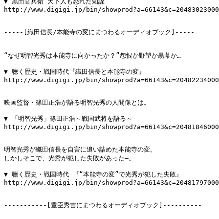
▼ 黒田官兵衛 天下人も恐れた知謀

http://www.digigi.jp/bin/showprod?a=66143&c=20483023000
-----[織田信長/本能寺の変にまつわるオーディオブック]-----

“なぜ明智光秀は本能寺に向かったか？”怨恨か野望か黒幕か…

▼ 聴く歴史・戦国時代『織田信長と本能寺の変』

http://www.digigi.jp/bin/showprod?a=66143&c=20482234000
映画監督・篠田正浩が語る明智光秀の人間像とは。

▼ 「明智光秀」篠田正浩～戦国武将を語る～

http://www.digigi.jp/bin/showprod?a=66143&c=20481846000
明智光秀が織田信長を自害に追い詰めた本能寺の変。

しかしそこで、光秀が犯した失敗があった―。

▼ 聴く歴史・戦国時代 『“本能寺の変”で光秀が犯した失敗』

http://www.digigi.jp/bin/showprod?a=66143&c=20481797000
-----------[豊臣秀吉にまつわるオーディオブック]----------
