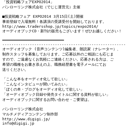
「投資戦略フェアEXPO2014」

パンローリング株式会社（でじじ運営元）主催

■投資戦略フェア EXPO2014 3月15日(土)開催

事前登録で入場無料！各講演の受講受付を開始しております。

http://www.tradersshop.jp/topics/expo2014/

オーディオブックCD・新刊の販売もございます！ぜひお越しください！

━━━━━━━━━━━━━━━━━━━━━━━━━━━

------------------------------------------------------

オーディオブック (音声コンテンツ)編集者、朗読家（ナレーター）、

制作スタッフを募集しております。ご応募以外のご相談にも応じま

すので、ご遠慮なくお気軽にご連絡ください。応募される方は、ご

希望の職種をお書き添えの上、職務経歴書を電子メールにてお

送りください。

「こんな本をオーディオ化して欲しい」

「こんなインタビューが聞いてみたい」

「ぼくの本・ブログをオーディオ化して欲しい」

「オーディオブック目録や発売タイトルに関する資料が欲しい」

オーディオブックに関するお問い合わせ・ご要望は。

パンローリング株式会社

マルチメディアコンテンツ制作部

http://www.digigi.jp/

info@digigi.jp
