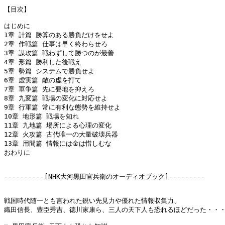
【目次】

はじめに

1章 計篇 勝算のある勝負だけをせよ

2章 作戦篇 仕事は早く終わらせろ

3章 謀攻篇 戦わずして勝つのが最善

4章 形篇 勝利した後戦え

5章 勢篇 システムで勝負せよ

6章 虚実篇 敵の虚を打て

7章 軍争篇 先に要地を抑えろ

8章 九変篇 戦場の変化に対応せよ

9章 行軍篇 常に有利な態勢を維持せよ

10章 地形篇 戦場を知れ

11章 九地篇 場所による心理の変化

12章 火攻篇 古代唯一の大量破壊兵器

13章 用間篇 情報には金は惜しむな

おわりに

----------[NHK大河黒田官兵衛のオーディオブック]---------

戦国時代随一とも言われた鋭い先見力や優れた情報収集力、

織田信長、豊臣秀吉、徳川家康ら、三人の天下人も恐れるほどだった・・・