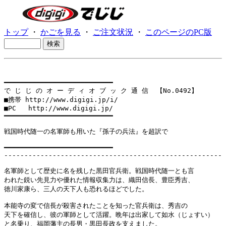
トップ
・
かごを見る
・
ご注文状況
・
このページのPC版
━━━━━━━━━━━━━━━━━━━━━━━━━━━

で じ じ の オ ー デ ィ オ ブ ッ ク 通 信  【No.0492】

■携帯 http://www.digigi.jp/i/

■PC   http://www.digigi.jp/

━━━━━━━━━━━━━━━━━━━━━━━━━━━

戦国時代随一の名軍師も用いた『孫子の兵法』を超訳で

━━━━━━━━━━━━━━━━━━━━━━━━━━━

------------------------------------------------------

名軍師として歴史に名を残した黒田官兵衛。戦国時代随一とも言

われた鋭い先見力や優れた情報収集力は、織田信長、豊臣秀吉、

徳川家康ら、三人の天下人も恐れるほどでした。

本能寺の変で信長が殺害されたことを知った官兵衛は、秀吉の

天下を確信し、彼の軍師として活躍。晩年は出家して如水（じょすい）

と名乗り、福岡藩主の長男・黒田長政を支えました。
