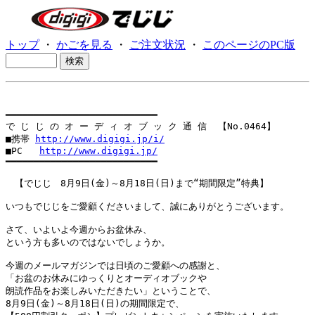
トップ
・
かごを見る
・
ご注文状況
・
このページのPC版
━━━━━━━━━━━━━━━━━━━━━━━━━━━

で じ じ の オ ー デ ィ オ ブ ッ ク 通 信  【No.0464】

■携帯 
http://www.digigi.jp/i/
■PC   
http://www.digigi.jp/
━━━━━━━━━━━━━━━━━━━━━━━━━━━

　【でじじ　8月9日(金)～8月18日(日)まで“期間限定”特典】

いつもでじじをご愛顧くださいまして、誠にありがとうございます。

さて、いよいよ今週からお盆休み、

という方も多いのではないでしょうか。

今週のメールマガジンでは日頃のご愛顧への感謝と、

「お盆のお休みにゆっくりとオーディオブックや

朗読作品をお楽しみいただきたい」ということで、

8月9日(金)～8月18日(日)の期間限定で、
