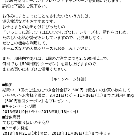
【500円割引クーポン】プレゼントキャンペーンを実施いたします。

詳細は下記をご覧下さい。

お休みにまとまったことをされたいという方には、

源氏物語などもおすすめです。

お子さまとのお出かけにぴったりの

「いっしょに楽しむ にほんむかしばなし」シリーズも、新作をはじめ、

たのしいお話が勢ぞろいしていますので、お見逃しなく。

ぜひこの機会を利用して、

ホームズなどの人気シリーズもお楽しみください。

また、期限内であれば、1回のご注文につき2,500円以上で、

何回でも【500円割引クーポン】を差し上げますので、

まとめ買いにもぜひご活用ください。

　　　　　　　　　　　　《キャンペーン詳細》

■概要

期間中、1回のご注文につき合計金額2,500円（税込）のお買い物をして

いただいたお客様全員に、8月21日(水)～11月30日(土)までご利用可能な

【500円割引クーポン】をプレゼント。

■キャンペーン期間

2013年8月9日(金)～2013年8月18日(日)

■対象商品

でじじで取り扱いの全商品

■クーポン発送

2013年8月21日(水)頃に、2013年11月30日(土)まで使える
