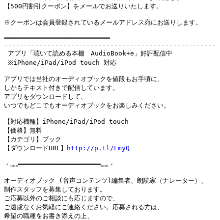
【500円割引クーポン】をメールでお送りいたします。

※クーポンは会員登録されているメールアドレス宛にお送りします。

━━━━━━━━━━━━━━━━━━━━━━━━━━━

------------------------------------------------------

 アプリ「聴いて読める本棚　AudioBook+e」好評配信中

 ※iPhone/iPad/iPod touch 対応

アプリでは当社のオーディオブックを値段もお手頃に、

しかもテキスト付きで配信しています。

アプリをダウンロードして、

いつでもどこでもオーディオブックをお楽しみください。

【対応機種】iPhone/iPad/iPod touch

【価格】無料　

【カテゴリ】ブック

【ダウンロードURL】
http://p.tl/LmyQ
・……━━━━━━━━━━━━━━━━━━━━━……・

オーディオブック (音声コンテンツ)編集者、朗読家（ナレーター）、

制作スタッフを募集しております。

ご応募以外のご相談にも応じますので、

ご遠慮なくお気軽にご連絡ください。応募される方は、

希望の職種をお書き添えの上、
