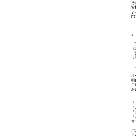
そ
皆
よ
ht
・…
★
 
 
 
 
・…
オ
制
ご
お
「
「
「
「
オ
パ
マ