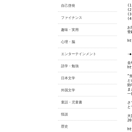
(
自己啓発
(
(
ファイナンス
(
お
趣味・実用
登
ht
心理・脳
エンターテインメント
-◆
去
語学・勉強
ht
“
日本文学
と
効
ま
外国文学
一
童話・児童書
さ
と
怪談
大
2
歴史
ht