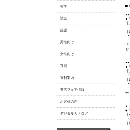
■□
哲学
★
講談
◆
【
 h
落語
【
 h
男性向け
「
ど
女性向け
★
官能
◆
【
 h
近刊案内
【
 h
書店フェア情報
ナ
お客様の声
★
◆
デジタルカタログ
【
 h
【
 h