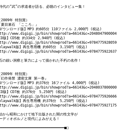
時代の“武”の求道者が語る、必聴のインタビュー集！

（2009年 特別賞）

『夏目漱石 「こころ」』

ダウンロード版】MP3 約605分 110ファイル 2,000円 (税込)

ttp://www.digigi.jp/bin/showprod?a=66143&c=2048047900004

CD版】CD5枚 約334分 2,940円 (税込)

ttp://www.digigi.jp/bin/showprod?a=66143&c=9784775928059

playwalk版】再生専用機 約605分　3,150円 (税込)

ttp://www.digigi.jp/bin/showprod?a=66143&c=9784775922637

石の鋭い洞察と筆力によって描かれた不朽の名作！

（2009年 特別賞）

『幻作発禁 濃密文庫 第一巻』

ダウンロード版】MP3 約376分 16ファイル 4,000円 (税込)

ttp://www.digigi.jp/bin/showprod?a=66143&c=2048037800000

CD版】CD7枚 約376分　5,250円 (税込)

ttp://www.digigi.jp/bin/showprod?a=66143&c=9784775926666

playwalk版】再生専用機 約376分　5,250円 (税込)

ttp://www.digigi.jp/bin/showprod?a=66143&c=9784775927175

治から昭和にかけて地下出版された闇の性文学が

ーディオポルノと現代によみがえる！

━━━━━━━━━━━━━━━━━━━━━━━━━━━━━━━■□
