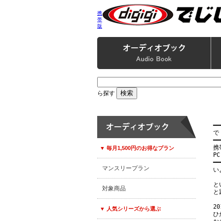
携
帯
版
ら探す
━━
で
━━
携帯
▼ 毎月1,500円のお得なプラン
PC
━━
マンスリープラン
い
と
対象商品
と
2
▼ 人気シリーズから選ぶ
ひ