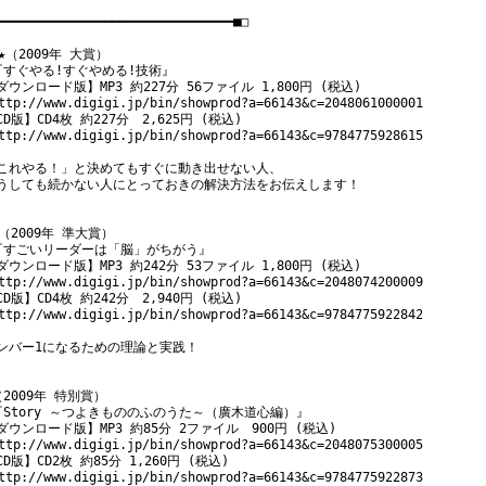
━━━━━━━━━━━━━━━━━━━━━━━━━━━━━━━■□

★★（2009年 大賞）

『すぐやる!すぐやめる!技術』

ダウンロード版】MP3 約227分 56ファイル 1,800円 (税込)

ttp://www.digigi.jp/bin/showprod?a=66143&c=2048061000001

CD版】CD4枚 約227分　2,625円 (税込)

ttp://www.digigi.jp/bin/showprod?a=66143&c=9784775928615

これやる！」と決めてもすぐに動き出せない人、

うしても続かない人にとっておきの解決方法をお伝えします！

★（2009年 準大賞）

『すごいリーダーは「脳」がちがう』

ダウンロード版】MP3 約242分 53ファイル 1,800円 (税込)

ttp://www.digigi.jp/bin/showprod?a=66143&c=2048074200009

CD版】CD4枚 約242分　2,940円 (税込)

ttp://www.digigi.jp/bin/showprod?a=66143&c=9784775922842

ンバー1になるための理論と実践！

（2009年 特別賞）

『Story ～つよきもののふのうた～（廣木道心編）』

ダウンロード版】MP3 約85分 2ファイル　900円 (税込)

ttp://www.digigi.jp/bin/showprod?a=66143&c=2048075300005

CD版】CD2枚 約85分 1,260円 (税込)

ttp://www.digigi.jp/bin/showprod?a=66143&c=9784775922873
