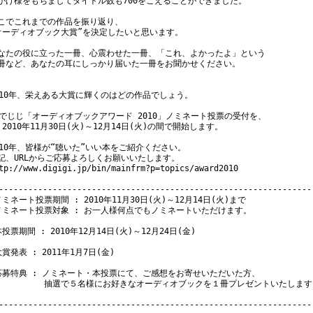
かげ様をもちましてタイトル数も700をこえることができました。

こでこれまでの作品を振り返り、

オーディオブック大賞”を決定したいと思います。

なたの役に立った一冊、心震わせた一冊、「これ、よかったよ」という

冊など、あなたの耳にしっかり届いた一冊をお聞かせください。

010年、栄えある大賞に輝くのはどの作品でしょう。

 でじじ「オーディオブックアワード 2010」ノミネート投票の受付を、

 2010年11月30日(火)～12月14日(火)の間で開始します。

010年、皆様が“聴いた”いい本をご紹介ください。

記、URLからご応募よろしくお願いいたします。

tp://www.digigi.jp/bin/mainfrm?p=topics/award2010

-----------------------------------------------------------------
ノミネート投票期間 : 2010年11月30日(火)～12月14日(火)まで

ノミネート投票対象 : お一人様何点でもノミネートいただけます。

本投票期間 : 2010年12月14日(火)～12月24日(金)

大賞発表 : 2011年1月7日(金)

応募特典 : ノミネート・本投票にて、ご感想をお寄せいただいた方、

　　　　　 抽選で５名様にお好きなオーディオブックを１冊プレゼントいたします。
-----------------------------------------------------------------