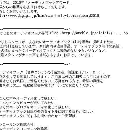
れでは、2010年「オーディオブックアワード」

様からの推薦を心よりお待ちしております。

ろしくお願いいたします。

tp://www.digigi.jp/bin/mainfrm?p=topics/award2010

…━━━━━━━━━━━━━━━━━━━━━━━━━━━━━━……・

 でじじのオーディオブック専門 Blog（http://ameblo.jp/digigi/）...。o○

でじじスタッフが、あなたのオーディオブックLifeを素敵に演出するため、

ほぼ毎日更新しています。新刊案内や注目作品、オーディオブック制作の裏話…、

そのほかまったくオーディオブックとは関係のないゆるい話などなど、

現場スタッフがナマの声を徒然なるままにお届けしています。

…━━━━━━━━━━━━━━━━━━━━━━━━━━━━━━……・

ーディオブック (音声コンテンツ)編集者、朗読家（ナレーター）、

作スタッフを募集しております。ご応募以外のご相談にも応じますので、

遠慮なくお気軽にご連絡ください。応募される方は、希望の職種を

書き添えの上、職務経歴書を電子メールにてお送りください。

こんな本をオーディオ化して欲しい」

こんなインタビューが聞いてみたい」

ぼくの本・ブログをオーディオ化して欲しい」

オーディオブック目録や発売タイトルに関する資料が欲しい」

ーディオブックに関するお問い合わせ・ご要望は。

ンローリング株式会社

ルチメディアコンテンツ制作部
