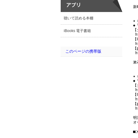
新
聴いて読める本棚
★
◆
【
iBooks 電子書籍
 h
【
 h
【
このページの携帯版
 h
漱
★
◆
【
 h
【
 h
【
 h
明
オ
■□