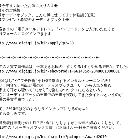
1)今年良く聴いたお気に入りの１冊

2)そのご感想

3)オーディオブック、こんな風に使ってます体験談(任意)

4)プレゼント希望のオーディオブック１冊

客さまの「電子メールアドレス」「パスワード」をご入力いただくと

録フォームにログインできます。

tp://www.digigi.jp/bin/apply?pr=33

-◇--◆-◇--◆-◇--◆-◇--◆-◇--◆-◇--◆-◇--◆-◇--◆-◇--◆-

年の大賞受賞作品は、平本あきお氏の『すぐやる!すぐやめる!技術』でした。

tp://www.digigi.jp/bin/showprod?a=66143&c=2048061000001

先延ばし”や“プチ挫折”を100％撃退するメンタルトレーニング法！

いう内容で、幅広い層のオーディオブックユーザーから人気を集め、

率よく耳から聴いて“ながら”で楽しみつつタメになるという、

さにオーディオブックの王道中の王道を実践してきたタイトルというのが

番の受賞理由でした。

て、2010年はどのようなラインナップになるのか…？

ても楽しみです。

賞発表は年明けの１月７日(金)になりますが、今年の締めくくりとして、

010年の「オーディオブック大賞」に相応しい一冊をご推薦ください。

tp://www.digigi.jp/bin/mainfrm?p=topics/award2010
