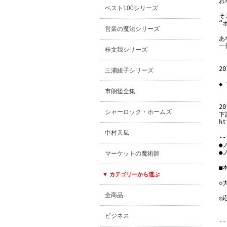
お
ベスト100シリーズ
そ
“
営業の魔法シリーズ
あ
一
桂文我シリーズ
2
三浦綾子シリーズ
◆
市朗怪全集
　
2
シャーロック・ホームズ
下
ht
中村天風
--
●
●
マーケットの魔術師
■
▼ カテゴリーから選ぶ
◇
全商品
◎
　
ビジネス
--