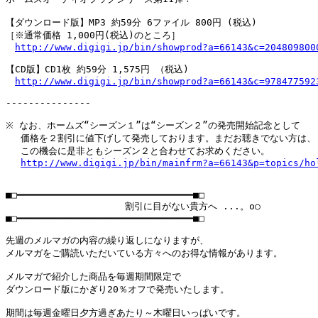
【ダウンロード版】MP3 約59分 6ファイル 800円 (税込)

［※通常価格 1,000円(税込)のところ］

http://www.digigi.jp/bin/showprod?a=66143&c=204809800
【CD版】CD1枚 約59分 1,575円 （税込)

http://www.digigi.jp/bin/showprod?a=66143&c=978477592
---------------

※ なお、ホームズ“シーズン１”は“シーズン２”の発売開始記念として

　 価格を２割引に値下げして発売しております。まだお聴きでない方は、

　 この機会に是非ともシーズン２と合わせてお求めください。

http://www.digigi.jp/bin/mainfrm?a=66143&p=topics/ho
■□━━━━━━━━━━━━━━━━━━━━━━━━━━━━━━━■□

                     割引に目がない貴方へ ...。o○

■□━━━━━━━━━━━━━━━━━━━━━━━━━━━━━━━■□

先週のメルマガの内容の繰り返しになりますが、

メルマガをご購読いただいている方々へのお得な情報があります。

メルマガで紹介した商品を毎週期間限定で

ダウンロード版にかぎり20％オフで発売いたします。

期間は毎週金曜日夕方過ぎあたり～木曜日いっぱいです。
