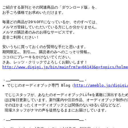
ご紹介する新刊とその関連商品の「ダウンロード版」を、

お手ごろ価格でお求めいただけます。

毎週どの商品が20％OFFになっているか、そのすべては、

メルマガ登録していただいている方にしか分かりません。

メルマガ購読者のみのお得なサービスです。

是非ご利用ください！

安いうちに買っておくのが賢明な手だと思います。

期間限定…、割引……、購読者のみへのこっそり情報…、

ココロにブレーキをかけないでください。

http://www.digigi.jp/bin/mainfrm?a=66143&p=topics/holme
・……━━━━━━━━━━━━━━━━━━━━━━━━━━━━━━……・

★ でじじのオーディオブック専門 Blog（
http://ameblo.jp/digigi
 でじじスタッフが、あなたのオーディオブックLifeを素敵に演出するため
 ほぼ毎日更新しています。新刊案内や注目作品、オーディオブック制作の裏
 そのほかまったくオーディオブックとは関係のないゆるい話などなど、

 現場スタッフがナマの声を徒然なるままにお届けしています。

・……━━━━━━━━━━━━━━━━━━━━━━━━━━━━━━……・
