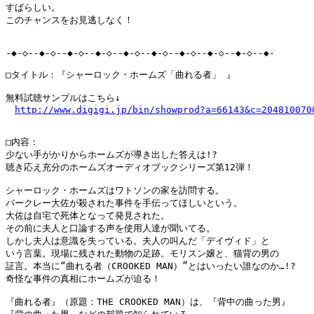
すばらしい。

このチャンスをお見逃しなく！

-◆-◇--◆-◇--◆-◇--◆-◇--◆-◇--◆-◇--◆-◇--◆-◇--◆-◇--◆-

□タイトル：『シャーロック・ホームズ「曲れる者」 』

無料試聴サンプルはこちら↓

http://www.digigi.jp/bin/showprod?a=66143&c=204810070
□内容：

少ない手がかりからホームズが導き出した答えは!?

聴き応え充分のホームズオーディオブックシリーズ第12弾！

シャーロック・ホームズはワトソンの家を訪問する。

バークレー大佐が殺された事件を手伝ってほしいという。

大佐は自宅で死体となって発見された。

その前に夫人と口論する声を使用人達が聞いてる。

しかし夫人は意識を失っている。夫人の叫んだ「デイヴィド」と

いう言葉。現場に残された動物の足跡。モリスン嬢と、猫背の男の

証言。本当に“曲れる者（CROOKED MAN）”とはいったい誰なのか…!?

奇怪な事件の真相にホームズが迫る！

『曲れる者』（原題：THE CROOKED MAN）は、『背中の曲った男』
