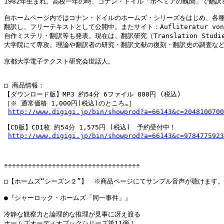
1982年生まれ。高校一年の時、コナン・ドイル「ボヘミアの醜聞」で翻訳を
自ホームページ内ではコナン・ドイルのホームズ・シリーズをはじめ、各種
翻訳し、フリーテキストとして公開中。またサイト：Aufliteratur von 
自作ミステリ・翻訳等も発表。現在は、翻訳研究（Translation Studie
大学院にて専攻。理論や翻訳者の研究・翻訳文献の復刻・翻訳史の調査など行
京都大学電子テクスト研究会世話人。

□ 商品情報：

【ダウンロード版】MP3 約54分 6ファイル 800円 (税込)

［※ 通常価格 1,000円(税込)のところ…］

http://www.digigi.jp/bin/showprod?a=66143&c=2048100700
【CD版】CD1枚 約54分 1,575円 (税込)　予約受付中！

http://www.digigi.jp/bin/showprod?a=66143&c=9784775923
÷÷÷÷÷÷÷÷÷÷÷÷÷÷÷÷÷÷÷÷÷÷÷÷÷÷÷÷÷÷÷÷÷÷

□【ホームズ“シーズン２”】　※商品ページにてサンプル音声が聴けます。

●『シャーロック・ホームズ「同一事件」』

冷静な観察力と論理的な推理が見事に冴え渡る

ホームズオーディオブックシリーズ第11弾！
