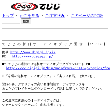
トップ
・
かごを見る
・
ご注文状況
・
このページのPC版
━━━━━━━━━━━━━━━━━━━━━━━━━━━━━━━━━━

で じ じ の 新 刊 オ ー デ ィ オ ブ ッ ク 通 信  【No.0326】

━━━━━━━━━━━━━━━━━━━━━━━━━━━━━━━━━━

携帯 
http://www.digigi.jp/i/
PC   
http://www.digigi.jp/
━━━━━━━━━━━━━━━━━━━━━━━━━━━━━━

■□ でじじの週替わり無料オーディオブックダウンロード □■

http://www.digigi.jp/bin/mainfrm?a=66143&p=topics/fre
※「今週の無料オーディオブック」（「走ラヌ名馬」（太宰治））

登録不要。クオリティの高い名作朗読オーディオブックを

あなたのプレイヤーにダウンロードして試しに楽しんでみてください。

━━━━━━━━━━━━━━━━━━━━━━━━━━━━━━

この週末に御薦めのオーディオブックは、

シャーロック・ホームズ「曲れる者」です。
