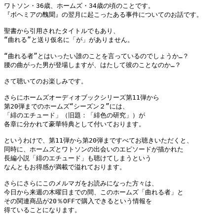
ワトソン・36歳、ホームズ・34歳の頃のことです。

『ボヘミアの醜聞』の翌月に起こったある事件についてのお話です。

聖書から引用されたタイトルでもあり、

“曲れる”と送り仮名に「が」がありません。

“曲れる者”とはいったい誰のことを言っているのでしょうか…？

腰の曲がった男が登場しますが、はたして彼のことなのか…？

さて聴いてのお楽しみです。

さらにホームズオーディオブックシリーズ第11弾から

第20弾までのホームズ“シーズン２”には、

「緋のエチュード」（旧題：「緋色の研究」）が

各章に分かれて豪華特典として付いております。

というわけで、第11弾から第20弾まですべてお聴きいただくと、

同時に、ホームズとワトソンの出会いのエピソードが描かれた

長編小説「緋のエチュード」も聴けてしまうという

なんともお得感が満載で溢れております。

さらにさらにこのメルマガをお読みになった方々は、

今日から来週の木曜日までの間、このホームズ「曲れる者」と

その関連商品が20％OFFで購入できるという情報を

得ていることになります。
