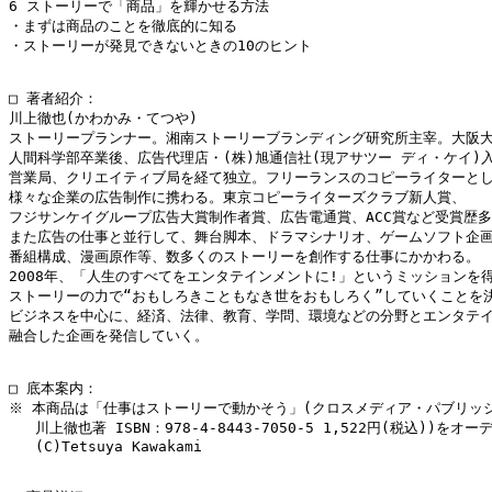
6 ストーリーで「商品」を輝かせる方法

・まずは商品のことを徹底的に知る

・ストーリーが発見できないときの10のヒント

□ 著者紹介：

川上徹也(かわかみ・てつや)

ストーリープランナー。湘南ストーリーブランディング研究所主宰。大阪大
人間科学部卒業後、広告代理店・(株)旭通信社(現アサツー ディ・ケイ)入
営業局、クリエイティブ局を経て独立。フリーランスのコピーライターとし
様々な企業の広告制作に携わる。東京コピーライターズクラブ新人賞、

フジサンケイグループ広告大賞制作者賞、広告電通賞、ACC賞など受賞歴多
また広告の仕事と並行して、舞台脚本、ドラマシナリオ、ゲームソフト企画シ
番組構成、漫画原作等、数多くのストーリーを創作する仕事にかかわる。

2008年、「人生のすべてをエンタテインメントに!」というミッションを得
ストーリーの力で“おもしろきこともなき世をおもしろく”していくことを決
ビジネスを中心に、経済、法律、教育、学問、環境などの分野とエンタテイン
融合した企画を発信していく。

□ 底本案内：

※ 本商品は「仕事はストーリーで動かそう」(クロスメディア・パブリッシ
   川上徹也著 ISBN：978-4-8443-7050-5 1,522円(税込))を
   (C)Tetsuya Kawakami
