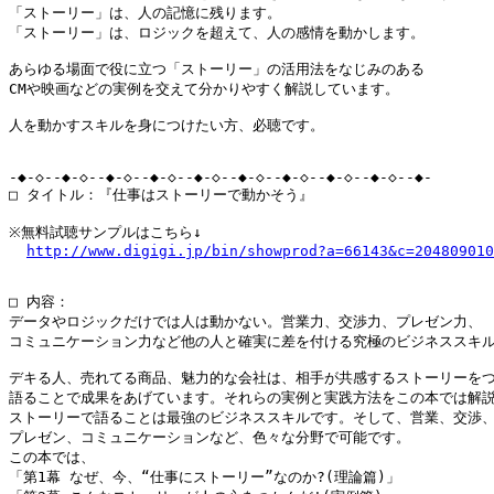
「ストーリー」は、人の記憶に残ります。

「ストーリー」は、ロジックを超えて、人の感情を動かします。

あらゆる場面で役に立つ「ストーリー」の活用法をなじみのある

CMや映画などの実例を交えて分かりやすく解説しています。

人を動かすスキルを身につけたい方、必聴です。

-◆-◇--◆-◇--◆-◇--◆-◇--◆-◇--◆-◇--◆-◇--◆-◇--◆-◇--◆-

□ タイトル：『仕事はストーリーで動かそう』

※無料試聴サンプルはこちら↓

http://www.digigi.jp/bin/showprod?a=66143&c=204809010
□ 内容：

データやロジックだけでは人は動かない。営業力、交渉力、プレゼン力、

コミュニケーション力など他の人と確実に差を付ける究極のビジネススキル
デキる人、売れてる商品、魅力的な会社は、相手が共感するストーリーをつ
語ることで成果をあげています。それらの実例と実践方法をこの本では解説し
ストーリーで語ることは最強のビジネススキルです。そして、営業、交渉、
プレゼン、コミュニケーションなど、色々な分野で可能です。

この本では、

「第1幕 なぜ、今、“仕事にストーリー”なのか?(理論篇)」
