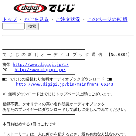
トップ
・
かごを見る
・
ご注文状況
・
このページのPC版
━━━━━━━━━━━━━━━━━━━━━━━━━━━━━━━━━━

で じ じ の 新 刊 オ ー デ ィ オ ブ ッ ク 通 信  【No.0304】

━━━━━━━━━━━━━━━━━━━━━━━━━━━━━━━━━━

携帯 
http://www.digigi.jp/i/
PC   
http://www.digigi.jp/
━━━━━━━━━━━━━━━━━━━━━━━━━━━━━━

■□ でじじの週替わり無料オーディオブックダウンロード □■

http://www.digigi.jp/bin/mainfrm?a=66143
※ 無料ダウンロードはでじじトップページ上部にございます。

登録不要。クオリティの高い名作朗読オーディオブックを

あなたのプレイヤーにダウンロードして試しに楽しんでみてください。

━━━━━━━━━━━━━━━━━━━━━━━━━━━━━━

本日お勧めする1冊はこれです！

「ストーリー」は、人に何かを伝えるとき、最も有効な方法なのです。
