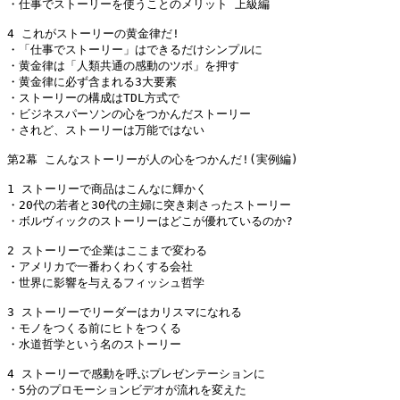
・仕事でストーリーを使うことのメリット 上級編

4 これがストーリーの黄金律だ!

・「仕事でストーリー」はできるだけシンプルに

・黄金律は「人類共通の感動のツボ」を押す

・黄金律に必ず含まれる3大要素

・ストーリーの構成はTDL方式で

・ビジネスパーソンの心をつかんだストーリー

・されど、ストーリーは万能ではない

第2幕 こんなストーリーが人の心をつかんだ!(実例編)

1 ストーリーで商品はこんなに輝かく

・20代の若者と30代の主婦に突き刺さったストーリー

・ボルヴィックのストーリーはどこが優れているのか?

2 ストーリーで企業はここまで変わる

・アメリカで一番わくわくする会社

・世界に影響を与えるフィッシュ哲学

3 ストーリーでリーダーはカリスマになれる

・モノをつくる前にヒトをつくる

・水道哲学という名のストーリー

4 ストーリーで感動を呼ぶプレゼンテーションに

・5分のプロモーションビデオが流れを変えた
