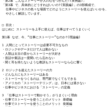
「第2幕 こんなストーリーが人の心をつかんだ!(実例篇)」

「第3幕 で、具体的にどうすればいいの?(実践編)」の3部構成で、

  仕事やビジネスの色々な場面でどのようにストーリーを使えばいいかを、
  やさしく解説しています。

□ 目次：

はじめに ストーリーを上手に使えば、仕事はすべてうまくいく

第1幕 なぜ、今、“仕事にストーリー”なのか?(理論編)

1 人間にとってストーリーは必要不可欠なもの

・ロジックやデータだけで人は動かない

・人類は太古の昔からストーリーが大好き

・昔話や童話は一度聞いたら忘れない

・聞く耳を持たないような教訓もストーリーなら心に響く

2 ロジックを超えたストーリーの力

・どんな人にもストーリーはある

・ストーリーをつくるのは、専門家でなくてもできる

・アメリカの「ストーリーテリング」は、日本には適さない

・仕事やビジネスにおける「ストーリー」の定義

3 「仕事はストーリーで動かそう」がうまくいく理由

・仕事でストーリーを使うことのメリット 基礎編

・仕事でストーリーを使うことのメリット 発展編
