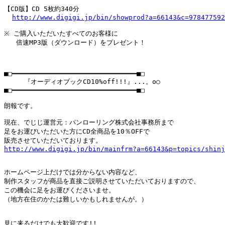
【CD版】CD 5枚約340分

http://www.digigi.jp/bin/showprod?a=66143&c=978477592
※ ご購入いただいたすべてのお客様に

   倍速MP3版（ダウンロード）をプレゼント！

■□━━━━━━━━━━━━━━━━━━━━━━━━━━━━━━━■□

     『オーディオブックCD10%off!!!』...。o○

■□━━━━━━━━━━━━━━━━━━━━━━━━━━━━━━━■□

朗報です。

現在、でじじ運営元：パンローリング株式会社事務所まで

足をお運びいただいた方にCD全商品を10％OFFで

http://www.digigi.jp/bin/mainfrm?a=66143&p=topics/shinj
ホームページ上だけでは分からない内容など、

制作スタッフが商品を直接ご説明させていただいておりますので、

この機会に足をお運びくださいませ。

（地方在住のかたは難しいかもしれませんが。）

見に来るだけでも大歓迎です!!
