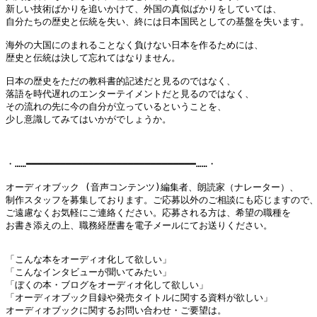
新しい技術ばかりを追いかけて、外国の真似ばかりをしていては、

自分たちの歴史と伝統を失い、終には日本国民としての基盤を失います。

海外の大国にのまれることなく負けない日本を作るためには、

歴史と伝統は決して忘れてはなりません。

日本の歴史をただの教科書的記述だと見るのではなく、

落語を時代遅れのエンターテイメントだと見るのではなく、

その流れの先に今の自分が立っているということを、

少し意識してみてはいかがでしょうか。

・……━━━━━━━━━━━━━━━━━━━━━━━━━━━━━━……・

オーディオブック (音声コンテンツ)編集者、朗読家（ナレーター）、

制作スタッフを募集しております。ご応募以外のご相談にも応じますので、
ご遠慮なくお気軽にご連絡ください。応募される方は、希望の職種を

お書き添えの上、職務経歴書を電子メールにてお送りください。

「こんな本をオーディオ化して欲しい」

「こんなインタビューが聞いてみたい」

「ぼくの本・ブログをオーディオ化して欲しい」

「オーディオブック目録や発売タイトルに関する資料が欲しい」

オーディオブックに関するお問い合わせ・ご要望は。
