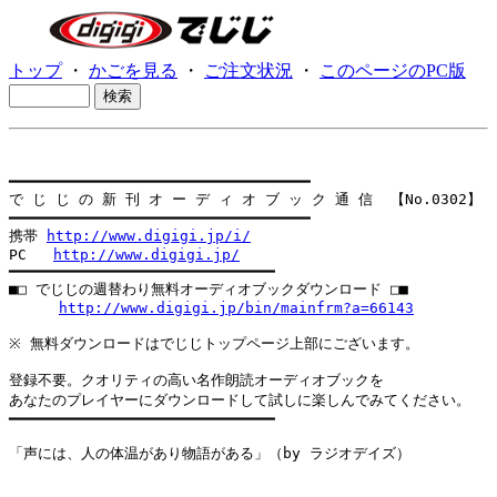
トップ
・
かごを見る
・
ご注文状況
・
このページのPC版
━━━━━━━━━━━━━━━━━━━━━━━━━━━━━━━━━━

で じ じ の 新 刊 オ ー デ ィ オ ブ ッ ク 通 信  【No.0302】

━━━━━━━━━━━━━━━━━━━━━━━━━━━━━━━━━━

携帯 
http://www.digigi.jp/i/
PC   
http://www.digigi.jp/
━━━━━━━━━━━━━━━━━━━━━━━━━━━━━━

■□ でじじの週替わり無料オーディオブックダウンロード □■

http://www.digigi.jp/bin/mainfrm?a=66143
※ 無料ダウンロードはでじじトップページ上部にございます。

登録不要。クオリティの高い名作朗読オーディオブックを

あなたのプレイヤーにダウンロードして試しに楽しんでみてください。

━━━━━━━━━━━━━━━━━━━━━━━━━━━━━━

「声には、人の体温があり物語がある」（by ラジオデイズ）
