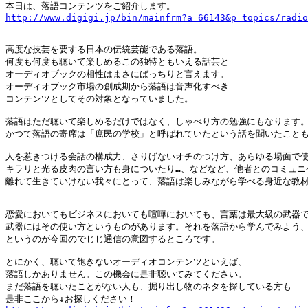
http://www.digigi.jp/bin/mainfrm?a=66143&p=topics/radio
高度な技芸を要する日本の伝統芸能である落語。

何度も何度も聴いて楽しめるこの独特ともいえる話芸と

オーディオブックの相性はまさにばっちりと言えます。

オーディオブック市場の創成期から落語は音声化すべき

コンテンツとしてその対象となっていました。

落語はただ聴いて楽しめるだけではなく、しゃべり方の勉強にもなります。
かつて落語の寄席は「庶民の学校」と呼ばれていたという話を聞いたこともあ
人を惹きつける会話の構成力、さりげないオチのつけ方、あらゆる場面で使
キラリと光る皮肉の言い方も身についたり…、などなど、他者とのコミュニケ
離れて生きていけない我々にとって、落語は楽しみながら学べる身近な教材と
恋愛においてもビジネスにおいても喧嘩においても、言葉は最大級の武器で
武器にはその使い方というものがあります。それを落語から学んでみよう、
というのが今回のでじじ通信の意図するところです。

とにかく、聴いて飽きないオーディオコンテンツといえば、

落語しかありません。この機会に是非聴いてみてください。

まだ落語を聴いたことがない人も、掘り出し物のネタを探している方も
