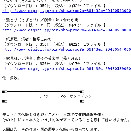
・金明竹（きんめいちく）／演者：柳家わさび

http://www.digigi.jp/bin/showprod?a=66143&c=20480543000
・鷺とり（さぎとり）／演者：鈴々舎わか馬

http://www.digigi.jp/bin/showprod?a=66143&c=20480538000
・紙屑屋／演者：柳亭こみち

http://www.digigi.jp/bin/showprod?a=66143&c=20480544000
・家見舞い／演者：古今亭菊太楼（菊可改め）

http://www.digigi.jp/bin/showprod?a=66143&c=20480539000
他、多数。

■□━━━━━━━━━━━━━━━━━━━━━━━━━━━━━━━■□

        　　　...。o○ ...。o○　オンコチシン

■□━━━━━━━━━━━━━━━━━━━━━━━━━━━━━━━■□

先人たちの伝統を引き継ぐことが、日本の文化的基盤を作り、

その上に我々日本人という共同体が立っていることを忘れてはいけません。
人間は皆、その住まう国の歴史と伝統から成っています。
