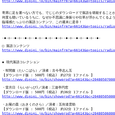
http://www.digigi.jp/bin/mainfrm?a=66143&p=topics/radio
寄席に足を運べない方でも、でじじのダウンロードで落語を堪能することがで
何度も聴いているうちに、なぜか不思議に身振りや仕草が浮かんでくるよう
http://www.digigi.jp/bin/mainfrm?a=66143&p=topics/radio
-◆-◇--◆-◇--◆-◇--◆-◇--◆-◇--◆-◇--◆-◇--◆-◇--◆-◇--◆-

http://www.digigi.jp/bin/mainfrm?a=66143&p=topics/radio
◆ 現代落語コレクション

・幇間腹（たいこばら）／演者：古今亭志ん五

http://www.digigi.jp/bin/showprod?a=66143&c=20480507000
・雷月日 (らいがっぴ)／演者：三遊亭円窓

http://www.digigi.jp/bin/showprod?a=66143&c=20480505000
・お菊の皿（おきくのさら）／演者：五街道雲助

http://www.digigi.jp/bin/showprod?a=66143&c=20480506000