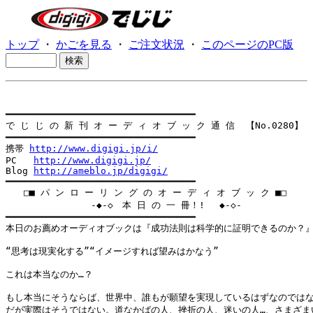
トップ
・
かごを見る
・
ご注文状況
・
このページのPC版
━━━━━━━━━━━━━━━━━━━━━━━━━━━━━━━━━━

で じ じ の 新 刊 オ ー デ ィ オ ブ ッ ク 通 信  【No.0280】

━━━━━━━━━━━━━━━━━━━━━━━━━━━━━━━━━━

携帯 
http://www.digigi.jp/i/
PC   
http://www.digigi.jp/
Blog 
http://ameblo.jp/digigi/
━━━━━━━━━━━━━━━━━━━━━━━━━━━━━━━━━━

　　□■ パ ン ロ ー リ ン グ の オ ー デ ィ オ ブ ッ ク ■□

    　　        -◆-◇　本 日 の 一 冊！! 　◆-◇-

━━━━━━━━━━━━━━━━━━━━━━━━━━━━━━━━━━

本日のお薦めオーディオブックは『成功法則は科学的に証明できるのか？』
“思考は現実化する”“イメージすれば望みはかなう”

これは本当なのか…？

もし本当にそうならば、世界中、誰もが願望を実現しているはずなのではない
だが実際はそうではない。道なかばの人、挫折の人、迷いの人…、さまざまい