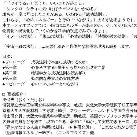
「『ツイてる』と言うと、いいことが起こる」

「シンクロニシティに気づけばチャンスをつかめる」

誰もが一度は耳にしたことがある、いわゆる「成功法則」。

これらは、「心のエネルギー」とその「つながり」にカギがあるようです。
本オーディオブックでは、心にはエネルギーがあるのか、そしてそれがどの
物質化・現実化していくのかを科学的視点でみていきます。

「イメージの法則」「焦点の法則」「必然の法則」「時間の波の法則」「共鳴
「宇宙一致の法則」 ……その仕組みと具体的な願望実現法も紹介します。

目次:

◆プロローグ 　成功法則で本当に成功するのか

◆第一章 　　　心を科学する―量子から見た心と現実世界

◆第二章 　　　物理学から成功法則を読み解く

◆第三章 　　　効果的な夢実現の実践方法

◆エピローグ 　心のエネルギーとつながり

□ 著者紹介：

奥健夫（おく・たけお）

滋賀県立大学工学研究科材料科学専攻・教授。東北大学大学院原子核工学専
京都大学大学院材料工学専攻・助手、スウェーデン・ルンド大学国立高分解
博士研究員、大阪大学産業科学研究所・助教授、英国ケンブリッジ大学キャ
客員研究員などを経て、現在に至る。著書に『動かして実感できる三次元原
『夢をかなえる人生と時間の法則』（PHP研究所）、『これならわかる電子
『意識情報エネルギー医学』（エンタプライズ）他。
