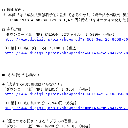
□ 底本案内：

※ 本商品は「成功法則は科学的に証明できるのか?」(総合法令出版刊 奥健
   ISBN：978-4-86280-125-8 1,470円(税込))をオーディオ化し
□ 商品詳細:

【ダウンロード版】MP3 約156分 22ファイル  1,500円 (税込)

http://www.digigi.jp/bin/showprod?a=66143&c=2048068700
【CD版】CD3枚　約156分 2,100円 (税込)

http://www.digigi.jp/bin/showprod?a=66143&c=9784775928
■ そのほかのお薦め：

◆『成功するのに目標はいらない！』

【ダウンロード版】MP3 約195分 1,365円 (税込)

http://www.digigi.jp/bin/showprod?a=66143&c=2048005800
【CD版】CD3枚 約195分 2,940円 (税込)

http://www.digigi.jp/bin/showprod?a=66143&c=9784775927
◆『運とツキを招きよせる「プラスの習慣」』

【ダウンロード版】MP3 約200分 1,260円 (税込)
