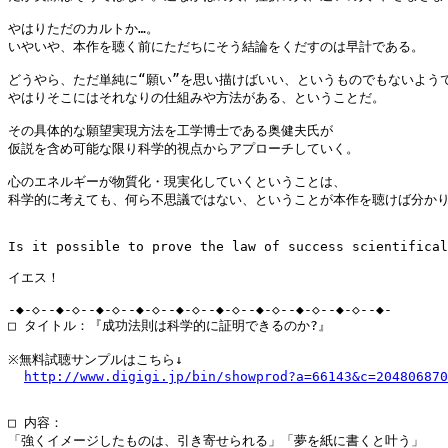
やはりただのカルトか…。

いやいや、本作を聴く前にただちにそう結論をくだすのは早計である。

どうやら、ただ単純に“願い”を思い描けばいい、というものでもないようで
やはりそこにはそれなりの仕組みや方法がある、ということだ。

その具体的な願望実現方法を工学博士である奥健夫氏が

仮説を含め可能な限り科学的視点からアプローチしていく。

心のエネルギーが物質化・現実化していくということは、

科学的に考えても、何ら不思議ではない、ということが本作を聴けば分かり
Is it possible to prove the law of success scientifical
イエス！

-◆-◇--◆-◇--◆-◇--◆-◇--◆-◇--◆-◇--◆-◇--◆-◇--◆-◇--◆-

□ タイトル：『成功法則は科学的に証明できるのか?』

※無料試聴サンプルはこちら↓

http://www.digigi.jp/bin/showprod?a=66143&c=204806870
□ 内容：

「強くイメージしたものは、引き寄せられる」「夢を紙に書くと叶う」
