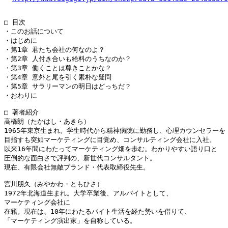
□ 目次

・このお話について

・はじめに

・第1章 君たち会社の何なのよ？

・第2章 人付き合いも給料のうちなのか？

・第3章 働くことは尊きことかな？

・第4章 意外と尾を引く素朴な疑問

・第5章 サラリーマンの明日はどっちだ？

・おわりに

□ 著者紹介

高橋朗（たかはし・あきら）

1965年東京生まれ。学生時代から精神病院に勤務し、心理カウンセラーを

目指すも突如マーケティングに目覚め、コンサルティング会社に入社。

以来16年間にわたってマーケティング畑を歩む。わかりやすい語り口と

圧倒的な面白さで評判の、新世代コンサルタント。

現在、有限会社無敵ブランド・代表取締役先生。

宮川朋久（みやかわ・ともひさ）

1972年北海道生まれ。大学卒業後、アルバイトとして、

マーケティング会社に

在籍。現在は、10年にわたるバイト生活を経た勢いを借りて、

「マーケティング演出家」を自称している。
