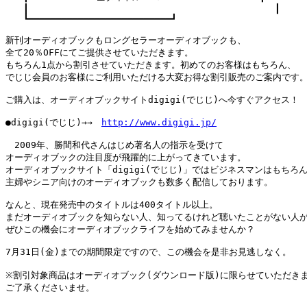
　　┃             　　　　　　　　　　　　　　　　　　　 ┃

　　┗━━━━━━━━━━━━━━━━━━━━━━━━━━┛

新刊オーディオブックもロングセラーオーディオブックも、

全て20％OFFにてご提供させていただきます。

もちろん1点から割引させていただきます。初めてのお客様はもちろん、

でじじ会員のお客様にご利用いただける大変お得な割引販売のご案内です。
ご購入は、オーディオブックサイトdigigi(でじじ)へ今すぐアクセス！

●digigi(でじじ)→→　
http://www.digigi.jp/
　2009年、勝間和代さんはじめ著名人の指示を受けて

オーディオブックの注目度が飛躍的に上がってきています。

オーディオブックサイト「digigi(でじじ)」ではビジネスマンはもちろん
主婦やシニア向けのオーディオブックも数多く配信しております。

なんと、現在発売中のタイトルは400タイトル以上。

まだオーディオブックを知らない人、知ってるけれど聴いたことがない人が
ぜひこの機会にオーディオブックライフを始めてみませんか？

7月31日(金)までの期間限定ですので、この機会を是非お見逃しなく。

※割引対象商品はオーディオブック(ダウンロード版)に限らせていただきま
ご了承くださいませ。
