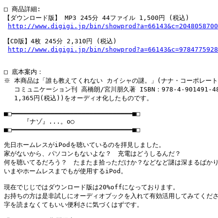
□ 商品詳細:

【ダウンロード版】 MP3 245分 44ファイル 1,500円 (税込)

http://www.digigi.jp/bin/showprod?a=66143&c=2048058700
【CD版】4枚 245分 2,310円 (税込)

http://www.digigi.jp/bin/showprod?a=66143&c=9784775928
□ 底本案内：

※ 本商品は「誰も教えてくれない カイシャの謎。」(ナナ・コーポレート
　 コミュニケーション刊 高橋朗/宮川朋久著 ISBN：978-4-901491-48-
　 1,365円(税込))をオーディオ化したものです。

■□━━━━━━━━━━━━━━━━━━━━━━━━━━━━━━━■□

     『ナゾ』...。o○

■□━━━━━━━━━━━━━━━━━━━━━━━━━━━━━━━■□

先日ホームレスがiPodを聴いているのを拝見しました。

家がないから、パソコンもないよな？　充電はどうしるんだ？

何を聴いてるだろう？　たまたま拾っただけか？などなど謎は深まるばかり
いまやホームレスまでもが使用するiPod。

現在でじじではダウンロード版は20%offになっております。

お持ちの方は是非試しにオーディオブックを入れて有効活用してみてくださ
字を読まなくてもいい便利さに気づくはずです。
