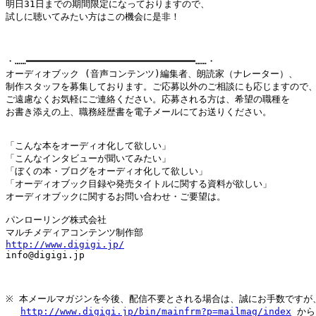
明日31日までの期間限定になっておりますので、

試しに聴いてみたい方はこの機会に是非！

・……━━━━━━━━━━━━━━━━━━━━━━━━━━━━━━……・

オーディオブック (音声コンテンツ)編集者、朗読家（ナレーター）、

制作スタッフを募集しております。ご応募以外のご相談にも応じますので、
ご遠慮なくお気軽にご連絡ください。応募される方は、希望の職種を

お書き添えの上、職務経歴書を電子メールにてお送りください。

「こんな本をオーディオ化して欲しい」

「こんなインタビューが聞いてみたい」

「ぼくの本・ブログをオーディオ化して欲しい」

「オーディオブック目録や発売タイトルに関する資料が欲しい」

オーディオブックに関するお問い合わせ・ご要望は。

パンローリング株式会社

http://www.digigi.jp/

info@digigi.jp

※ 本メールマガジンを今後、配信不要とされる場合は、誠にお手数ですが、
http://www.digigi.jp/bin/mainfrm?p=mailmag/index
 から
