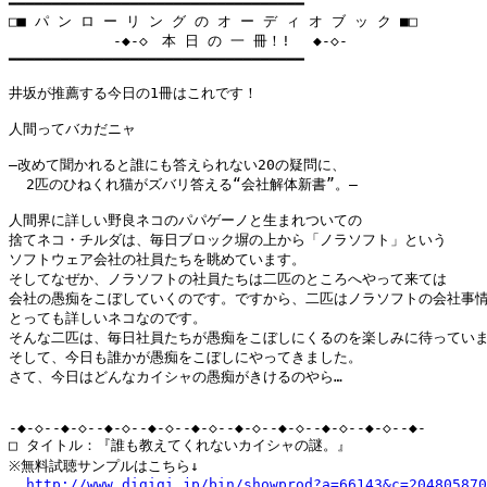
━━━━━━━━━━━━━━━━━━━━━━━━━━━━━━━━━━

□■ パ ン ロ ー リ ン グ の オ ー デ ィ オ ブ ッ ク ■□

            -◆-◇　本 日 の 一 冊！! 　◆-◇-

━━━━━━━━━━━━━━━━━━━━━━━━━━━━━━━━━━

井坂が推薦する今日の1冊はこれです！

人間ってバカだニャ

―改めて聞かれると誰にも答えられない20の疑問に、

  2匹のひねくれ猫がズバリ答える“会社解体新書”。―

人間界に詳しい野良ネコのパパゲーノと生まれついての

捨てネコ・チルダは、毎日ブロック塀の上から「ノラソフト」という

ソフトウェア会社の社員たちを眺めています。

そしてなぜか、ノラソフトの社員たちは二匹のところへやって来ては

会社の愚痴をこぼしていくのです。ですから、二匹はノラソフトの会社事情
とっても詳しいネコなのです。

そんな二匹は、毎日社員たちが愚痴をこぼしにくるのを楽しみに待っていま
そして、今日も誰かが愚痴をこぼしにやってきました。

さて、今日はどんなカイシャの愚痴がきけるのやら…

-◆-◇--◆-◇--◆-◇--◆-◇--◆-◇--◆-◇--◆-◇--◆-◇--◆-◇--◆-

□ タイトル：『誰も教えてくれないカイシャの謎。』

※無料試聴サンプルはこちら↓

http://www.digigi.jp/bin/showprod?a=66143&c=204805870