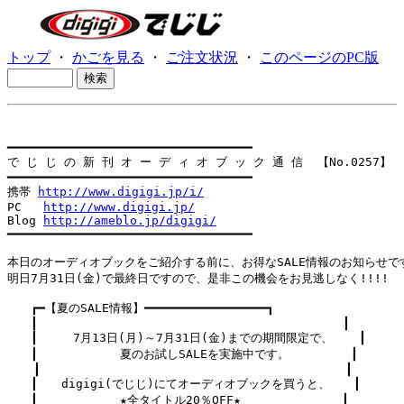
トップ
・
かごを見る
・
ご注文状況
・
このページのPC版
━━━━━━━━━━━━━━━━━━━━━━━━━━━━━━━━━━

で じ じ の 新 刊 オ ー デ ィ オ ブ ッ ク 通 信  【No.0257】

━━━━━━━━━━━━━━━━━━━━━━━━━━━━━━━━━━

携帯 
http://www.digigi.jp/i/
PC   
http://www.digigi.jp/
Blog 
http://ameblo.jp/digigi/
━━━━━━━━━━━━━━━━━━━━━━━━━━━━━━━━━━

本日のオーディオブックをご紹介する前に、お得なSALE情報のお知らせです
明日7月31日(金)で最終日ですので、是非この機会をお見逃しなく!!!!

　　┏━【夏のSALE情報】━━━━━━━━━━━━━━━━━┓

　　┃　　　　　　　　　　　　　　　　　　　　　　　　　　┃

　　┃　　　7月13日(月)～7月31日(金)までの期間限定で、  　┃

　　┃　　　　　　　夏のお試しSALEを実施中です。 　　　　 ┃

  　┃　　　　　　　　　　　　　　　　　　　　　　　　　　┃

　　┃　　digigi(でじじ)にてオーディオブックを買うと、　　┃

　　┃　　　　　　　★全タイトル20％OFF★　　　　　　　　 ┃
