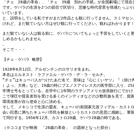
「チェ　28歳の革命」、「チェ　39歳　別れの手紙」が全国劇場にて現在公
です。ゲバラの生涯を2つの節目で区切り、悲惨な時代背景を情感たっぷりに
いています。

と、説明をしている私ですがまだ2作品とも観に行ってません。スミマセン。
けれど、まだ観ていない方はぜひ観に行ってください。観ればわかります！
まだ観ていない人は観る前に、ゲバラについてちょっと予習をしていくと更
しめるかもしれません

。

そこで・・・

【チェ・ゲバラ 略歴】

1928年6月12日、アルゼンチンのロサリオ生まれ。

本名はエルネスト・ラファエル・ゲバラ・デ・ラ・セルナ。

“チェ”はキューバ人がつけたあだ名で、意味は『心にくいヤツ』『（掛け声
）よっ、大将』など。19歳の時にブエノスアイレス大の医学部に入り、25歳
学博士号をとっている。在学中に1年間のラテンアメリカ放浪旅行にでかけ、
こで弾圧や貧富差別を受ける多くのインディオなどの少数民族を見て、貧困
環境改善が自ら使命と心に決める。

そして、メキシコで生涯の盟友、キューバの前国家元首フィデル・カストロ
会い巨悪に満ちたキューバ市民を解放というカストロの意思に感銘し、軍医
て同行する。1956年12月、カストロ29歳、ゲバラ28歳の時である。

（※ココまでが映画　「28歳の革命」　の題材となった部分）
