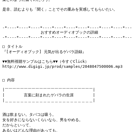
是非、読むよりも「聞く」ことでその重みを実感してもらいたい。

-*----*----*----*----*----*----*----*----*----*----*---
　　　　　　　　　　おすすめオーディオブックの詳細

-*----*----*----*----*----*----*----*----*----*----*---
□ タイトル

『[オーディオブック] 元気が出るゲバラ語録』

▼▼無料視聴サンプルはこちら▼▼（今すぐClick）

http://www.digigi.jp/prod/samples/2048047500006.mp3

□ 内容

|￣￣￣￣￣￣￣￣￣￣￣￣￣￣￣￣￣￣￣￣￣￣￣|　

|　　　　　言葉に刻まれたゲバラの生涯　　　　　|　

|＿＿＿＿＿＿＿＿＿＿＿＿＿＿＿＿＿＿＿＿＿＿＿|

酒は飲まない。タバコは吸う。

女を好きにならないくらいなら、男をやめる。

だからといって、

あるいはどんな理由があっても、
