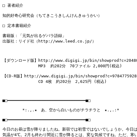
□ 著者紹介

知的好奇心研究会（ちてきこうきしんけんきゅうかい）

□ 定本書籍紹介

書籍版：「元気が出るゲバラ語録」

出版社：リイド社（http://www.leed.co.jp/）

【ダウンロード版】http://www.digigi.jp/bin/showprod?c=204804
　　　　　　　　　MP3  約202分　70ファイル 2,000円(税込)

【CD-R版】http://www.digigi.jp/bin/showprod?c=97847759280
　　　　　　　　　CD 4枚　約202分　2,625円 (税込)

■□━━━━━━━━━━━━━━━━━━━━━━━━━━━━━━━━■□

　　　　　*:.,.★　あ、空から白いものがチラチラと　★.,.:*

■□━━━━━━━━━━━━━━━━━━━━━━━━━━━━━━━━■□

今日のお昼は雪が降りましたね。新宿では初雪ではないでしょうか。今日は
気温が4℃。2月も終わり間近に雪が降るとは、変な気候ですね。ただ、寒い