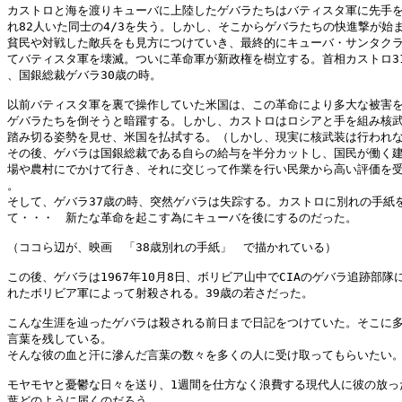
カストロと海を渡りキューバに上陸したゲバラたちはバティスタ軍に先手を
れ82人いた同士の4/3を失う。しかし、そこからゲバラたちの快進撃が始ま
貧民や対戦した敵兵をも見方につけていき、最終的にキューバ・サンタクラ
てバティスタ軍を壊滅。ついに革命軍が新政権を樹立する。首相カストロ31
、国銀総裁ゲバラ30歳の時。

以前バティスタ軍を裏で操作していた米国は、この革命により多大な被害を
ゲバラたちを倒そうと暗躍する。しかし、カストロはロシアと手を組み核武
踏み切る姿勢を見せ、米国を払拭する。（しかし、現実に核武装は行われな
その後、ゲバラは国銀総裁である自らの給与を半分カットし、国民が働く建
場や農村にでかけて行き、それに交じって作業を行い民衆から高い評価を受
。

そして、ゲバラ37歳の時、突然ゲバラは失踪する。カストロに別れの手紙を
て・・・　新たな革命を起こす為にキューバを後にするのだった。

（ココら辺が、映画　「38歳別れの手紙」　で描かれている）

この後、ゲバラは1967年10月8日、ボリビア山中でCIAのゲバラ追跡部隊に
れたボリビア軍によって射殺される。39歳の若さだった。

こんな生涯を辿ったゲバラは殺される前日まで日記をつけていた。そこに多
言葉を残している。

そんな彼の血と汗に滲んだ言葉の数々を多くの人に受け取ってもらいたい。
モヤモヤと憂鬱な日々を送り、1週間を仕方なく浪費する現代人に彼の放った
葉どのように届くのだろう。
