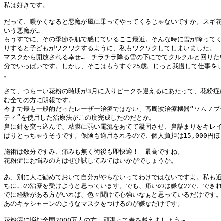
私は好きです。

だって、暖かくなると悪魔が風に乗ってやってくるじゃないですか。スギ花
いう悪魔が…

もうすでに、その季節を肌で感じているここ最近。そんな時に雪が降ってく
りすると子どもがワクワクするように、私もワクワクしてしまいました。

マスクから開放される幸せ…　チラチラ降る雪の下にでてクルクルと回りたい
分でいっぱいです。しかし、そこはもうすぐ25歳。じっと我慢して仕事をし
。

さて、つらーい花粉の時期が3月に入りピークを迎えるにあたって、花粉症に
む全ての方に朗報です。

今まで最も一般的だったレーザー治療ではない、高周波治療機器“ソムノプラ
ティ”を使用した治療法がこの度完成したのだとか。

鼻に針を突っ込んで、粘膜に弱い電流をあてて凝固させ、鼻詰まりをキレイ
ぱりとっちゃうそうです。保険も適用されるので、個人負担は15,000円ほ
施術は数分ですみ、痛みも無く術後も即快適！　最高ですね。

花粉症にお悩みの方はぜひ試してみてはいかがでしょうか。

あ、別に人に勧めておいて自分がやらないってわけではないですよ。私も近
ちにこの治療を受けようと思っています。でも、痛いのは嫌なので、できれ
でに経験がある方がいれば、色々聞けて心強いなぁと思っているだけです。
あのキャシャーンのようなマスクをつけるのが嫌なだけです。

花粉症に悩む全国2000万人の方、頑張って春を越えましょう～
