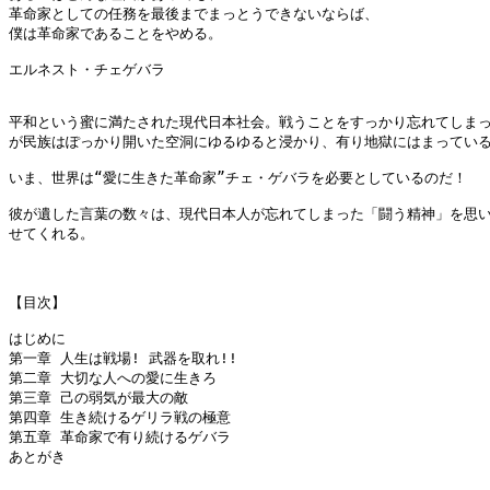
革命家としての任務を最後までまっとうできないならば、

僕は革命家であることをやめる。

エルネスト・チェゲバラ

平和という蜜に満たされた現代日本社会。戦うことをすっかり忘れてしまっ
が民族はぽっかり開いた空洞にゆるゆると浸かり、有り地獄にはまっている
いま、世界は“愛に生きた革命家”チェ・ゲバラを必要としているのだ！

彼が遺した言葉の数々は、現代日本人が忘れてしまった「闘う精神」を思い
せてくれる。

【目次】

はじめに

第一章 人生は戦場! 武器を取れ!!

第二章 大切な人への愛に生きろ

第三章 己の弱気が最大の敵

第四章 生き続けるゲリラ戦の極意

第五章 革命家で有り続けるゲバラ

あとがき
