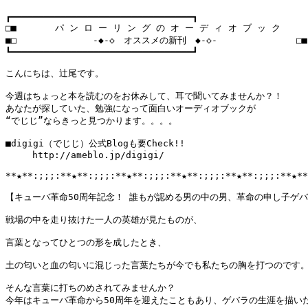
┏━━━━━━━━━━━━━━━━━━━━━━━━━━━━━━━━━┓

□■       パ ン ロ ー リ ン グ の オ ー デ ィ オ ブ ッ ク      
■□　        　 　-◆-◇　オススメの新刊　◆-◇- 　 　　　　　　 □■

┗━━━━━━━━━━━━━━━━━━━━━━━━━━━━━━━━━┛

こんにちは、辻尾です。

今週はちょっと本を読むのをお休みして、耳で聞いてみませんか？！

あなたが探していた、勉強になって面白いオーディオブックが

“でじじ”ならきっと見つかります。。。。

■digigi（でじじ）公式Blogも要Check!!

　　　http://ameblo.jp/digigi/　

**★**:;;;:**★**:;;;:**★**:;;;:**★**:;;;:**★**:;;;:**★**
【キューバ革命50周年記念！ 誰もが認める男の中の男、革命の申し子ゲバ
戦場の中を走り抜けた一人の英雄が見たものが、

言葉となってひとつの形を成したとき、

土の匂いと血の匂いに混じった言葉たちが今でも私たちの胸を打つのです。
そんな言葉に打ちのめされてみませんか？

今年はキューバ革命から50周年を迎えたこともあり、ゲバラの生涯を描いた