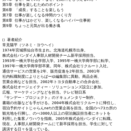
第5章 仕事を楽しむためのポイント

第6章 「成長」することを楽しもう

第7章 仕事が楽しくなる仲間のつくり方

第8章 仕事がはかどり、楽しくなるハイパー仕事術

第9章 ちょっと元気が出る働き魂

□ 著者紹介

常見陽平（ツネミ・ヨウヘイ）

1974年宮城県仙台市生まれ。北海道札幌市出身。

株式会社バンダイ人事部人材開発チーム新卒採用担当。

1993年一橋大学社会学部入学。1995年一橋大学商学部に転学。

1997年一橋大学商学部卒業。同年、株式会社リクルート入社。

通信サービスの営業を2年、販売促進を2年担当。2001年

社内転職制度によりとらばーゆ編集部に異動。商品企画、

営業企画などを担当。2002年トヨタ自動車との合弁会社、

株式会社オージェイティー・ソリューションズ設立に参加。

広報、マーケティングなどを担当。テレビ朝日系

『サンデー・プロジェクト』のドキュメンタリー制作、

書籍の出版などを手がける。2004年株式会社リクルートに帰任し、

宿泊予約サイトじゃらんnetの営業企画を担当。全国のべ73カ所の

観光地を行脚し、のべ3000人以上の宿泊施設担当者にネットを

利用した集客ノウハウを指南。2005年株式会社バンダイに転職。

現在、人事部人材開発チームにて新卒採用を担当。学生に対して

講演する日々を送っている。
