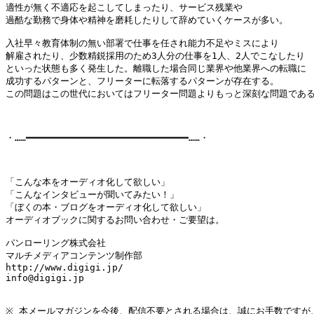
適性が無く不適応を起こしてしまったり、サービス残業や

過酷な勤務で身体や精神を磨耗したりして辞めていくケースが多い。

入社早々教育体制の無い部署で仕事を任され能力不足やミスにより

解雇されたり、少数精鋭採用のため3人分の仕事を1人、2人でこなしたり

といった状態も多く発生した。離職した場合同じ業界や他業界への転職に

成功するパターンと、フリーターに転落するパターンが存在する。

この問題はこの世代においてはフリーター問題よりもっと深刻な問題である
・……━━━━━━━━━━━━━━━━━━━━━━━━━━━━━……・

「こんな本をオーディオ化して欲しい」

「こんなインタビューが聞いてみたい！」

「ぼくの本・ブログをオーディオ化して欲しい」

オーディオブックに関するお問い合わせ・ご要望は。

パンローリング株式会社

マルチメディアコンテンツ制作部

http://www.digigi.jp/

info@digigi.jp

※ 本メールマガジンを今後、配信不要とされる場合は、誠にお手数ですが、