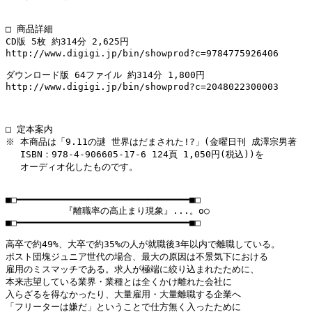
□ 商品詳細

CD版 5枚 約314分 2,625円

http://www.digigi.jp/bin/showprod?c=9784775926406

ダウンロード版 64ファイル 約314分 1,800円

http://www.digigi.jp/bin/showprod?c=2048022300003

□ 定本案内

※ 本商品は「9.11の謎 世界はだまされた!?」(金曜日刊 成澤宗男著

　 ISBN：978-4-906605-17-6 124頁 1,050円(税込))を

　 オーディオ化したものです。

■□━━━━━━━━━━━━━━━━━━━━━━━━━━━━━━━■□

   　　　　 『離職率の高止まり現象』...。o○

■□━━━━━━━━━━━━━━━━━━━━━━━━━━━━━━━■□

高卒で約49%、大卒で約35%の人が就職後3年以内で離職している。

ポスト団塊ジュニア世代の場合、最大の原因は不景気下における

雇用のミスマッチである。求人が極端に絞り込まれたために、

本来志望している業界・業種とは全くかけ離れた会社に

入らざるを得なかったり、大量雇用・大量離職する企業へ

「フリーターは嫌だ」ということで仕方無く入ったために
