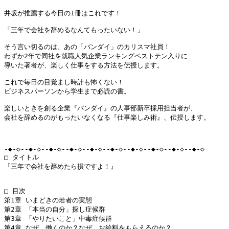
井坂が推薦する今日の1冊はこれです！

「三年で会社を辞めるなんてもったいない！」

そう言い切るのは、あの「バンダイ」のカリスマ社員！

わずか2年で同社を就職人気企業ランキングベストテン入りに

導いた著者が、楽しく仕事をする方法を伝授します。

これで毎日の目覚まし時計も怖くない！

ビジネスパーソンから学生まで必読の書。

楽しいときを創る企業『バンダイ』の人事部新卒採用担当者が、

会社を辞めるのがもったいなくなる『仕事楽しみ術』、伝授します。

-◆-◇--◆-◇--◆-◇--◆-◇--◆-◇--◆-◇--◆-◇--◆-◇--◆-◇--◆-◇

□ タイトル

『三年で会社を辞めたら損ですよ！』

□ 目次

第1章 いまどきの若者の実態

第2章 「本当の自分」探し症候群

第3章 「やりたいこと」中毒症候群

第4章 なぜ、働くのか？なぜ、お給料をもらえるのか？
