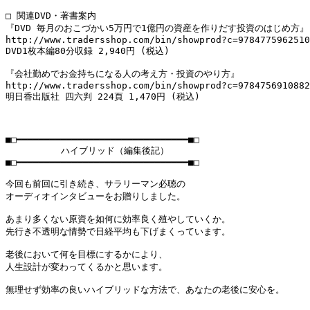
□ 関連DVD・著書案内

『DVD 毎月のおこづかい5万円で1億円の資産を作りだす投資のはじめ方』

http://www.tradersshop.com/bin/showprod?c=9784775962510

DVD1枚本編80分収録 2,940円 (税込)

『会社勤めでお金持ちになる人の考え方・投資のやり方』

http://www.tradersshop.com/bin/showprod?c=9784756910882

明日香出版社 四六判 224頁 1,470円 (税込)

■□━━━━━━━━━━━━━━━━━━━━━━━━━━━━━━━■□

          ハイブリッド（編集後記）

■□━━━━━━━━━━━━━━━━━━━━━━━━━━━━━━━■□

今回も前回に引き続き、サラリーマン必聴の

オーディオインタビューをお贈りしました。

あまり多くない原資を如何に効率良く殖やしていくか。

先行き不透明な情勢で日経平均も下げまくっています。

老後において何を目標にするかにより、

人生設計が変わってくるかと思います。

無理せず効率の良いハイブリッドな方法で、あなたの老後に安心を。
