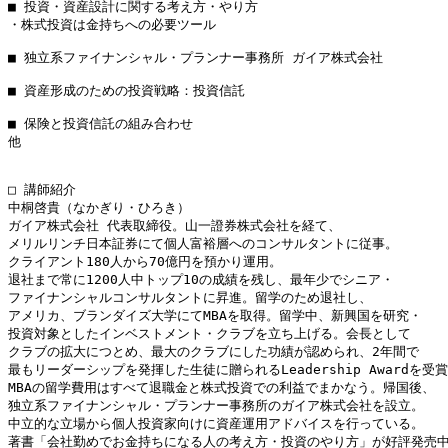
■ 投資・資産設計に関する考え方・やり方

・株式投資は金持ちへの必要ツール

■ 独立系ファイナンシャル・プランナー事務所 ガイア株式会社

■ 資産形成のための投資戦略：投資信託

■ 保険と投資信託の組み合わせ

他

□ 講師紹介

中桐啓貴（なかぎり・ひろき）

ガイア株式会社 代表取締役。山一證券株式会社を経て、

メリルリンチ日本証券にて個人富裕層へのコンサルタントに従事。

クライアント180人から70億円を預かり運用。

退社まで常に1200人中トップ10の成績を残し、最年少でシニア・

ファイナンシャルコンサルタントに昇進。留学のため退社し、

アメリカ、ブランダイズ大学にてMBAを取得。留学中、新興国を研究・

投資対象としたインベストメント・クラブを立ち上げる。会長として

クラブの拡大につとめ、最大のクラブにした功績が認められ、2年間で

最もリーダーシップを発揮した生徒に贈られるLeadership Awardを受賞
MBAの留学費用はすべて退職金と株式投資での利益でまかなう。帰国後、

独立系ファイナンシャル・プランナー事務所のガイア株式会社を設立。

中立的な立場から個人投資家向けに資産運用アドバイスを行っている。

著書「会社勤めでお金持ちになる人の考え方・投資のやり方」が好評発売中