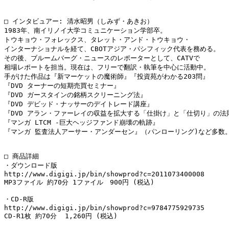
□ インタビュアー: 清水昭男（しみず・あきお）

1983年、南イリノイ大学コミュニケーション学部卒。

トウキョウ・フォレックス、タレット・アンド・トウキョウ・

インターナショナルを経て、CBOTアジア・パシフィック代表を務める。

その後、ブルームバーグ・ニュースのレポーターとして、CATVで

相場レポートを担当。現在は、フリーで翻訳・執筆を中心に活動中。

手がけた作品は『新マーケットの魔術師』『投資苑がわかる203問』

『DVD ターナーの短期売買セミナー』

『DVD ガースタインの銘柄スクリーニング法』

『DVD デビッド・ナッサーのデイトレード講座』

『DVD アラン・ファーレイの収益を拡大する「仕掛け」と「仕切り」の法則
『マンガ LTCM -巨大ヘッジファンド崩壊の軌跡』

『マンガ 監査法人アーサー・アンダーセン』（パンローリング)など多数。
□ 商品詳細

・ダウンロード版

http://www.digigi.jp/bin/showprod?c=2011073400008

MP3ファイル 約70分 1ファイル　900円 (税込)

・CD-R版

http://www.digigi.jp/bin/showprod?c=9784775929735

CD-R1枚 約70分  1,260円 (税込)
