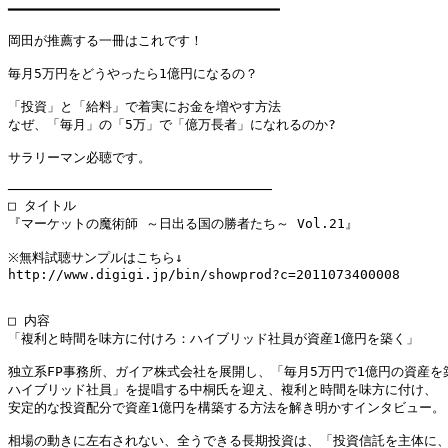
━━━━━━━━━━━━━━━━━━━━━━━━━━━━━━━━━━

岡田が推薦する一冊はこれです！

毎月5万円をどうやったら1億円になるの？

「投資」と「給料」で着実にお金を増やす方法

なぜ、「毎月」の「5万」で「億万長者」になれるのか?

サラリーマン必聴です。

─────────────────────────────────

□ タイトル

『マーケットの魔術師 ～日出る国の勝者たち～ Vol.21』

※無料試聴サンプルはこちら↓

http://www.digigi.jp/bin/showprod?c=2011073400008

□ 内容

「複利と時間を味方に付けろ：ハイブリッド社員が資産1億円を築く」

独立系FP事務所、ガイア株式会社を展開し、「毎月5万円で1億円の資産を築
ハイブリッド社員」を提唱する中桐氏を迎え、複利と時間を味方に付け、

安定的な投資配分で資産1億円を構築する方法を解き明かすインタビュー。

相場の動きに左右されない、全うできる長期投資は、「投資信託を主体に、