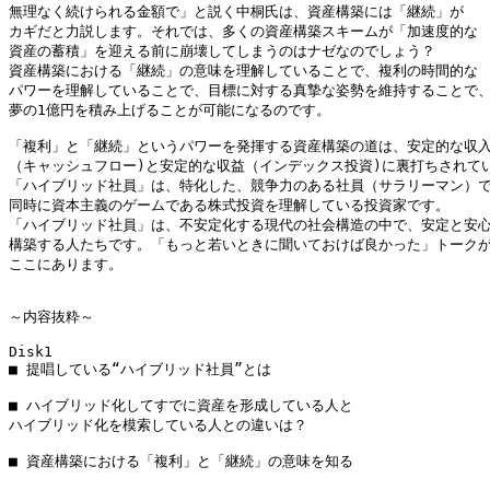
無理なく続けられる金額で」と説く中桐氏は、資産構築には「継続」が

カギだと力説します。それでは、多くの資産構築スキームが「加速度的な

資産の蓄積」を迎える前に崩壊してしまうのはナゼなのでしょう？

資産構築における「継続」の意味を理解していることで、複利の時間的な

パワーを理解していることで、目標に対する真摯な姿勢を維持することで、
夢の1億円を積み上げることが可能になるのです。

「複利」と「継続」というパワーを発揮する資産構築の道は、安定的な収入
（キャッシュフロー)と安定的な収益（インデックス投資)に裏打ちされてい
「ハイブリッド社員」は、特化した、競争力のある社員（サラリーマン）で
同時に資本主義のゲームである株式投資を理解している投資家です。

「ハイブリッド社員」は、不安定化する現代の社会構造の中で、安定と安心
構築する人たちです。「もっと若いときに聞いておけば良かった」トークが
ここにあります。

～内容抜粋～

Disk1

■ 提唱している“ハイブリッド社員”とは

■ ハイブリッド化してすでに資産を形成している人と

ハイブリッド化を模索している人との違いは？

■ 資産構築における「複利」と「継続」の意味を知る
