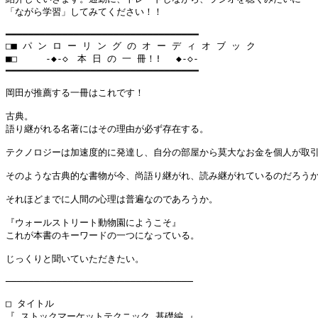
「ながら学習」してみてください！！

━━━━━━━━━━━━━━━━━━━━━━━━━━━━━━━━━━

□■ パ ン ロ ー リ ン グ の オ ー デ ィ オ ブ ッ ク 

■□     -◆-◇　本 日 の 一 冊！! 　◆-◇-

━━━━━━━━━━━━━━━━━━━━━━━━━━━━━━━━━━

岡田が推薦する一冊はこれです！

古典。

語り継がれる名著にはその理由が必ず存在する。

テクノロジーは加速度的に発達し、自分の部屋から莫大なお金を個人が取引
そのような古典的な書物が今、尚語り継がれ、読み継がれているのだろうか
それほどまでに人間の心理は普遍なのであろうか。

『ウォールストリート動物園にようこそ』

これが本書のキーワードの一つになっている。

じっくりと聞いていただきたい。

─────────────────────────────────

□ タイトル

『 ストックマーケットテクニック 基礎編 』
