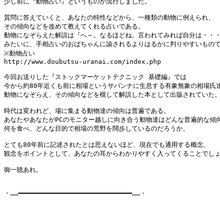
少し前に『動物占い』というものが流行しました。

質問に答えていくと、あなたの特性などから、一種類の動物に例えられ、

その傾向などを改めて教えてくれる占いである。

動物になぞらえた解説は『へ～。なるほどね。言われてみれば自分は・・・
みたいに、手相占いのおばちゃんに諭されるよりはるかに判りやすいもので
※動物占い

http://www.doubutsu-uranai.com/index.php

今回お送りした『ストックマーケットテクニック 基礎編』では

今から約80年近くも前に相場というサバンナに生息する有象無象の相場氏達
動物になぞらえ、その傾向などを模して解説した本として出版されていた。
時代は変われど、場に集まる動物達の傾向は普遍である。

あなたやあなたがPCのモニター越しに向き合う動物達はどんな普遍的な傾向
何を食べ、どんな目的で相場の荒野を闊歩しているのだろうか。

とても80年前に記述されたとは思えないほど、現在でも通用する概念、

観念をポイントとして、あなたの耳からわかりやすく入ってくることでしょ
御一聴あれ。

・……━━━━━━━━━━━━━━━━━━━━━━━━━━━━━……・
