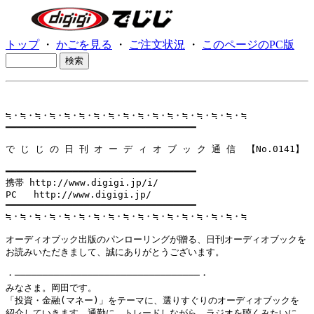
トップ
・
かごを見る
・
ご注文状況
・
このページのPC版
≒・≒・≒・≒・≒・≒・≒・≒・≒・≒・≒・≒・≒・≒・≒・≒・≒

━━━━━━━━━━━━━━━━━━━━━━━━━━━━━━━━━━ 

で じ じ の 日 刊 オ ー デ ィ オ ブ ッ ク 通 信  【No.0141】

━━━━━━━━━━━━━━━━━━━━━━━━━━━━━━━━━━

携帯 http://www.digigi.jp/i/

PC   http://www.digigi.jp/

━━━━━━━━━━━━━━━━━━━━━━━━━━━━━━━━━━

≒・≒・≒・≒・≒・≒・≒・≒・≒・≒・≒・≒・≒・≒・≒・≒・≒

オーディオブック出版のパンローリングが贈る、日刊オーディオブックを

お読みいただきまして、誠にありがとうございます。

・─────────────────────────────────・

みなさま。岡田です。

「投資・金融(マネー)」をテーマに、選りすぐりのオーディオブックを

紹介していきます。通勤に、トレードしながら、ラジオを聴くみたいに
