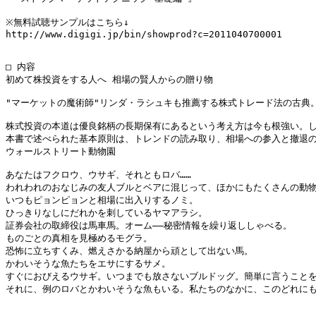
※無料試聴サンプルはこちら↓

http://www.digigi.jp/bin/showprod?c=2011040700001

□ 内容

初めて株投資をする人へ 相場の賢人からの贈り物

"マーケットの魔術師"リンダ・ラシュキも推薦する株式トレード法の古典。
株式投資の本道は優良銘柄の長期保有にあるという考え方は今も根強い。し
本書で述べられた基本原則は、トレンドの読み取り、相場への参入と撤退の
ウォールストリート動物園

あなたはフクロウ、ウサギ、それともロバ……

われわれのおなじみの友人ブルとベアに混じって、ほかにもたくさんの動物
いつもピョンピョンと相場に出入りするノミ。

ひっきりなしにだれかを刺しているヤマアラシ。

証券会社の取締役は馬車馬。オーム――秘密情報を繰り返ししゃべる。

ものごとの真相を見極めるモグラ。

恐怖に立ちすくみ、燃えさかる納屋から頑として出ない馬。

かわいそうな魚たちをエサにするサメ。

すぐにおびえるウサギ。いつまでも放さないブルドッグ。簡単に言うことを
それに、例のロバとかわいそうな魚もいる。私たちのなかに、このどれにも