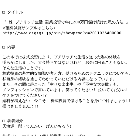
□ タイトル

『 株!プチリッチ生活!副業投資で年に200万円儲け続けた私の方法 』

※無料試聴サンプルはこちら↓

http://www.digigi.jp/bin/showprod?c=2011026400000

□ 内容

この本では株式投資により、プチリッチな生活を送った私の体験を

明らかにしました。大金持ちではないけれど、お金に困ることもない…

そんな生活のことです。

株式投資の基本的な知識や考え方、儲けるためのテクニックについても、

私自身の経験を通してわかっていただける内容になっています。

また、その間に起こった「幸せな出来事」や「不幸な大失敗」も、

ノンフィクションで書いています。笑ってください! 泣いてください!

ケチをつけてください!?

給料が増えない、今こそ! 株式投資で儲けることを身につけましょう!!

損はさせませんよ!!

□ 著者紹介

天海源一郎（てんかい・げんいちろう）
