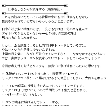
■□━━━━━━━━━━━━━━━━━━━━━━━━━━━━━━━■□

　　仕事をしながら投資をする（編集後記）

■□━━━━━━━━━━━━━━━━━━━━━━━━━━━━━━━■□

これをお読みいただいている皆様の中にも日中仕事をしながら

投資をやられている方もいらっしゃるかと思います。

日中在社が多い職種の方は、一見ともすれば上司の目を盗んで

デイトレできるんじゃないか――と外回りの営業の方は

思われるかもしれません。

しかし、ある調査によると社内で日中トレードしている方は、

やはりというか意外に少ないんですね。

上司の目を気にしながら平常心でトレードなんて、なかなかできないもので
では、実際サラリーマン投資家っていつトレードしているんでしょう？

今回は考え付く方法とリスクを、無責任に挙げ連ねてみたいと思います。

+ 休憩がてらノートPCを持ち出して喫茶店でトレード。

リスク：ついつい長引いて場がひけるまで休憩してしまい、大目玉を喰らう
+ トイレの個室に携帯を持ち込んでじっくりトレードする。

リスク：PCより使いにくいので手間取って下痢だと思われる。

↑トイレーダーというらしい。

+ マンガ喫茶に駆け込んでトレードする。
