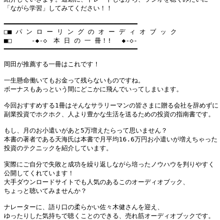
「ながら学習」してみてください！！

━━━━━━━━━━━━━━━━━━━━━━━━━━━━━━━━━━

□■ パ ン ロ ー リ ン グ の オ ー デ ィ オ ブ ッ ク

■□     -◆-◇　本 日 の 一 冊！! 　◆-◇-

━━━━━━━━━━━━━━━━━━━━━━━━━━━━━━━━━━

岡田が推薦する一冊はこれです！

一生懸命働いてもお金って残らないものですね。

ボーナスもあっという間にどこかに飛んでいってしまいます。

今回おすすめする1冊はそんなサラリーマンの皆さまに贈る会社を辞めずに

副業投資でホクホク、人より豊かな生活を送るための投資の指南書です。

もし、月のお小遣いがあと5万増えたらって思いません？

本書の著者である天海氏は本書で月平均16.6万円お小遣いが増えちゃった

投資のテクニックを紹介しています。

実際にご自分で失敗と成功を繰り返しながら培ったノウハウを判りやすく

公開してくれています！

大手ダウンロードサイトでも人気のあるこのオーディオブック、

ちょっと聴いてみませんか？

ナレーターに、語り口の柔らかい佐々木健さんを迎え、

ゆったりした気持ちで聴くことのできる、売れ筋オーディオブックです。
