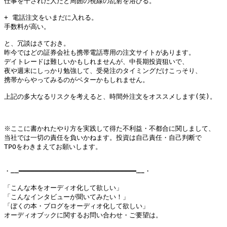
仕事を干された人だと周囲の視線の乱射を浴びる。

+ 電話注文をいまだに入れる。

手数料が高い。

と、冗談はさておき。

昨今ではどの証券会社も携帯電話専用の注文サイトがあります。

デイトレードは難しいかもしれませんが、中長期投資狙いで、

夜や週末にしっかり勉強して、受発注のタイミングだけこっそり、

携帯からやってみるのがベターかもしれません。

上記の多大なるリスクを考えると、時間外注文をオススメします(笑)。

※ここに書かれたやり方を実践して得た不利益・不都合に関しまして、

当社では一切の責任を負いかねます。投資は自己責任・自己判断で

TPOをわきまえてお願いします。

・……━━━━━━━━━━━━━━━━━━━━━━━━━━━━━……・

「こんな本をオーディオ化して欲しい」

「こんなインタビューが聞いてみたい！」

「ぼくの本・ブログをオーディオ化して欲しい」

オーディオブックに関するお問い合わせ・ご要望は。
