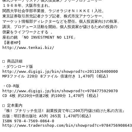
株式ジャーナリスト／個人投資家／フリープロデューサー

１９６８年、大阪市生まれ。

関西大学社会学部卒業後、ラジオラジオＮＩＫＫＥＩ入社。

東京証券取引所兜記者クラブ記者、株式市況アナウンサー、

マーケット情報部ディレクターなどを歴任。個人投資家向けの執筆、

講演、プロデュース活動を開始。個人投資家が儲けるための投資の

啓蒙をライフワークとする 。

座右の銘 「NO INVESTMENT NO LIFE」

【著者HP】

http://www.tenkai.biz/

□ 商品詳細

・ダウンロード版

http://www.digigi.jp/bin/showprod?c=2011026400000

MP3ファイル 220分 8ファイル 倍速付き 1,470円 (税込)

・CD-R版

http://www.digigi.jp/bin/showprod?c=9784775929070

CD 4枚 約220分+倍速2枚 約100分 1,470円 (税込)

□ 定本案内

『株! プチリッチ生活! 副業投資で年に200万円儲け続けた私の方法』

出版：明日香出版社 A5判 265頁 1,470円(税込)

ISBN 978-4-7569-0864-0

http://www.tradersshop.com/bin/showprod?c=9784756908643
