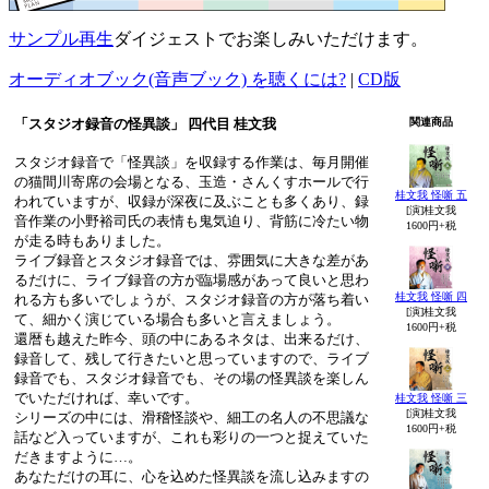
サンプル再生
ダイジェストでお楽しみいただけます。
オーディオブック(音声ブック) を聴くには?
|
CD版
「スタジオ録音の怪異談」 四代目 桂文我
関連商品
スタジオ録音で「怪異談」を収録する作業は、毎月開催
の猫間川寄席の会場となる、玉造・さんくすホールで行
桂文我 怪噺 五
われていますが、収録が深夜に及ぶことも多くあり、録
[演]桂文我
音作業の小野裕司氏の表情も鬼気迫り、背筋に冷たい物
1600円+税
が走る時もありました。
ライブ録音とスタジオ録音では、雰囲気に大きな差があ
るだけに、ライブ録音の方が臨場感があって良いと思わ
桂文我 怪噺 四
れる方も多いでしょうが、スタジオ録音の方が落ち着い
[演]桂文我
て、細かく演じている場合も多いと言えましょう。
1600円+税
還暦も越えた昨今、頭の中にあるネタは、出来るだけ、
録音して、残して行きたいと思っていますので、ライブ
録音でも、スタジオ録音でも、その場の怪異談を楽しん
でいただければ、幸いです。
桂文我 怪噺 三
[演]桂文我
シリーズの中には、滑稽怪談や、細工の名人の不思議な
1600円+税
話など入っていますが、これも彩りの一つと捉えていた
だきますように…。
あなただけの耳に、心を込めた怪異談を流し込みますの