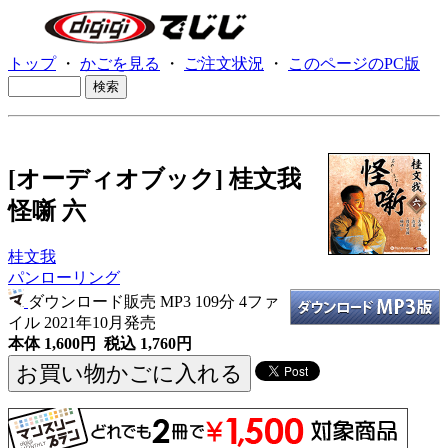
トップ
・
かごを見る
・
ご注文状況
・
このページのPC版
[オーディオブック] 桂文我
怪噺 六
桂文我
パンローリング
ダウンロード販売 MP3
109分 4ファ
イル 2021年10月発売
本体 1,600円 税込 1,760円