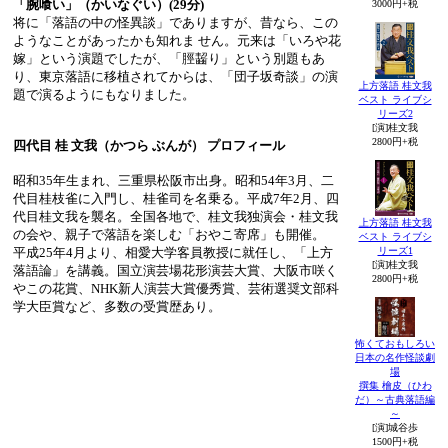
「腕喰い」（かいなぐい）(29分)
3000円+税
将に「落語の中の怪異談」でありますが、昔なら、この
ようなことがあったかも知れま せん。元来は「いろや花
嫁」という演題でしたが、「脛齧り」という別題もあ
り、東京落語に移植されてからは、「団子坂奇談」の演
上方落語 桂文我
題で演るようにもなりました。
ベスト ライブシ
リーズ2
[演]桂文我
2800円+税
四代目 桂 文我（かつら ぶんが） プロフィール
昭和35年生まれ、三重県松阪市出身。昭和54年3月、二
代目桂枝雀に入門し、桂雀司を名乗る。平成7年2月、四
代目桂文我を襲名。全国各地で、桂文我独演会・桂文我
上方落語 桂文我
の会や、親子で落語を楽しむ「おやこ寄席」も開催。
ベスト ライブシ
リーズ1
平成25年4月より、相愛大学客員教授に就任し、「上方
[演]桂文我
落語論」を講義。国立演芸場花形演芸大賞、大阪市咲く
2800円+税
やこの花賞、NHK新人演芸大賞優秀賞、芸術選奨文部科
学大臣賞など、多数の受賞歴あり。
怖くておもしろい
日本の名作怪談劇
場
撰集 檜皮（ひわ
だ）～古典落語編
～
[演]城谷歩
1500円+税