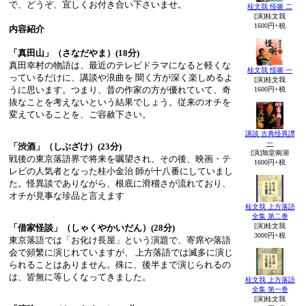
で、どうぞ、宜しくお付き合い下さいませ。
桂文我 怪噺 二
[演]桂文我
1600円+税
内容紹介
「真田山」（さなだやま）(18分)
真田幸村の物語は、最近のテレビドラマになると軽くな
桂文我 怪噺 一
っているだけに、講談や浪曲を 聞く方が深く楽しめるよ
[演]桂文我
うに思います。つまり、昔の作家の方が優れていて、奇
1600円+税
抜なことを考えないという結果でしょう。従来のオチを
変えていることを、ご容赦下さい。
講談 古典怪異譚
一
「渋酒」（しぶざけ）(23分)
[演]旭堂南湖
戦後の東京落語界で将来を嘱望され、その後、映画・テ
1600円+税
レビの人気者となった桂小金治 師が十八番にしていまし
た。怪異談でありながら、根底に滑稽さが流れており、
オチが見事な珍品と言えます
桂文我 上方落語
全集 第二巻
[演]桂文我
「借家怪談」（しゃくやかいだん）(28分)
3000円+税
東京落語では「お化け長屋」という演題で、寄席や落語
会で頻繁に演じれていますが、 上方落語では滅多に演じ
られることはありません。殊に、後半まで演じられるの
は、皆無に等しくなってきました。
桂文我 上方落語
全集 第一巻
[演]桂文我