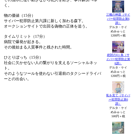
く。
三種の神器（サイ
物の価値（15分）
バー犯罪防止第6
サイバー犯罪防止第六課に新しく加わる森下。
課）
オークションサイトで出回る偽物の正体を追う。
デルタ・ケイ
めみゅっと
1200円＋税
タイムリミット（17分）
病院で爆発が起きる。
その後始まる人質事件と残された時間。
絶対の4ヶ条（サ
ひとりぼっち（15分）
イバー犯罪防止第
社会に欠かせない人の繋がりを支えるソーシャルネッ
6課）
ト。
デルタ・ケイ
めみゅっと
そのようなツールを使わない引退前のタクシードライバ
1200円＋税
ーとの出会い。
私を見て（サイバ
ー犯罪防止第6
課）
デルタ・ケイ
めみゅっと
500円＋税