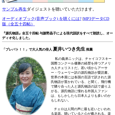
サンプル再生
ダイジェストを聴いていただけます。
オーディオブック(音声ブック) を聴くには?
|
MP3データCD
版（全五十四帖）
『源氏物語』全五十四帖 与謝野晶子による現代語訳をすべて朗読し、オー
ディオ化しました。
夏井いつき先生
「プレバト！！」で大人気の俳人
推薦
私の義弟ニックは、チャイコフスキー
国際コンクール優勝の経歴を持つアメリ
カ人チェリストだ。若い頃からアーサ
ー・ウェーリー訳の源氏物語が愛読書。
世界の本屋には各国の言語で訳された源
氏物語が置かれている、と聞く。飛行機
で隣り合った人と源氏物語の話で盛り上
がる。源氏物語に憧れる外国人ファン
は、もしかしたら日本人よりも多いのか
もしれない。
チェロは人間の声に最も近いといわれ
る楽器。聴いていると心が癒される。楽