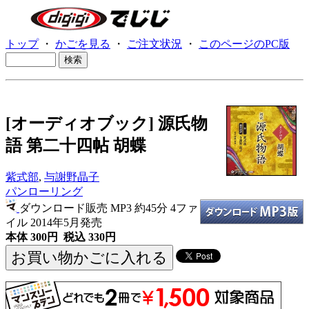
トップ
・
かごを見る
・
ご注文状況
・
このページのPC版
[オーディオブック] 源氏物
語 第二十四帖 胡蝶
紫式部
,
与謝野晶子
パンローリング
ダウンロード販売 MP3
約45分 4ファ
イル 2014年5月発売
本体 300円 税込 330円