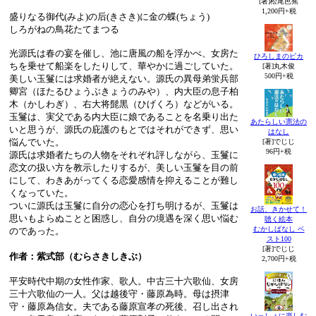
[著]松尾芭蕉
1,200円+税
盛りなる御代(みよ)の后(きさき)に金の蝶(ちょう)
しろがねの鳥花たてまつる
光源氏は春の宴を催し、池に唐風の船を浮かべ、女房た
ひろしまのピカ
ちを乗せて船楽をしたりして、華やかに過ごしていた。
[著]丸木俊
500円+税
美しい玉鬘には求婚者が絶えない。源氏の異母弟蛍兵部
卿宮（ほたるひょうぶきょうのみや）、内大臣の息子柏
木（かしわぎ）、右大将髭黒（ひげくろ）などがいる。
玉鬘は、実父である内大臣に娘であることを名乗り出た
あたらしい憲法の
いと思うが、源氏の庇護のもとではそれができず、思い
はなし
悩んでいた。
[著]でじじ
96円+税
源氏は求婚者たちの人物をそれぞれ評しながら、玉鬘に
恋文の扱い方を教示したりするが、美しい玉鬘を目の前
にして、わきあがってくる恋愛感情を抑えることが難し
くなっていた。
ついに源氏は玉鬘に自分の恋心を打ち明けるが、玉鬘は
お話、きかせて！
思いもよらぬことと困惑し、自分の境遇を深く思い悩む
聴く絵本
むかしばなし ベ
のであった。
スト100
[著]でじじ
作者：紫式部（むらさきしきぶ）
2,700円+税
平安時代中期の女性作家、歌人。中古三十六歌仙、女房
三十六歌仙の一人。父は越後守・藤原為時。母は摂津
守・藤原為信女。夫である藤原宣孝の死後、召し出され
いっしょに楽しむ