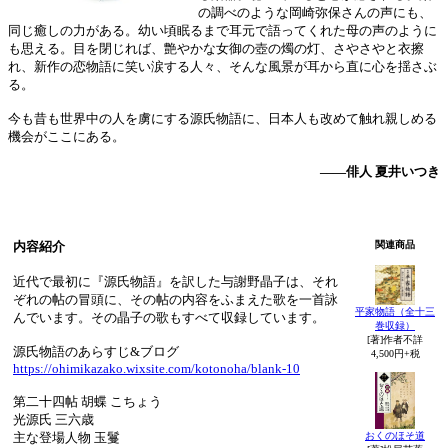
の調べのような岡崎弥保さんの声にも、
同じ癒しの力がある。幼い頃眠るまで耳元で語ってくれた母の声のように
も思える。目を閉じれば、艶やかな女御の壺の燭の灯、さやさやと衣擦
れ、新作の恋物語に笑い涙する人々、そんな風景が耳から直に心を揺さぶ
る。
今も昔も世界中の人を虜にする源氏物語に、日本人も改めて触れ親しめる
機会がここにある。
――俳人 夏井いつき
内容紹介
関連商品
近代で最初に『源氏物語』を訳した与謝野晶子は、それ
ぞれの帖の冒頭に、その帖の内容をふまえた歌を一首詠
平家物語（全十三
んでいます。その晶子の歌もすべて収録しています。
巻収録）
[著]作者不詳
源氏物語のあらすじ&ブログ
4,500円+税
https://ohimikazako.wixsite.com/kotonoha/blank-10
第二十四帖 胡蝶 こちょう
光源氏 三六歳
おくのほそ道
主な登場人物 玉鬘