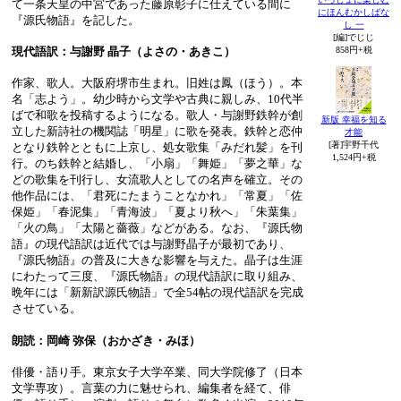
て一条天皇の中宮であった藤原彰子に仕えている間に
にほんむかしばな
『源氏物語』を記した。
し 一
[編]でじじ
858円+税
現代語訳：与謝野 晶子（よさの・あきこ）
作家、歌人。大阪府堺市生まれ。旧姓は鳳（ほう）。本
名「志よう」。幼少時から文学や古典に親しみ、10代半
ばで和歌を投稿するようになる。歌人・与謝野鉄幹が創
新版 幸福を知る
立した新詩社の機関誌「明星」に歌を発表。鉄幹と恋仲
才能
[著]宇野千代
となり鉄幹とともに上京し、処女歌集「みだれ髪」を刊
1,524円+税
行。のち鉄幹と結婚し、「小扇」「舞姫」「夢之華」な
どの歌集を刊行し、女流歌人としての名声を確立。その
他作品には、「君死にたまうことなかれ」「常夏」「佐
保姫」「春泥集」「青海波」「夏より秋へ」「朱葉集」
「火の鳥」「太陽と薔薇」などがある。なお、『源氏物
語』の現代語訳は近代では与謝野晶子が最初であり、
『源氏物語』の普及に大きな影響を与えた。晶子は生涯
にわたって三度、『源氏物語』の現代語訳に取り組み、
晩年には「新新訳源氏物語」で全54帖の現代語訳を完成
させている。
朗読：岡崎 弥保（おかざき・みほ）
俳優・語り手。東京女子大学卒業、同大学院修了（日本
文学専攻）。言葉の力に魅せられ、編集者を経て、俳