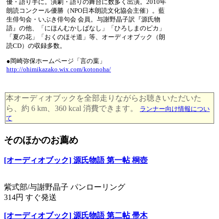
優・語り手に。演劇・語りの舞台に数多く出演。2010年
朗読コンクール優勝（NPO日本朗読文化協会主催）。藍
生俳句会・いぶき俳句会 会員。与謝野晶子訳『源氏物
語』の他、「にほんむかしばなし」「ひろしまのピカ」
「夏の花」「おくのほそ道」等、オーディオブック（朗
読CD）の収録多数。
●岡崎弥保ホームページ「言の葉」
http://ohimikazako.wix.com/kotonoha/
本オーディオブックを全部走りながらお聴きいただいた
ら、約 6 km、360 kcal 消費できます。
ランナー向け情報につい
て
そのほかのお薦め
[オーディオブック] 源氏物語 第一帖 桐壺
紫式部/与謝野晶子 パンローリング
314円 すぐ発送
[オーディオブック] 源氏物語 第二帖 帚木