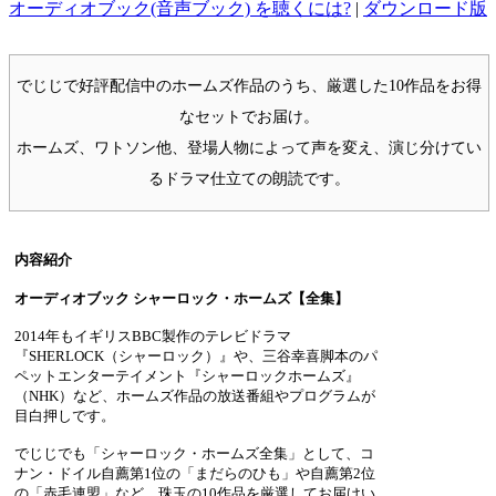
オーディオブック(音声ブック) を聴くには?
|
ダウンロード版
でじじで好評配信中のホームズ作品のうち、厳選した10作品をお得
なセットでお届け。
ホームズ、ワトソン他、登場人物によって声を変え、演じ分けてい
るドラマ仕立ての朗読です。
内容紹介
オーディオブック シャーロック・ホームズ【全集】
2014年もイギリスBBC製作のテレビドラマ
『SHERLOCK（シャーロック）』や、三谷幸喜脚本のパ
ペットエンターテイメント『シャーロックホームズ』
（NHK）など、ホームズ作品の放送番組やプログラムが
目白押しです。
でじじでも「シャーロック・ホームズ全集」として、コ
ナン・ドイル自薦第1位の「まだらのひも」や自薦第2位
の「赤毛連盟」など、珠玉の10作品を厳選してお届けい