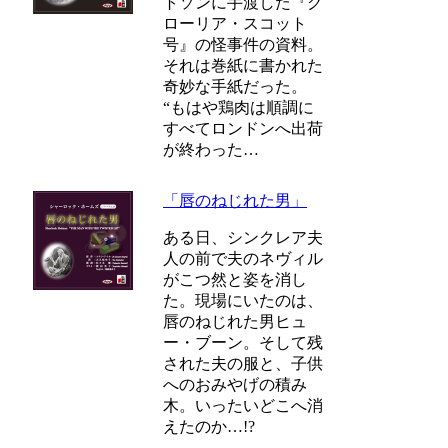
トソンに手渡した『グ
ローリア・スコット
号』の怪事件の資料。
それは巻紙に書かれた
奇妙な手紙だった。
“もはや鶏肉は順調に
すべてロンドンへ出荷
が終わった…
「唇のねじれた男」
ある日、シンクレア夫
人の前で夫のネヴィル
がこつ然と姿を消し
た。現場にいたのは、
唇のねじれた男ヒュ
ー・ブーン。そして残
された夫の服と、子供
へのおみやげの積み
木。いったいどこへ消
えたのか…!?