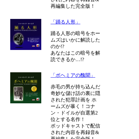
再編集した完全版！
「踊る人形」
踊る人形の暗号をホー
ムズはいかに解読した
のか!?
あなたはこの暗号を解
読できるか…!?
「ボヘミアの醜聞」
赤毛の男が持ち込んだ
奇妙な儲け話の裏に隠
された犯罪計画を ホ
ームズが暴く！コナ
ン・ドイルが自選第2
位とする名作！
ポッドキャストで配信
された内容を再録音&
再編集した完全版！