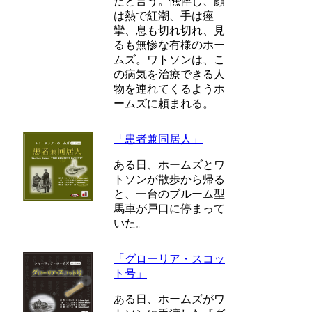
だと言う。憔悴し、顔
は熱で紅潮、手は痙
攣、息も切れ切れ、見
るも無惨な有様のホー
ムズ。ワトソンは、こ
の病気を治療できる人
物を連れてくるようホ
ームズに頼まれる。
「患者兼同居人」
ある日、ホームズとワ
トソンが散歩から帰る
と、一台のブルーム型
馬車が戸口に停まって
いた。
「グローリア・スコッ
ト号」
ある日、ホームズがワ