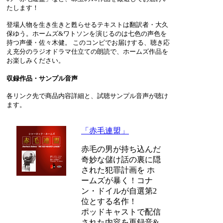
たします！
登場人物を生き生きと甦らせるテキストは翻訳者・大久
保ゆう。ホームズ&ワトソンを演じるのは七色の声色を
持つ声優・佐々木健。 このコンビでお届けする、聴き応
え充分のラジオドラマ仕立ての朗読で、ホームズ作品を
お楽しみください。
収録作品・サンプル音声
各リンク先で商品内容詳細と、試聴サンプル音声が聴け
ます。
「赤毛連盟」
赤毛の男が持ち込んだ
奇妙な儲け話の裏に隠
された犯罪計画を ホ
ームズが暴く！コナ
ン・ドイルが自選第2
位とする名作！
ポッドキャストで配信
された内容を再録音&