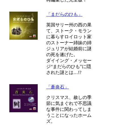
「まだらのひも」
英国サリー州の西の果
て、ストーク・モラン
に暮らすロイロット家
のストーナー姉妹の姉
ジュリアが結婚前に謎
の死を遂げた。
ダイイング・メッセー
ジ“まだらのひも”に隠
された謎とは…!?
「蒼炎石」
クリスマス、赦しの季
節に気まぐれで不思議
な事件に関わってしま
うことになったホーム
ズ。