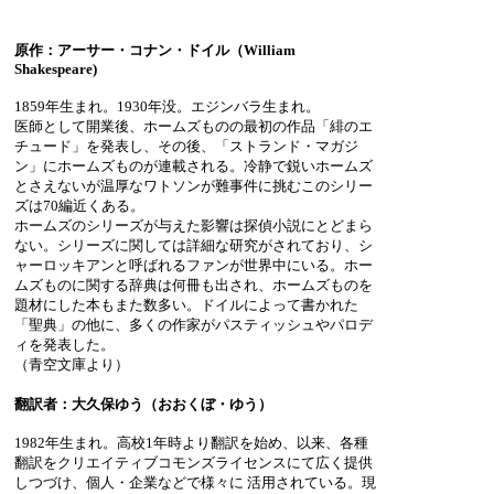
原作：アーサー・コナン・ドイル（William
Shakespeare)
1859年生まれ。1930年没。エジンバラ生まれ。
医師として開業後、ホームズものの最初の作品「緋のエ
チュード」を発表し、その後、「ストランド・マガジ
ン」にホームズものが連載される。冷静で鋭いホームズ
とさえないが温厚なワトソンが難事件に挑むこのシリー
ズは70編近くある。
ホームズのシリーズが与えた影響は探偵小説にとどまら
ない。シリーズに関しては詳細な研究がされており、シ
ャーロッキアンと呼ばれるファンが世界中にいる。ホー
ムズものに関する辞典は何冊も出され、ホームズものを
題材にした本もまた数多い。ドイルによって書かれた
「聖典」の他に、多くの作家がパスティッシュやパロデ
ィを発表した。
（青空文庫より）
翻訳者：大久保ゆう（おおくぼ・ゆう）
1982年生まれ。高校1年時より翻訳を始め、以来、各種
翻訳をクリエイティブコモンズライセンスにて広く提供
しつづけ、個人・企業などで様々に 活用されている。現