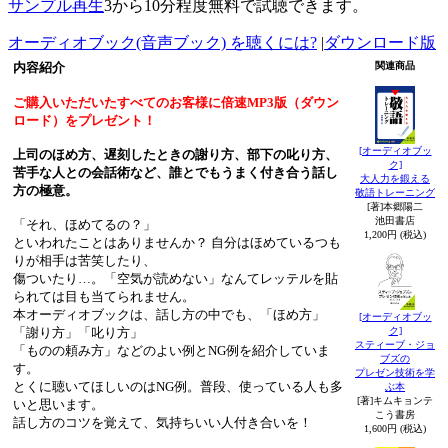
サンプル再生
3から10分程度無料で試聴できます。
オーディオブック(音声ブック) を聴くには?
|
ダウンロード版
内容紹介
関連商品
ご購入いただいたすべてのお客様に倍速MP3版（ダウン
ロード）をプレゼント！
[オーディオブッ
上司のほめ方、遅刻したときの謝り方、部下の叱り方、
ク]
苦手な人との会話術など、誰とでもうまく付き合う話し
大人力を鍛える
方の極意。
敬語トレーニング
[著]本郷陽二
池田書店
「それ、ほめてるの？」
1,200円 (税込)
といわれたことはありませんか？ 自分はほめているつも
りが相手は苦笑したり、
傷ついたり…。「空気が読めない」なんてレッテルを貼
られては目も当てられません。
本オーディオブックは、話し方の中でも、「ほめ方」
[オーディオブッ
ク]
「謝り方」「叱り方」
スティーブ・ジョ
「ものの頼み方」などのよい例とNG例を紹介していま
ブズの
す。
プレゼン技術を学
とくに聴いてほしいのはNG例。普段、使っている人も多
ぶ本
[著]キムキョンテ
いと思います。
こう書房
話し方のコツを覚えて、気持ちいい人付き合いを！
1,600円 (税込)