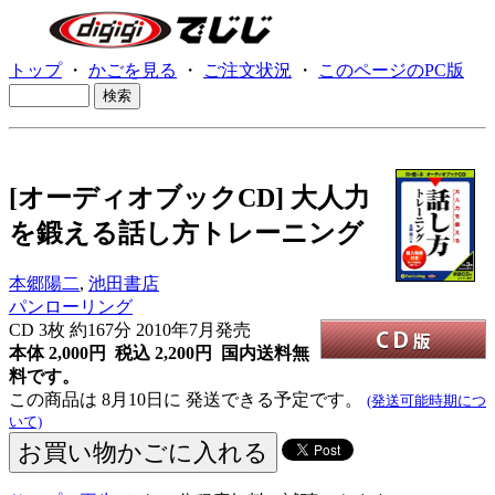
トップ
・
かごを見る
・
ご注文状況
・
このページのPC版
[オーディオブックCD] 大人力
を鍛える話し方トレーニング
本郷陽二
,
池田書店
パンローリング
CD
3枚 約167分 2010年7月発売
本体 2,000円 税込 2,200円
国内送料無
料です。
この商品は 8月10日に 発送できる予定です。
(発送可能時期につ
いて)