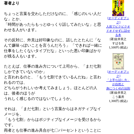
著者より
ちょっと言葉を交わしただけなのに、「感じのいい人だ
[オーディオブッ
な」とか、
ク]
「時間があったらもっとゆっくり話してみたいな」と思
人前でビクビクオ
わせる人がいます。
ドオドせずに話せ
る本
[著]金井英之
その反対に、外見は好印象なのに、話したとたんに「な
すばる舎
んて嫌味っぽいことを言うんだろう」 「できれば一緒に
1,500円 (税込)
仕事をしたくないタイプだな」といった悪い印象ばかり
が残る人もいます。
たとえば、仕事の進み方について上司から、「まだ七割
しかできていないのか」
[オーディオブッ
ク]
と言われるのと、「もう七割できているんだね」と言わ
「上手な話し方」
れるのでは、
が自然と
どちらがうれしいか考えてみましょう。ほとんどの人
身につく45の法則
は、後者のほうが
[著]金井英之
こう書房
うれしく感じるのではないでしょうか。
1,300円 (税込)
それは、「まだ七割」という言葉からはネガティブなイ
メージを、
「もう七割」からはポジティブなイメージを受けるから
です。
両者とも仕事の進み具合が七〇パーセントということに