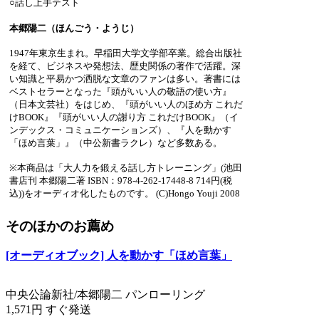
○話し上手テスト
本郷陽二（ほんごう・ようじ）
1947年東京生まれ。早稲田大学文学部卒業。総合出版社
を経て、ビジネスや発想法、歴史関係の著作で活躍。深
い知識と平易かつ洒脱な文章のファンは多い。著書には
ベストセラーとなった『頭がいい人の敬語の使い方』
（日本文芸社）をはじめ、『頭がいい人のほめ方 これだ
けBOOK』『頭がいい人の謝り方 これだけBOOK』（イ
ンデックス・コミュニケーションズ）、『人を動かす
「ほめ言葉」』（中公新書ラクレ）など多数ある。
※本商品は「大人力を鍛える話し方トレーニング」(池田
書店刊 本郷陽二著 ISBN：978-4-262-17448-8 714円(税
込))をオーディオ化したものです。 (C)Hongo Youji 2008
そのほかのお薦め
[オーディオブック] 人を動かす「ほめ言葉」
中央公論新社/本郷陽二 パンローリング
1,571円 すぐ発送