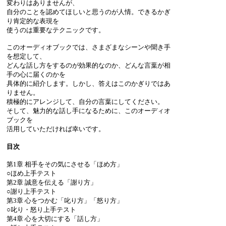
変わりはありませんが、
自分のことを認めてほしいと思うのが人情。できるかぎ
り肯定的な表現を
使うのは重要なテクニックです。
このオーディオブックでは、さまざまなシーンや聞き手
を想定して、
どんな話し方をするのが効果的なのか、どんな言葉が相
手の心に届くのかを
具体的に紹介します。しかし、答えはこのかぎりではあ
りません。
積極的にアレンジして、自分の言葉にしてください。
そして、魅力的な話し手になるために、このオーディオ
ブックを
活用していただければ幸いです。
目次
第1章 相手をその気にさせる「ほめ方」
○ほめ上手テスト
第2章 誠意を伝える「謝り方」
○謝り上手テスト
第3章 心をつかむ「叱り方」「怒り方」
○叱り・怒り上手テスト
第4章 心を大切にする「話し方」