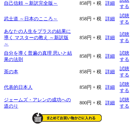
試聴
自己信頼 ～新訳完全版～
858円 + 税
詳細
する
試聴
武士道 ～日本のこころ～
858円 + 税
詳細
する
あなたの人生をプラスの結果に
試聴
導く マスターの教え ～新訳版
858円 + 税
詳細
する
～
自分を導く普遍の真理 思いと結
試聴
858円 + 税
詳細
果の法則
する
試聴
茶の本
858円 + 税
詳細
する
試聴
代表的日本人
858円 + 税
詳細
する
ジェームズ・アレンの成功への
試聴
800円 + 税
詳細
道のり
する