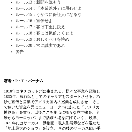
ルール13：新聞を読もう
ルール14：「本業以外」に用心せよ
ルール15：うかつに保証人になるな
ルール16：宣伝せよ
ルール17：客は丁重に扱え
ルール18：客には気前よくせよ
ルール19：おしゃべりを慎め
ルール20：常に誠実であれ
警告
著者：P・T・バーナム
1810年コネチカット州に生まれる。様々な事業を経験し
1835年、興行師としてのキャリアをスタートさせる。巧
妙な宣伝と営業でアメリカ国内の巡業を成功させ、そこ
で稼いだ資金を元にニューヨーク市にあった「アメリカ
博物館」を買収、以後ここを拠点に様々な見世物を、全
米からヨーロッパにまで活躍の場を広げていく。 晩年、
1871年にはサーカス・動物園・蝋人形展示などを混ぜた
「地上最大のショウ」を設立。 その後のサーカス団が手