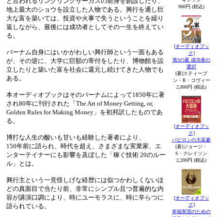
と言われるリングリングサーカスの前身を創設したり、
900円 (税込)
地上最大のショウを設立した人物である。興行を通し巨
大な富を築いては、投資や火事で失うということを繰り
返しながら、最後には成功者としてその一生を終えてい
る。
[オーディオブッ
バーナム自身にはいかがわしい興行師という一面もある
ク]
が、その逆に、大学に巨額の寄付をしたり、博物館を設
第3の案 成功者の
選択
立したりと築いた富を社会に還元し続けてきた人物でも
[著]スティーブ
ある。
ン・R・コヴィー
2,800円 (税込)
本オーディオブックはそのバーナムによって1850年に著
され80年に刊行された「The Art of Money Getting, or,
Golden Rules for Making Money」を初邦訳したものであ
る。
[オーディオブッ
ク]
博打な人生の酸いも甘いも経験した著者により、
バビロンの大富豪
150年前に語られ、時代を超え、さまざまな実業家、エ
[著]ジョージ・
S・クレイソン
ンターテイナーにも影響を及ぼした「稼ぐ技術 20のルー
2,200円 (税込)
ル」とは。
興行主という一見怪しげな経歴には似つかわしくないほ
どの真面目で当たり前、非常にシンプル且つ普遍的な内
容が講演口調により、時にユーモラスに、時に辛らつに
[オーディオブッ
ク]
語られている。
幸福実現のための