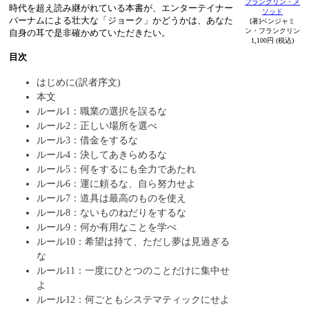
フランクリン・メ
時代を超え読み継がれている本書が、エンターテイナー
ソッド
バーナムによる壮大な「ジョーク」かどうかは、あなた
[著]ベンジャミ
ン・フランクリン
自身の耳で是非確かめていただきたい。
1,100円 (税込)
目次
はじめに(訳者序文)
本文
ルール1：職業の選択を誤るな
ルール2：正しい場所を選べ
ルール3：借金をするな
ルール4：決してあきらめるな
ルール5：何をするにも全力であたれ
ルール6：運に頼るな、自ら努力せよ
ルール7：道具は最高のものを使え
ルール8：ないものねだりをするな
ルール9：何か有用なことを学べ
ルール10：希望は持て、ただし夢は見過ぎる
な
ルール11：一度にひとつのことだけに集中せ
よ
ルール12：何ごともシステマティックにせよ