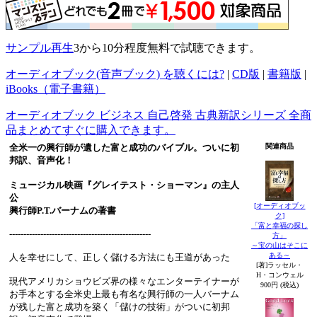
サンプル再生
3から10分程度無料で試聴できます。
オーディオブック(音声ブック) を聴くには?
|
CD版
|
書籍版
|
iBooks（電子書籍）
オーディオブック ビジネス 自己啓発 古典新訳シリーズ 全商
品まとめてすぐに購入できます。
全米一の興行師が遺した富と成功のバイブル。ついに初
関連商品
邦訳、音声化！
ミュージカル映画『グレイテスト・ショーマン』の主人
公
[オーディオブッ
興行師P.T.バーナムの著書
ク]
「富と幸福の探し
--------------------------------------------------
方」
～宝の山はそこに
ある～
人を幸せにして、正しく儲ける方法にも王道があった
[著]ラッセル・
H・コンウェル
現代アメリカショウビズ界の様々なエンターテイナーが
900円 (税込)
お手本とする全米史上最も有名な興行師の一人バーナム
が残した富と成功を築く「儲けの技術」がついに初邦