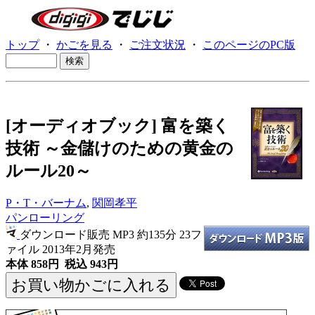
トップ
・
かごを見る
・
ご注文状況
・
このページのPC版
[オーディオブック] 富を築く
技術 ～金儲けのための黄金の
ルール20～
P・T・バーナム
,
関岡孝平
パンローリング
ダウンロード販売 MP3
約135分 23フ
ァイル 2013年2月発売
本体 858円 税込 943円