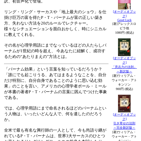
訳、初音声化で登場。
リング・リング・サーカスや「地上最大のショウ」を仕
[オーディオブッ
ク]
掛け巨万の富を得たP・T・バーナムが富の正しい築き
Good Luck
方、失わない方法を20のルールでレクチャー。
[著]アレックスロ
ビラ他
様々なシチュエーションを面白おかしく、時にシニカル
1080円 (税込)
に教えてくれる。
その名が心理学用語にまでなっているほどの人たらしバ
ーナムが1世紀の時を超え、 今あなたに紐解く、成功す
るための“あたりまえの”方法とは。
[オーディオブッ
ク]
「意志力の法則」
「バーナム効果」という言葉を知っているだろうか？
～新訳版～
「誰にでも起こりうる、あてはまるようなことを、自分
[著]ウィリアム・
だけ特別に、自分自身であることのように思い込む効
ウォーカー・アト
キンソン
果」のことを言い、アメリカの心理学者ポール・ミール
900円 (税込)
が本書の著者P・T・バーナムの言葉に因んでつけた事象
である。
では、心理学用語にまで命名されるほどのバーナムとい
う人物は、いったいどんな人で、何を遺したのだろう
[オーディオブッ
か。
ク]
引き寄せの法則
～完全新訳版～
全米で最も有名な興行師の一人として、今も尚語り継が
[著]ウィリアム・
れているP・T・バーナムは、世界3大サーカスのひとつ
ウォーカー・アト
キンソン