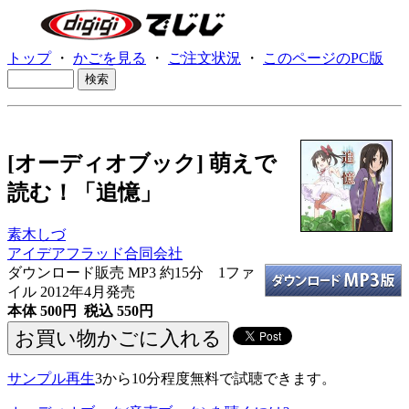
トップ
・
かごを見る
・
ご注文状況
・
このページのPC版
[オーディオブック] 萌えで
読む！「追憶」
素木しづ
アイデアフラッド合同会社
ダウンロード販売 MP3
約15分 1ファ
イル 2012年4月発売
本体 500円 税込 550円
サンプル再生
3から10分程度無料で試聴できます。