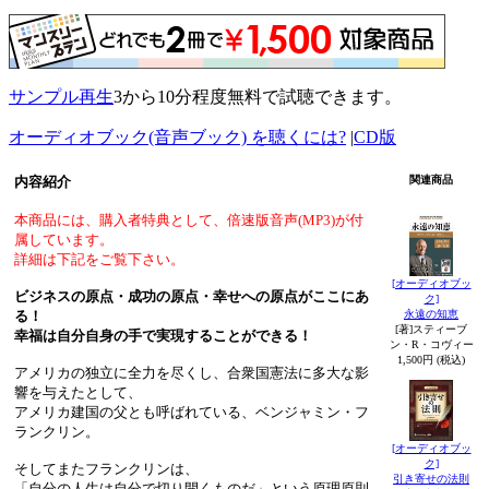
サンプル再生
3から10分程度無料で試聴できます。
オーディオブック(音声ブック) を聴くには?
|
CD版
内容紹介
関連商品
本商品には、購入者特典として、倍速版音声(MP3)が付
属しています。
詳細は下記をご覧下さい。
[オーディオブッ
ビジネスの原点・成功の原点・幸せへの原点がここにあ
ク]
永遠の知恵
る！
[著]スティーブ
幸福は自分自身の手で実現することができる！
ン・R・コヴィー
1,500円 (税込)
アメリカの独立に全力を尽くし、合衆国憲法に多大な影
響を与えたとして、
アメリカ建国の父とも呼ばれている、ベンジャミン・フ
ランクリン。
[オーディオブッ
ク]
そしてまたフランクリンは、
引き寄せの法則
「自分の人生は自分で切り開くものだ」という原理原則