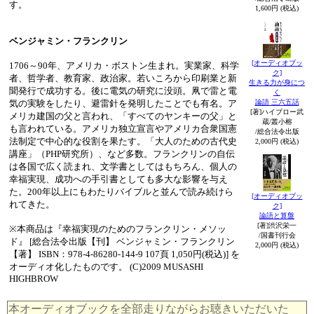
す。
1,600円 (税込)
ベンジャミン・フランクリン
[オーディオブッ
1706～90年、アメリカ・ボストン生まれ。実業家、科学
ク]
者、哲学者、教育家、政治家。若いころから印刷業と新
生きる力が身につ
聞発行で成功する。後に電気の研究に没頭。凧で雷と電
く
気の実験をしたり、避雷針を発明したことでも有名。ア
論語 三六五話
[著]ハイブロー武
メリカ建国の父と言われ、「すべてのヤンキーの父」と
蔵/叢小榕
も言われている。アメリカ独立宣言やアメリカ合衆国憲
/総合法令出版
法制定で中心的な役割を果たす。「大人のための古代史
2,000円 (税込)
講座」（PHP研究所）、など多数。フランクリンの自伝
は各国で広く読まれ、文学書としてはもちろん、個人の
幸福実現、成功への手引書としても多大な影響を与え
た。200年以上にもわたりバイブルと並んで読み続けら
[オーディオブッ
れてきた。
ク]
論語と算盤
[著]渋沢栄一
※本商品は『幸福実現のためのフランクリン・メソッ
/国書刊行会
ド』 [総合法令出版【刊】 ベンジャミン・フランクリン
2,000円 (税込)
【著】 ISBN：978-4-86280-144-9 107頁 1,050円(税込)] を
オーディオ化したものです。 (C)2009 MUSASHI
HIGHBROW
本オーディオブックを全部走りながらお聴きいただいた