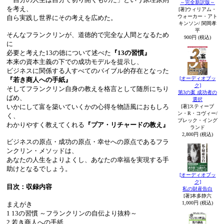
～完全新訳版～
を考え、
[著]ウィリアム・
ウォーカー・アト
自ら実践し世界にその考えを広めた。
キンソン/ 関岡孝
平
そんなフランクリンが、道徳的で完全な人間となるため
900円 (税込)
に
必要と考えた13の徳について述べた
『13の習慣』
本来の資本主義の下での成功モデルを提示し、
ビジネスに関係する人すべてのバイブル的存在となった
[オーディオブッ
『若き商人への手紙』
ク]
そしてフランクリン自身の教えを格言として随所にちり
第3の案 成功者の
ばめ、
選択
いかにして富を築いていくかの心得を物語風におもしろ
[著]スティーブ
ン・R・コヴィー/
く、
ブレック・イング
わかりやすく教えてくれる
『プア・リチャードの教え』
ランド
2,800円 (税込)
ビジネスの原点・成功の原点・幸せへの原点であるフラ
ンクリン・メソッドは、
あなたの人生をよりよくし、あなたの幸福を実現する手
助けとなるでしょう。
[オーディオブッ
ク]
目次：収録内容
私の財産告白
[著]本多静六
1,000円 (税込)
まえがき
1 13の習慣 ～フランクリンの自伝より抜粋～
2 若き商人への手紙