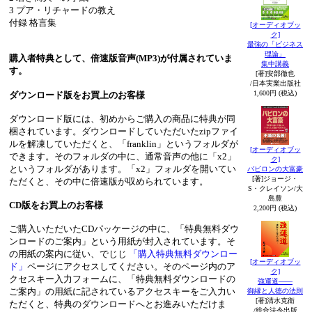
3 プア・リチャードの教え
付録 格言集
[オーディオブッ
ク]
最強の「ビジネス
理論」
購入者特典として、倍速版音声(MP3)が付属されていま
集中講義
す。
[著]安部徹也
/日本実業出版社
1,600円 (税込)
ダウンロード版をお買上のお客様
ダウンロード版には、初めからご購入の商品に特典が同
梱されています。ダウンロードしていただいたzipファイ
ルを解凍していただくと、「franklin」というフォルダが
[オーディオブッ
できます。そのフォルダの中に、通常音声の他に「x2」
ク]
というフォルダがあります。「x2」フォルダを開いてい
バビロンの大富豪
[著]ジョージ・
ただくと、その中に倍速版が収められています。
S・クレイソン/大
島豊
CD版をお買上のお客様
2,200円 (税込)
ご購入いただいたCDパッケージの中に、「特典無料ダウ
ンロードのご案内」という用紙が封入されています。そ
の用紙の案内に従い、でじじ
「購入特典無料ダウンロー
[オーディオブッ
ド」
ページにアクセスしてください。そのページ内のア
ク]
クセスキー入力フォームに、「特典無料ダウンロードの
強運道――
ご案内」の用紙に記されているアクセスキーをご入力い
御縁と人徳の法則
[著]清水克衛
ただくと、特典のダウンロードへとお進みいただけま
/総合法令出版