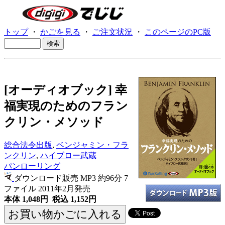
トップ
・
かごを見る
・
ご注文状況
・
このページのPC版
[オーディオブック] 幸
福実現のためのフラン
クリン・メソッド
総合法令出版
,
ベンジャミン・フラ
ンクリン
,
ハイブロー武蔵
パンローリング
ダウンロード販売 MP3
約96分 7
ファイル 2011年2月発売
本体 1,048円 税込 1,152円