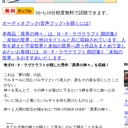
3から10分程度無料で試聴できます。
オーディオブック(音声ブック) を聴くには?
本商品「異界の神々」は、H・P・ラヴクラフト 朗読集3
「未知の世界」に他10タイトルと共に収録されています。人
智を超えた宇宙世界と未知の世界へ誘う作品をまとめて楽し
みたいお客様には、H・P・ラヴクラフト 朗読集3 「未知の
世界」をおすすめいたします。
奇才H・P・ラヴクラフトが残した秀作「異界の神々」を収録！
関
これは「夢の国」の話。
ウルタールに住むバルザイという老人が、誰もその姿を目にしたこと
がない。
[
神々を見んとて、その神々が遊びに下るという峰を登りに旅へと出
ィ
る。
ついに頂上へと着いたバルザイを待ち受けたものとは……!?
H
ヴ
神々と人間の対立が描かれた“THE OTHER GODS”「異界の神々」
朗
ク
 ………

[著
 今でも大地の神々が時として昔をしのんで踊ることがある。
