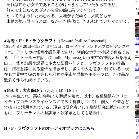
ラ
 それは自らが安全であることがはっきりしていたからであり、

1
 好んで未知なるカダスから雲の船に乗ってきては、

(
 かつてのようにたわむれる。大地がまだ幼く、人間どもが

 未踏の地へ登ろうとはしなかった時代に、たわむれていたがごとく。
[
●著者：
H・P・ラヴクラフト
（Howard Phillips Lovecraft）
ィ
1890年8月20日─1937年3月15日。ロードアイランド州プロビデンス生
まれ。アメリカの怪奇小説作家であり、SF的なホラー小説で有名であ
H
ヴ
る。「クトゥルー神話」(Cthulhu Mythos)という架空の神話大系を考え
出し、怪奇幻想小説界に多大な影響を与えた。ラヴクラフトの作品
朗
は、潜在意識にある恐怖を描き出し、多くの人を惹きつけている。現
異
在も世界中で彼の創造した邪神や宇宙的恐怖をモチーフにした作品が
[著
数多く作られ続けている。
ラ
●翻訳者：
大久保ゆう
（おおくぼ・ゆう）
1
(
1982年生まれ。高校1年時より翻訳を始め、以来、各種翻訳をクリエ
イティブコモンズライセンスにて広く提供しつづけ、個人・企業など
で様々に 活用されている。現在は研究者として翻訳研究に携わるとと
もに、フリーランスの翻訳家・執筆家としても活動中。
[
ィ
H・P・ラヴクラフトのオーディオブックは
こちら
H
ヴ