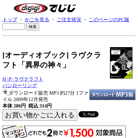
トップ
・
かごを見る
・
ご注文状況
・
このページのPC版
[オーディオブック] ラヴクラ
フト「異界の神々」
H･P･ラヴクラフト
パンローリング
ダウンロード販売 MP3
約27分 1ファ
イル 2009年12月発売
本体 286円 税込 314円