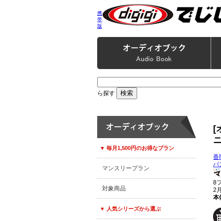
携
帯
版
ら探す
▼ 毎月1,500円のお得なプラン
香
パ
マンスリープラン
8
対象商品
2
本体
▼ 人気シリーズから選ぶ