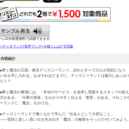
から10分程度無料で試聴できます。
ーディオブック(音声ブック) を聴くには?
|
CD版
内容紹介
●夢と魔法の王国・東京ディズニーランド。訪れたすべての人が笑顔になり
い出を手に入れる。なぜそれほどまでに、ディズニーランドは魅力にあふれ
ろう？
●夢と魔法の裏側には、「本当のサービス」を追求し実践するスタッフの絶
力がある。「仕事の意味」をわかりやすく伝える「教育」がある。それこそ
ーランドに「魔法」をかける。
●ディズニーランドで働くなかで学んだ「社会人として大切なこと」
――笑顔と楽しい思い出を生み出す「魔法」の秘密をそっとのぞいてみよう