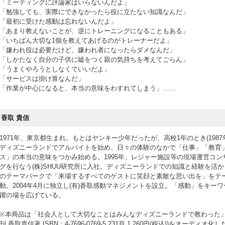
「ミーティングに評論家はいらないんだよ」
「勉強しても、実際にできなかったら役に立たない知識なんだ」
「最初に受けた感動は忘れないんだよ」
「あまり教えないことが、逆にトレーニングになることもある」
「いちばん大切な1個を教えてあげるのがトレーナーだよ」
「嫌われ役は必要だけど、嫌われ者になったらダメなんだ」
「しかたなく自分の子供に嘘をつく親の気持ちを考えてごらん」
「うまくやろうとしなくていいだよ」
「サービスは掛け算なんだ」
「作業が中心になると、本当の意味をわすれてしまう」……
香取 貴信
1971年、東京都生まれ。もとはヤンキー少年だったが、高校1年のとき(1987
ディズニーランドでアルバイトを始め、日々の体験のなかで「仕事」「教育
ス」の本当の意味をつかみ始める。1995年、レジャー施設等の現場運営コン
グを行なう(株)SHUU研究所に入社。ディズニーランドでの知識と経験を活
のテーマパークで「来場するすべてのゲストに笑顔と素敵な思い出を」をテ
動。2004年4月に独立し(有)香取感動マネジメントを設立。「感動」をキー
躍の場を広げている。
※本商品は「社会人として大切なことはみんなディズニーランドで教わった」
刊 香取貴信著 ISBN：4-7696-0769-5 231頁 1,260円(税込))をオーディオ化