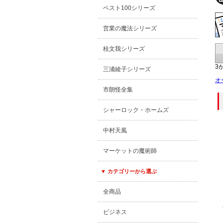
ベスト100シリーズ
営業の魔法シリーズ
桂文我シリーズ
3
三浦綾子シリーズ
オ
市朗怪全集
シャーロック・ホームズ
中村天風
マーケットの魔術師
▼ カテゴリーから選ぶ
全商品
ビジネス