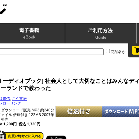
商品名か
[オーディオブック] 社会人として大切なことはみんなデ
ニーランドで教わった
取貴信
,
こう書房
ンローリング
ダウンロード販売 MP3
約240分
ファイル 倍速付き 122MB 2007年
月発売
 1,200円 税込 1,320円