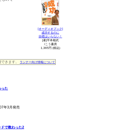
[オーディオブック]
成功するのに
目標はいらない！
[著]平本相武
/こう書房
1,365円 (税込)
消費できます。
ランナー向け情報について
わった
007年3月発売
ンドで教わった2