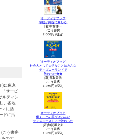
[オーディオブック]
感動が共感に変わる!
[著]中村伸一
/こう書房
2,000円 (税込)
[オーディオブック]
社会人として大切なことはみんな
ディズニーランドで
教わった��
[著]香取貴信
/こう書房
年)に東京
1,260円 (税込)
」「サービ
サルティン
かし、各地
ーマに活
[オーディオブック]
ワードに活
働くことの喜びはみんな
ディズニーストアで教わった
[著]加賀屋克美
/こう書房
(こう書房
1,260円 (税込)
したもので