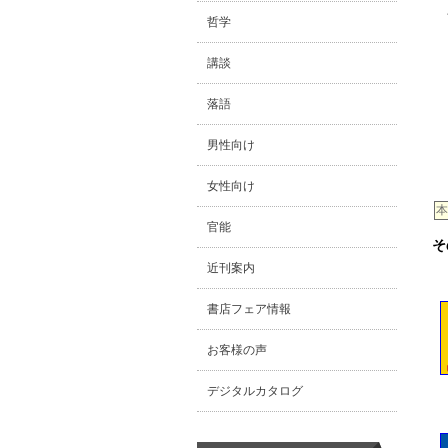
哲学
講談
落語
男性向け
女性向け
本
官能
そ
近刊案内
書店フェア情報
お客様の声
デジタルカタログ