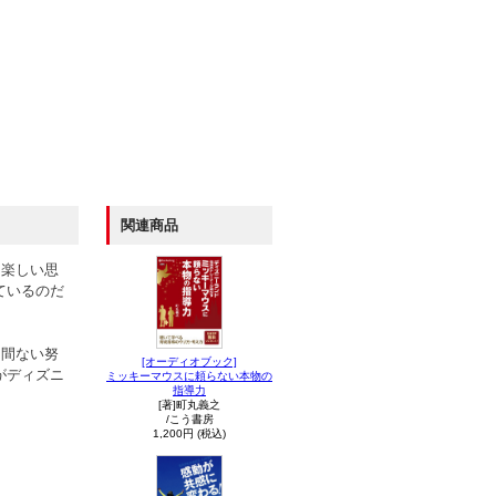
関連商品
、楽しい思
ているのだ
え間ない努
[オーディオブック]
がディズニ
ミッキーマウスに頼らない本物の
指導力
[著]町丸義之
/こう書房
1,200円 (税込)
。