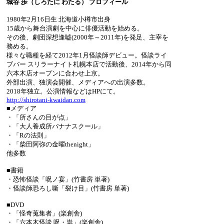
城谷 歩（しろたに わたる） プロフィール
1980年2月16日生 北海道小樽市出身
15歳から舞台演劇を中心に俳優活動を始める。
その後、劇団深想逢嘘(2000年～2011年)を発足、主宰を
務める。
様々な職種を経て2012年1月怪談師デビュー。怪談ライ
ブバー スリラーナイト札幌本店で活動後、2014年から同
六本木店オープンに合わせ上京。
外部出演、独演会開催、メディアへの出演多数。
2018年独立。公演情報などはHPにて。
http://shirotani-kwaidan.com
■メディア
・「所さんの目が点」
・「大人養成所バナナスクール」
・「Rの法則」
・「柴田阿弥の金曜thenight」
他多数
■書籍
・恐怖怪談「呪ノ宴」(竹書房 単著)
・怪談師恐ろし噺「裂け目」(竹書房 単著)
■DVD
・「怪奇蒐集者」(楽創舎)
・「六本木怪談 呪・祟」(楽創舎)