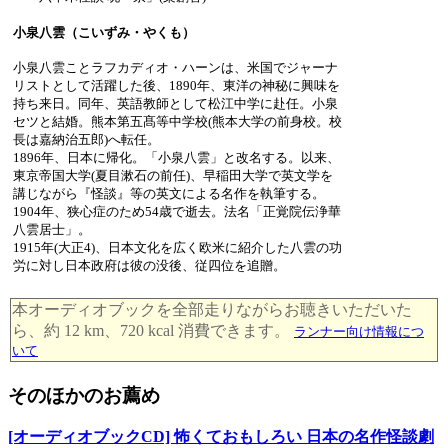
小泉八雲（こいずみ・やくも）
小泉八雲ことラフカディオ・ハーンは、米国でジャーナ
リストとして活躍した後、1890年、東洋の神秘に興味を
持ち来日。同年、英語教師として松江中学に赴任。小泉
セツと結婚。熊本第五髙等中学校(熊本大学の前身校。校
長は嘉納治五郎)へ転任。
1896年、日本に帰化。「小泉八雲」と改名する。以来、
東京帝国大学(夏目漱石の前任)、早稲田大学で英文学を
講じながら『怪談』等の英文による名作を執筆する。
1904年、狭心症のため54歳で逝去。法名「正覚院伝浄華
八雲居士」。
1915年(大正4)、日本文化を広く欧米に紹介した八雲の功
労に対し日本政府は彼の没後、従四位を追贈。
本オーディオブックを全部走りながらお聴きいただいた
ら、約 12 km、720 kcal 消費できます。
ランナー向け情報につ
いて
そのほかのお薦め
[オーディオブックCD] 怖くておもしろい 日本の名作怪談劇