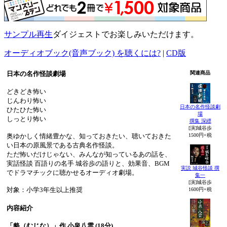
サンプル再生
ダイジェストでお楽しみいただけます。
オーディオブック(音声ブック) を聴くには?
|
CD版
日本の名作怪談劇場
関連商品
どきどき怖い
じんわり怖い
日本の名作怪談劇
ひたひた怖い
場
しっとり怖い
撰集 深縹
[演]城谷歩
奥ゆかしく情緒豊かな、知っておきたい、聴いておきた
1500円+税
い日本の原風景である古典名作怪談。
ただ怖いだけじゃない、みんなが知っているあの話を、
実話怪談 百語りの名手 城谷歩の語りと、効果音、BGM
実説 城谷怪談 撰
でドラマチックに聴かせるオーディオ劇場。
集一
[演]城谷歩
対象：小学3年生以上推奨
1600円+税
内容紹介
「貉（むじな）」作 小泉八雲 (18分)