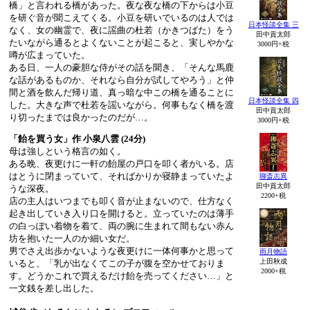
橋」と言われる橋があった。夜な夜な橋の下からは小豆
を研ぐ音が聞こえてくる。小豆を研いでいるのは人では
日本怪談全集 三
なく、女の幽霊で、夜に謡曲の杜若（かきつばた）をう
田中貢太郎
たいながら通るとよくないことが起こると、実しやかな
3000円+税
噂が広まっていた。
ある日、一人の豪胆な侍がその話を聞き、「そんな馬鹿
な話があるものか、それなら自分が試してやろう」と仲
間と酒を飲んだ帰り道、真っ暗な中この橋を通ることに
日本怪談全集 四
した。大きな声で杜若を謡いながら。何事もなく橋を渡
田中貢太郎
り切ったまでは良かったのだが…。
3000円+税
「飴を買う女」作 小泉八雲 (24分)
母は強しという格言の如く。
ある晩、夜更けに一軒の飴屋の戸口を叩く者がいる。店
はとうに閉まっていて、そればかりか寝静まっていたよ
聊斎志異
田中貢太郎
うな深夜。
2200+税
店の主人はいつまでも叩く音が止まないので、仕方なく
起き出していき入り口を開けると。立っていたのは薄手
の白っぽい着物を着て、両の腕に生まれて間もない赤ん
坊を抱いた一人のか細い女だ。
男でさえ出歩かないような夜更けに一体何事かと思って
雨月物語
上田秋成
いると、「乳が出なくてこの子が腹を空かせておりま
2000+税
す。どうかこれで買えるだけ飴を売ってください…」と
一文銭を差し出した。