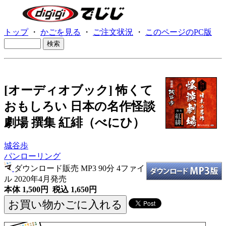
トップ
・
かごを見る
・
ご注文状況
・
このページのPC版
[オーディオブック] 怖くて
おもしろい 日本の名作怪談
劇場 撰集 紅緋（べにひ）
城谷歩
パンローリング
ダウンロード販売 MP3
90分 4ファイ
ル 2020年4月発売
本体 1,500円 税込 1,650円