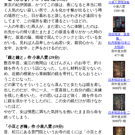
小泉八雲怪談集
東京の紀伊国坂。かつてこの坂は、夜になると本当に暗
小泉八雲
く人気のない寂しい所で、人を化かす貉が出るという噂
1500+税
の場所だった。日が暮れると誰しもがわざわざ遠回りを
してまで、この場所を避けて通るというほどの。
一人の年老いた商人が、まだ若いころに体験したのは、
出先からの帰り道たまたまこの坂道を通りがかった時の
四谷怪談・皿屋
事だ。坂道の脇、堀端で屈んでシクシクと泣いている女
敷・
がいる。見れば人品卑しからぬ若い女。親切心から「お
牡丹燈籠(日本三
大怪談)
女中、お女中」と声をかけるのだが。
田中貢太郎
477+税
「鏡と鐘と」作 小泉八雲 (29分)
数百年昔。遠江の無間山（むげんざん）のお寺で、釣り
鐘を作ろうという話になった。しかし材料が足りないた
め、近郷の檀家から青銅製の鏡を寄付してもらおうとい
うことになった。
日本怪談全集 一
どの家でもそういうことなら喜んでと女たちは鏡を差し
田中貢太郎
3000円+税
出したのだが、中に一人、一度喜捨した自分の鏡に未練
を残した者がいた。その思いはよほど強く、鐘を作るの
に鏡を溶かそうとしたのに、この女の鏡だけが溶けなか
ったほど。
やがて、女は憎悪に満ちた気持ちを抱いたまま自ら命を
日本怪談全集 二
絶ってしまう。
田中貢太郎
3000円+税
「小豆とぎ橋」作 小泉八雲 (19分)
昔、松江にある普門院というお寺の近くには「小豆とぎ