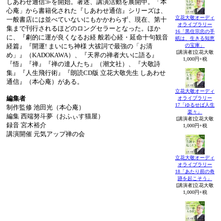
しあわせ通信≫を開始。著述、講演活動を展開中。「本
心庵」から書籍化された『しあわせ通信』シリーズは、
立花大敬オーディ
一般書店には並べていないにもかかわらず、現在、第十
オライブラリー
集まで刊行されるほどのロングセラーとなった。ほか
16「黒住宗忠の手
に、『劇的に運が良くなるお経 般若心経・延命十句観音
紙は、生きる知恵
の宝庫」
経篇』『開運! まいにち神様 大祓詞で最強の「お清
[講演者]立花大敬
め」』（KADOKAWA）、『天界の禅者大いに語る』
1,000円+税
『悟』『禅』『禅の達人たち』（潮文社）、『大敬詩
集』『人生飛行術』『朗読CD版 立花大敬先生 しあわせ
通信』（本心庵）がある。
立花大敬オーディ
編集者
オライブラリー
17「ゆるせば人生
制作監修 池田光（本心庵）
楽々」
編集 西端努斗夢（おふぃす猫屋）
[講演者]立花大敬
録音 宮木裕介
1,000円+税
講演開催 元気アップ禅の会
立花大敬オーディ
オライブラリー
18「あたり前の奇
跡を起こそう」
[講演者]立花大敬
1,000円+税