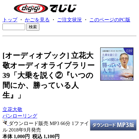
トップ
・
かごを見る
・
ご注文状況
・
このページのPC版
[オーディオブック] 立花大
敬オーディオライブラリー
39「大乗を説く②『いつの
間にか、勝っている人
生』」
立花大敬
パンローリング
ダウンロード販売 MP3
66分 1ファイ
ル 2018年9月発売
本体 1,000円 税込 1,100円