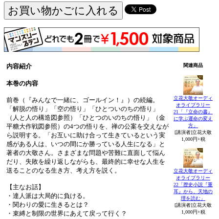
内容紹介
関連商品
本巻の内容
立花大敬オーディ
前巻（『みんなで一緒に、ゴールイン！』）の続編。
オライブラリー
「解脱の悟り」「空の悟り」「ひとついのちの悟り」
21「『立命の書』
（人と人の構造図参照）「ひとつのいのちの悟り」（金
に学ぶ運命の変え
平糖大作戦図参照）の4つの悟りを、禅の公案を交えなが
方」
[講演者]立花大敬
ら説明する。「お互いに助け合って生きているという実
1,000円+税
感がある人は、いつの間にか勝っている人生になる」と
著者の大敬さん。さまざまな問題や苦難に直面して悩ん
だり、失敗を繰り返しながらも、最終的に幸せな人生を
送ることのなる生き方、考え方を説く。
立花大敬オーディ
オライブラリー
22「歴史小説『重
【主なお話】
耳』から、天地の
・達人派は大局的に負ける。
理を読む」
・関わりの愛に生きるとは？
[講演者]立花大敬
1,000円+税
・束縛と制限の世界にあえて戻って行く？