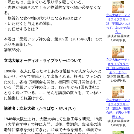
・私たちは、生きている限り罪を犯している。
・肉体が洗練されてくると物質的な食べ物が必要なくな
る。
立花大敬オーディ
・物質的な食べ物の代わりになるものとは？
オライブラリー
・いただくと与えるの関係。
23「宇宙はいつだ
って、あなたの味
・お任せするとは？
方」
[講演者]立花大敬
本巻は「元気アップ禅の会」第209回（2015年3月）での
1,000円+税
お話を編集した。
講演65分。
立花大敬オーディ
立花大敬オーディオ・ライブラリーについて
オライブラリー
24「自らの使命を
1996年、友人に送った≪しあわせ通信≫が人から人へと
全うしよう」
広がり、やがて書籍として出版される。根強いファンの
[講演者]立花大敬
1,000円+税
ために、各地で講演会を開催。福岡県で毎月開催されて
いる「元気アップ禅の会」は、1997年から1回も休むこ
となく続いている。……そんな講演の数々を、ていねい
に編集してお届けする。
立花大敬オーディ
オライブラリー
講演者：立花大敬（たちばな・だいけい）
25「逆読み『般若
心経』で思いを実
現する」
1948年大阪生まれ。大阪大学にて生物工学を研究。19歳
[講演者]立花大敬
（大学在学中）で禅に入門。以後、曹洞宗、臨済宗の諸
1,000円+税
老師に指導を受けてきた。42歳で天命を知る。48歳で≪